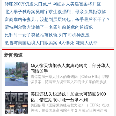
转账200万仍遭灭口藏尸 网红罗大美遇害案将开庭
北大学子弑母案吴谢宇求生欲强烈，母亲亲属拒谅解
富商雇凶杀妻儿，没想到层层转包，杀手最后不干了？
蒙特利尔警方逮捕了一名四年前越狱的通缉犯
比利时一女子突被推落铁轨 列车司机神反应
魁省与美国边境人口贩卖案 4人惨死 嫌疑人认罪
新闻频道
华人惊天绑架杀人案舆论转向，部分华人
同情凶手
震惊南加州华人社区的奇诺岗（Chino Hills）绑架
谋杀案，随着警方调查深入和商业关系的逐步披
露，再加上熟悉彼此的华人“小道消息”，在华人圈
中的舆论风向开始出现微妙变化。部分华人社区成
美国违法关税退钱！加拿大可追回$100
员开始对已遭警方击毙的 ...
亿，错过期限可能一分拿不到 ...
美国依照《国际紧急经济权力法》（IEEPA）征收
关税，在美国最高法院今年 2 月裁定该关税违法
前，已获得超过 1600 亿元的总收入。近期全球多