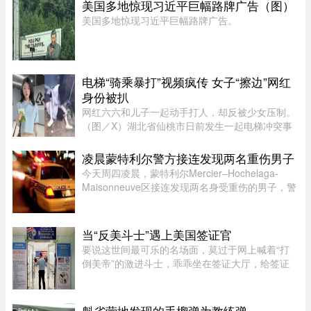
美国多地惊现习近平巨幅路牌广告（图）
美国多地惊现习近平巨幅路牌广告。
电梯“骑乘暴打”视频疯传 女子“擦边”网红
身份被扒
网红六六和儿子一起动手打人，却反被少女压制。
（图／X）湖北省仙桃市日前发生一起电梯冲突事
件！一名27岁的妈妈因儿子挡住电梯门被一名14岁
少女催促，心生不满竟先动手攻击，更教唆儿
凌晨蒙特利尔警方接连发现两名重伤男子
子“帮我打她”。不料，她反遭 ...
今天周四凌晨，蒙特利尔Mercier–Hochelaga-
Maisonneuve区接连发现两名身受重伤的男子，警
方目前正在调查事件经过。蒙特利尔警方
（SPVM）表示，尚无法确认两人受伤的具体原
因，也不确定是否涉及武器。警方发言人Flor ...
当“反美斗士”遇上美国签证官
要说这世间最可乐的名场面，莫过于网上喊着“打
倒美帝”的激进斗士，乖乖坐在签证大厅，给签证
官赔笑脸递材料。老刘最近发现，简中网上的反美
画风肉眼可见变得柔和了。往日屡见不鲜的极端反
美狠话少了许多，火药味也 ...
魁省营地发现的手榴弹为教练弹