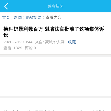
社区
魁省新闻
最新发表
首页
⟩
新闻
⟩
魁省新闻
⟩
查看内容
换种奶暴利数百万 魁省法官批准了这项集体诉
讼
2026-6-12 19:44
来自: 蒙城华人网
收藏
查看: 1329
评论 0