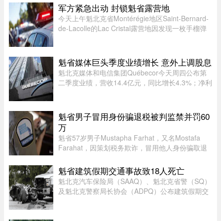
Shutterstock.com8月1日，好时加拿大（Hershey
军方紧急出动 封锁魁省露营地
Canada）发布公告称，公司正在 ...
今天上午魁北克省Montérégie地区Saint-Bernard-
de-Lacolle的Lac Cristal露营地因发现一枚手榴弹
而发布炸弹警报。魁省省警（SQ）发言人Louis-
Philippe Ruel表示，这枚手榴弹看起来已经有多年
历史，目前对露营者没有 ...
魁省媒体巨头季度业绩增长 意外上调股息
魁北克媒体和电信集团Québecor今天周四公布第
二季度业绩，营收14.4亿元，同比增长4.3%；净利
润2.709亿元，同比增长24.4%。其中，电信业务
（Vidéotron、Freedom Mobile和Fizz）收入增长
4%至12.3亿元，过去一年新增2 ...
魁省男子冒用身份骗退税被判监禁并罚60
万
魁省57岁男子Mustapha Farhat，又名Mostafa
Farahat，因策划税务欺诈，冒用他人身份骗取退
税和税收抵免，被判处30个月监禁，并处以总额61
万元罚款。
魁省建筑假期交通事故致18人死亡
魁北克汽车保险局（SAAQ）、魁北克省警（SQ）
及魁北克警察局长协会（ADPQ）公布建筑假期交
通安全报告：假期期间，全省共发生15宗致命交通
事故，造成18人死亡。与去年同期38人死亡相比，
今年死亡人数明显下降。统计显 ...