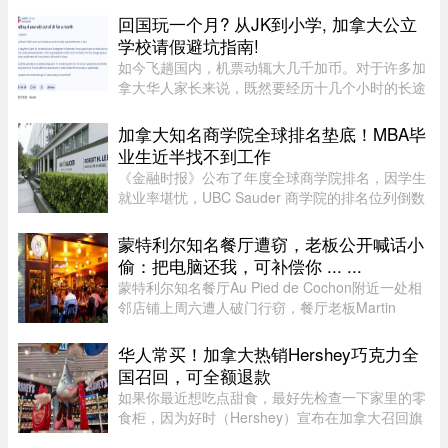
种关税（包括 Section 122、301 和 338 条款）纷
回国玩一个月? 从JK到小学, 加拿大公立
纷出台，令退款进展变得容 ...
学校请假避坑指南!
如今飞趟国内，机票动辄大几千加币。对于许多加
拿大华人家长来说，既然要经历十几个小时的长途
飞行倒时差，只回去一两周绝对是“血亏”。因此，
趁着孩子还小，请假回国待上一个月，让孩子好好
加拿大知名商学院全球排名垫底！MBA毕
陪陪爷爷奶奶，成了不少 ...
业生近半找不到工作
《金融时报》公布了年度全球商学院排名，因学生
就业率堪忧，UBC Sauder 商学院的排名位列倒数
第二。一项针对近期 MBA 毕业生的调查显示，仅
有 53% 的人表示毕业三个月内找到工作。图片：
蒙特利尔知名餐厅遭窃，老板公开喊话小
RICHARD LAM /PNG在今年的 MB ...
偷：把电脑还我，可补偿你 ... ...
蒙特利尔知名餐厅Au Pied de Cochon附近一处相
邻店铺上周六遭人破门行窃，餐厅老板Martin
Picard的电脑被盗。他如今公开向公众求助，希望
找回电脑。据Martin Picard介绍，被盗地点位于
华人常买！加拿大热销Hershey巧克力全
Plateau-Mont-Royal区Duluth Es ...
国召回，可全额退款
如果你最近想吃点甜食，最好先检查一下家里的零
食柜，因为好时（Hershey）宣布在加拿大召回旗
下的一款热门产品。图源：Dinda chairani /