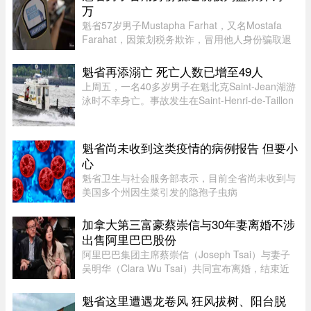
万
魁省57岁男子Mustapha Farhat，又名Mostafa
Farahat，因策划税务欺诈，冒用他人身份骗取退
税和税收抵免，被判处30个月监禁，并处以总额61
万元罚款。
魁省再添溺亡 死亡人数已增至49人
上周五，一名40多岁男子在魁北克Saint-Jean湖游
泳时不幸身亡。事故发生在Saint-Henri-de-Taillon
附近，位于Saint-Jean湖东北岸。下午4时30分左
右，目击者报警称有人在水中遇险。魁北克省警
（SQ）发言人Louis-Philipp ...
魁省尚未收到这类疫情的病例报告 但要小
心
魁省卫生与社会服务部表示，目前全省尚未收到与
美国多个州因生菜引发的隐孢子虫病
（Cyclosporiasis，环孢子虫病）疫情相关的病例
报告。这种由寄生虫引起的感染主要通过受污染的
加拿大第三富豪蔡崇信与30年妻离婚不涉
食物或水传播，会导致水样腹泻、胃痉挛 ...
出售阿里巴巴股份
阿里巴巴集团主席蔡崇信（Joseph Tsai）与妻子
吴明华（Clara Wu Tsai）共同宣布离婚，结束近
30年的婚姻。两人发声明指，这是在相互尊重的前
提下共同做出的决定。目前没有出售任何阿里巴巴
魁省这里遭遇龙卷风 狂风拔树、阳台脱
股份的计划，蔡崇信担任阿里 ...