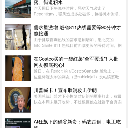
落、街道积水
昨天周日下午晚些时候，恶劣天气袭击了
Repentigny，强风造成多处破坏，包括树木倒塌、
阳台脱落以及街道积水。加拿大环境部根据社交媒
体上的多个现场影像，怀疑当地可能出现“一场小
需求量激增 魁省811热线需要等90分钟才
型龙卷风”，但目前尚无法正式确认 ...
能接通
由于健康咨询热线的需求急剧增加，魁北克的
Info-Santé 811 热线目前面临更长的等待时间。据
Santé Québec 透露，接通电话的平均等待时间已
从先前的约一小时延长至近 90 分钟。Santé
在Costco买的一袋红薯"全军覆没"! 大批
Québec 表示，等待时间变长 ...
网友彻底死心!
近日，在 Reddit 的 r/CostcoCanada 版块上，一
位坐标渥太华的网友（@cubiclejail）发帖愤怒吐
槽了自己在 Costco 购买的一袋红薯，迅速引发了
数百位加拿大网友的激烈共鸣与讨论。这原本只是
川普喊卡！宣布取消攻击伊朗
一句日常的抱怨，却意外演 ...
美国总统川普才下令恢复对伊朗的军事打击，称最
快在本周末展开攻势，不过根据他在社群平台真实
社群的最新发文，他宣布已经同意取消这次攻击。
川普表示，美国已做好万全准备，随时可对伊朗伊
斯兰共和国发动军事打击， ...
AI狂飙下的硅谷新贵：码农跌倒，电工吃
饱