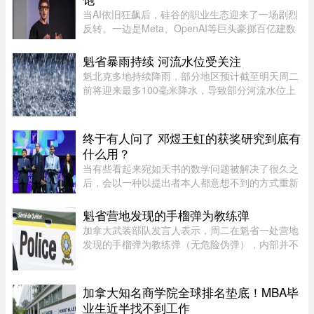
当AI依旧狂飙后，硅谷的职业生态迎来了一场剧烈
反转。一边是Meta、OpenAI等巨头豪掷百亿建数
据中心，开出百万年薪疯抢电工，甚至自办技校批
量培养技工；一边是大厂白领接连发起抗议，担忧
魁省暴雨持续 河流水位受关注
AI迭代吞噬自身岗位。曾经站 ...
魁北克多地持续降雨，部分地区预计截至明天周二
前将迎来最多100毫米降水，导致部分河流水位上
升。据MétéoMédia报道，建筑假期最后一天的大
雨已造成部分地区积水。Saguenay–Lac-Saint-
Jean地区的Chicoutimi河和au ...
终于有人问了 邓煜王虹的获奖研究到底有
什么用？
当有些看起来宛如天书的数学问题被解决了很久之
后，会以一种以提出者本人都意想不到的方式重新
出现。中国数学家获得菲尔兹奖的新闻刷屏了。在
热闹的祝贺声中，也会有人好奇：邓煜研究的狭义
魁省营地发现的手榴弹为教练弹
希尔伯特第六问题和王虹研 ...
加拿大武装部队发言人表示，周二在魁省一处营地
发现的手榴弹为教练弹（无危险伪弹），内部并不
含有炸药。Abygail Bourgault-Lévesque 表示，在
专家团队确认该手榴弹对公众不构成危险后，已将
其运往 Valcartier 军事 ...
加拿大知名商学院全球排名垫底！MBA毕
业生近半找不到工作