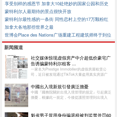
享受别样的感恩节 加拿大10处绝妙的国家公园和历史
遗址
蒙特利尔人最期待的景点很快开放
蒙特利尔最性感的一条街 同性恋村上空的17万颗粉红
小球
加拿大各地那些世界之最
世博会Place des Nations广场重建工程建筑师终于到位
新闻频道
社交媒体惊现虚假房产中介超低价豪宅广
告诱骗蒙特利尔租客 ...
一家名为Prestige Immobilier的虚假房屋租赁公
司，近日被发现通过TikTok大量盗用真实房源广
告，以远低于市场价的租金吸引蒙特利尔都会区租
客，再以“预约看房”为由索取押金和个人资料。部
中國出入境新規引發廣泛擔憂
分虚假视频播放量高达27万 ...
中國『國務院關於出境入境管理的規定』引起廣泛
擔憂，根據此一規定，今後從護照管理到出境入
境，可能都會受到程度不同的限制，執行限制出境
的權力甚至下放至“縣級出入境管理機構”。 ...
魁省男子冒用身份骗退税被判监禁并罚60