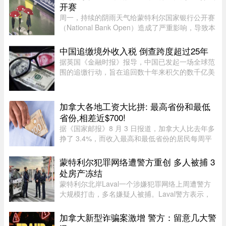
开赛
周一，持续的阴雨天气给蒙特利尔国家银行公开赛
（National Bank Open）造成了严重影响，导致本
已严重积压的男子单打赛程陷入更大混乱。当地时
间上午 11 点比赛预定开始前，一场倾盆大雨让赛
中国追缴境外收入税 倒查跨度超过25年
事组委会不得不将开赛时间 ...
据英国《金融时报》报导，中国已发起一场全球范
围的追缴行动，旨在追回数十年来积欠的数千亿美
元税款，北京方面正通过瞄准超级富豪群体，以填
补日益扩大的财政缺口。监管部门已加强了对海外
资本利得及投资的审查—— ...
加拿大各地工资大比拼: 最高省份和最低
省份,相差近$700!
据《国家邮报》8 月 3 日报道，加拿大人比去年多
挣了 3.4%，而收入最高和最低省份的居民每周平
均收入相差近 700 元。这是根据加拿大统计局
（Statistics Canada）最新发布的数据，披露了全
蒙特利尔犯罪网络遭警方重创 多人被捕 3
国及各省、地区居民的平均周 ...
处房产冻结
蒙特利尔北岸Laval一个涉嫌犯罪网络上周遭警方
大规模打击，多名嫌疑人被捕。Laval警方表示，
此次行动缴获大量资产，使目标犯罪组织损失数百
万元，直接切断了其资金来源，充分展现警方瓦解
加拿大新型诈骗案激增 警方：留意几大警
犯罪网络的能力。警方介绍， ...