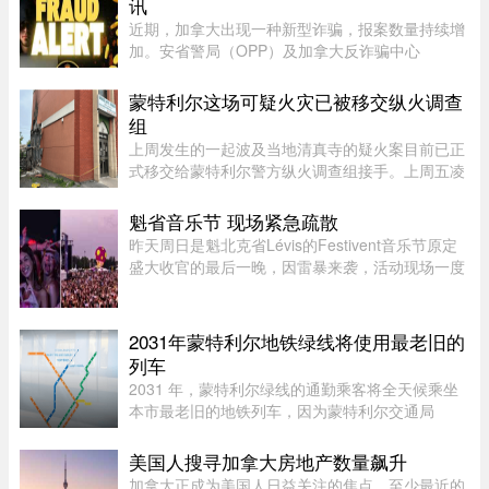
讯
近期，加拿大出现一种新型诈骗，报案数量持续增
加。安省警局（OPP）及加拿大反诈骗中心
（Canadian Anti-Fraud Centre）等多个执法及政
府机构，已针对这类手法日益复杂的骗局发出警
蒙特利尔这场可疑火灾已被移交纵火调查
告。加拿大四大电信公司——罗渣士 ...
组
上周发生的一起波及当地清真寺的疑火案目前已正
式移交给蒙特利尔警方纵火调查组接手。上周五凌
晨 2 点左右，约 50 名消防员接报赶往蒙特利尔
Côte-des-Neiges–Notre-Dame-de-Grâce 区的
魁省音乐节 现场紧急疏散
Courtrai Avenue，停在两 ...
昨天周日是魁北克省Lévis的Festivent音乐节原定
盛大收官的最后一晚，因雷暴来袭，活动现场一度
被迫关闭并疏散观众。下午5点多，一场雷暴袭击
魁北克市和Lévis大区，位于Champigny公园的
Festivent场地因此暂时关闭。 ...
2031年蒙特利尔地铁绿线将使用最老旧的
列车
2031 年，蒙特利尔绿线的通勤乘客将全天候乘坐
本市最老旧的地铁列车，因为蒙特利尔交通局
（STM）准备在该网络的两条线路之间对调列车。
六年后，当蓝线延长线通车时，STM 将把现代化
美国人搜寻加拿大房地产数量飙升
的 Azur 列车从绿线调往蓝线。作为 ...
加拿大正成为美国人日益关注的焦点。至少最近的