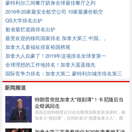
蒙特利尔三间餐厅跻身全球最佳餐厅之列
2016年20家最安全航空公司 10家最廉价航空
QS大学排名出炉
魁省最烂道路排名出炉
最受欢迎的移民国家排名 加拿大第三 中国。。
加拿大儿童福祉排富裕国榜尾
加拿大人自豪了！2019年这项排名全球拿第一
全球理想的工作地排名！加拿大遥遥领先
国际竞争力排名：加拿大第二 蒙特利尔城市排名第三
新闻频道
特朗普突批加拿大"很刻薄"！卡尼随后当
众暗讽回击
美国总统特朗普近日在拉斯维加斯发表演讲时，称
加拿大“很刻薄”，但同时表示“我爱加拿大人”。图
源：PBS周三，特朗普在拉斯维加斯的 Red Rock
Casino Resort Spa 发表演讲，宣传华盛顿的经济
加拿大第三富豪蔡崇信与30年妻离婚不涉