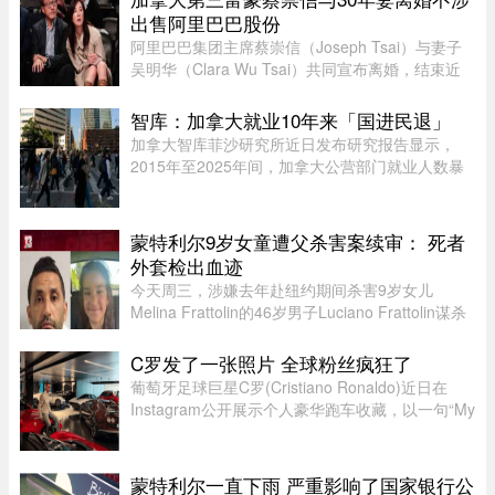
议程。他在发言中谈到 ...
出售阿里巴巴股份
阿里巴巴集团主席蔡崇信（Joseph Tsai）与妻子
吴明华（Clara Wu Tsai）共同宣布离婚，结束近
30年的婚姻。两人发声明指，这是在相互尊重的前
提下共同做出的决定。目前没有出售任何阿里巴巴
智库：加拿大就业10年来「国进民退」
股份的计划，蔡崇信担任阿里 ...
加拿大智库菲沙研究所近日发布研究报告显示，
2015年至2025年间，加拿大公营部门就业人数暴
增29%，其占比显著上升，并对私营经济产生排挤
效应。报告指出，这种两极化的就业结构，特别是
在大西洋省份，恐将削弱国家的 ...
蒙特利尔9岁女童遭父杀害案续审： 死者
外套检出血迹
今天周三，涉嫌去年赴纽约期间杀害9岁女儿
Melina Frattolin的46岁男子Luciano Frattolin谋杀
案继续审理。Melina生前居住在蒙特利尔。
Luciano Frattolin被控二级谋杀及藏匿尸体，两项
C罗发了一张照片 全球粉丝疯狂了
罪名均不认罪，自2025年7月被捕以 ...
葡萄牙足球巨星C罗(Cristiano Ronaldo)近日在
Instagram公开展示个人豪华跑车收藏，以一句“My
toys（我的玩具）”搭配多张照片，引发全球球迷热
议。画面中集结超过40辆来自Ferrari、Rolls-
Royce、McLaren、Bugatti等 ...
蒙特利尔一直下雨 严重影响了国家银行公