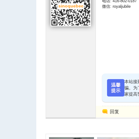
电话: 416-802-0187
微信: royaljubile
人
本站接
温馨
骗。为
提示
家提高
网
回复