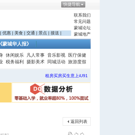
快捷导航
联系我们
常见问题
蒙城论坛
|
优惠
|
美食
|
交通
|
景点
|
接送
|
蒙城地产
《蒙城华人报》
身
休闲娱乐
凡人常事
音乐影视
医疗保健
业
税务福利
摄影美术
同城活动
旅游度假
租房买房买生意上iU91
返回列表