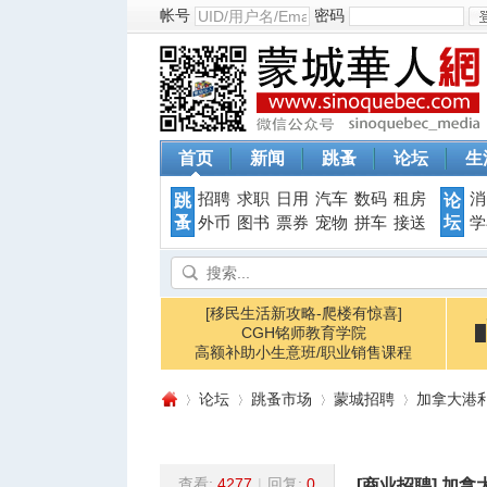
帐号
密码
首页
新闻
跳蚤
论坛
生
招聘
求职
日用
汽车
数码
租房
消
跳
论
蚤
坛
外币
图书
票券
宠物
拼车
接送
学
[移民生活新攻略-爬楼有惊喜]
CGH铭师教育学院
高额补助小生意班/职业销售课程
论坛
跳蚤市场
蒙城招聘
加拿大港利行 
查看:
4277
|
回复:
0
[商业招聘]
加拿大