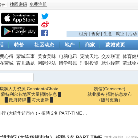
找回密码
免费注册
登
|
租房
|
售房
|
生意
|
就业
|
活动
活
特价
社区动态
地产
商家
蒙城黄页
费心得
蒙城车事
美食美味
电脑电讯
宠物天地
交友联谊
体育健
在蒙城
育儿话题
网际说法
留学移民
理财投资
就业经商
蒙城物
康狮人力资源 ConstantoChoix
凯信(Canscene)
█ 蒙特利尔各地区大量招聘信息 █
录
就业服务 招聘信息发布
█ 政府持牌 █ 每天更新 █
（随时更新）
(大统华超市内 ) - 招聘 2名 PART-TIME ...
港利行 (大统华超市内 ) - 招聘 2名 PART-TIME
[复制链接]