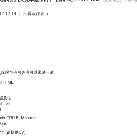
[推荐给
2 12:14
|
只看该作者
(或)零售有興趣者可以來試一試
T-TIME
通話及法
假日上班
验
4 b6 m
ix CRU E, Montreal
0pm
Y (请提供CV)