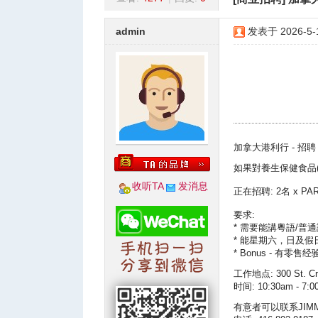
蒙
»
›
›
›
admin
发表于 2026-5-1
城
加拿大港利行 - 招聘
6 T& z1 d* C5 W* o7 U
如果對養生保健食品
收听TA
发消息
正在招聘: 2名 x PAR
要求:
* 需要能講粵語/普
* ⁠能星期六，日及
* ⁠Bonus - 有零售经
1 |' H- V4 V; b8 @' A% R
工作地点: 300 St. Cro
时间: 10:30am - 7:0
华
* n$ X: Q4 R9 U, C* F
有意者可以联系JIMM