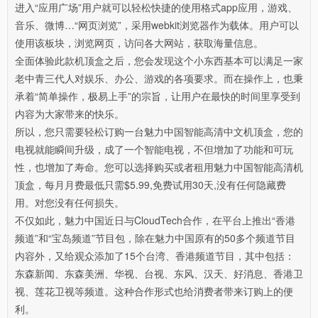
进入“应用广场”用户就可以轻松快捷的使用格式app应用，游戏、
音乐、微博…“网页浏览”，采用webkit浏览器作为载体。用户可以
使用该板块，浏览网页，访问各大网站，获取海量信息。
全面体验此款机顶盒之后，您会发现这个小东西基本可以满足一家
老中青三代人对娱乐、办公、游戏的各项要求。而在操作上，也秉
承着“简单操作，极易上手”的宗旨，让用户在最快的时间里享受到
内容为大家带来的快乐。
所以，您只需要轻松订购一台魅力中国智能高清中文机顶盒，您的
电视就能瞬间升级，成了一个智能电视，不但增加了功能和可玩
性，也增加了寿命。您可以选择购买或者租用魅力中国智能高清机
顶盒，每月月费最低只需$5.99,免费试用30天,没有任何隐藏费
用。对您没有任何损失。
不仅如此，魅力中国近日与CloudTech合作，在平台上推出“香港
频道”和“宝岛频道”节目包，除在魅力中国原有的50多个频道节目
内容外，又给观众添加了15个台湾、香港频道节目，其中包括：
东森新闻、东森美洲、华视、台视、东风、汉天、好消息、香港卫
视、莲花卫视等频道。这种合作形式也给消费者带来订购上的便
利。