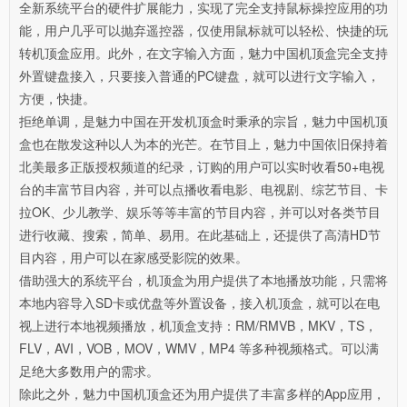
全新系统平台的硬件扩展能力，实现了完全支持鼠标操控应用的功
能，用户几乎可以抛弃遥控器，仅使用鼠标就可以轻松、快捷的玩
转机顶盒应用。此外，在文字输入方面，魅力中国机顶盒完全支持
外置键盘接入，只要接入普通的PC键盘，就可以进行文字输入，
方便，快捷。
拒绝单调，是魅力中国在开发机顶盒时秉承的宗旨，魅力中国机顶
盒也在散发这种以人为本的光芒。在节目上，魅力中国依旧保持着
北美最多正版授权频道的纪录，订购的用户可以实时收看50+电视
台的丰富节目内容，并可以点播收看电影、电视剧、综艺节目、卡
拉OK、少儿教学、娱乐等等丰富的节目内容，并可以对各类节目
进行收藏、搜索，简单、易用。在此基础上，还提供了高清HD节
目内容，用户可以在家感受影院的效果。
借助强大的系统平台，机顶盒为用户提供了本地播放功能，只需将
本地内容导入SD卡或优盘等外置设备，接入机顶盒，就可以在电
视上进行本地视频播放，机顶盒支持：RM/RMVB，MKV，TS，
FLV，AVI，VOB，MOV，WMV，MP4 等多种视频格式。可以满
足绝大多数用户的需求。
除此之外，魅力中国机顶盒还为用户提供了丰富多样的App应用，