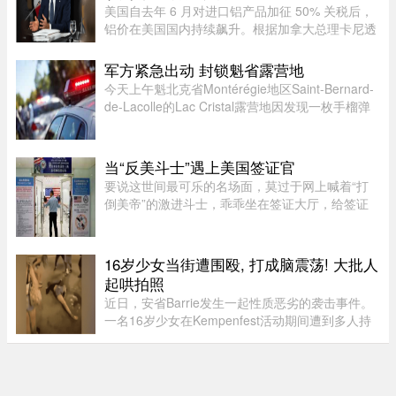
美国自去年 6 月对进口铝产品加征 50% 关税后，
铝价在美国国内持续飙升。根据加拿大总理卡尼透
露，2025 年 6 月至 2026 年 6 月，美国铝生产者
物价指数上涨了 52%。卡尼在魁省一处 Rio Tinto
军方紧急出动 封锁魁省露营地
铝厂外对媒体表示："虽 ...
今天上午魁北克省Montérégie地区Saint-Bernard-
de-Lacolle的Lac Cristal露营地因发现一枚手榴弹
而发布炸弹警报。魁省省警（SQ）发言人Louis-
Philippe Ruel表示，这枚手榴弹看起来已经有多年
历史，目前对露营者没有 ...
当“反美斗士”遇上美国签证官
要说这世间最可乐的名场面，莫过于网上喊着“打
倒美帝”的激进斗士，乖乖坐在签证大厅，给签证
官赔笑脸递材料。老刘最近发现，简中网上的反美
画风肉眼可见变得柔和了。往日屡见不鲜的极端反
美狠话少了许多，火药味也 ...
16岁少女当街遭围殴, 打成脑震荡! 大批人
起哄拍照
近日，安省Barrie发生一起性质恶劣的袭击事件。
一名16岁少女在Kempenfest活动期间遭到多人持
续攻击，直至失去意识。更令人震惊的是，现场大
批年轻人围观、起哄和拍摄，却迟迟没有人上前制
止。据CTV新闻报道，事件发 ...