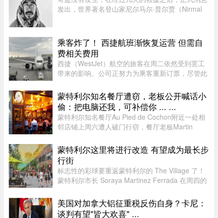
发出，世界著名登山家尼尔马尔·普尔贾（Nirmal
Purja）率领的10人国际登山队在巴基斯坦布洛阿
特峰（Broad Peak）遭遇雪崩，队员全部遇难。8
月2日，巴基斯坦阿尔卑斯俱 ...
乘客炸了！ 西捷航班渐恢复运营 但需自
费相关费用
西捷（WestJet）航空的旅客在周二依然受到罢工
带来的影响。公司正努力为乘客重新订票，尽管此
前经历了一天的空乘人员罢工与公司封锁事件。周
一，WestJet 与工会达成临时协议，航班已恢复运
蒙特利尔知名餐厅遭窃，老板公开喊话小
营。但公司在周二发邮件表 ...
偷：把电脑还我，可补偿你 ... ...
蒙特利尔知名餐厅Au Pied de Cochon附近一处相
邻店铺上周六遭人破门行窃，餐厅老板Martin
Picard的电脑被盗。他如今公开向公众求助，希望
找回电脑。据Martin Picard介绍，被盗地点位于
蒙特利尔这里将进行改造 有望成为最长步
Plateau-Mont-Royal区Duluth Es ...
行街
标志性的彩球要重返蒙特利尔的 The Village 了！
蒙特利尔市长 Soraya Martinez Ferrada 在周四的
新闻发布会上表示，悬挂在 Sainte-Catherine
Street East 上空的这些色彩斑斓的小球早已成为该
美国对加拿大铝征重税反伤自身？卡尼：
街区乃至这座城市的象征 ...
谈判有望"皆大欢喜" ...