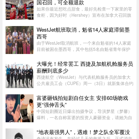
国召回，可全额退款
如果你最近想吃点甜食，最好先检查一下家里的零
食柜，因为好时（Hershey）宣布在加拿大召回旗
下的一款热门产品。图源：Dinda chairani /
Shutterstock.com8月1日，好时加拿大（Hershey
WestJet航班取消，魁省14人家庭滞留墨
Canada）发布公告称，公司正在 ...
西哥
由于WestJet取消航班，一个来自魁省的14人家庭
目前被困在墨西哥，其中包括5名由魁省青年保护
局（DPJ）安置照顾的女孩。52岁的寄养家庭母亲
Josée Pelletier表示，一家人原定周一返程，却在
大曝光！经常罢工 西捷及加航机舱服务员
起飞前数小时收到航班取消 ...
薪酬到底多少
西捷航空（WestJet）与代表机舱服务员的加拿大
公共雇员工会（CUPE）周一（3日）就新集体合约
达成临时协议，化解了持续多日的工潮危机。根据
西捷航空周一在官网公布的薪酬资料，该公司机舱
富婆砸钱拍短剧自任女主 安排60场吻戏
服务员薪酬为每个「薪酬工时 ...
更“强伸舌头”
中国短剧圈近日爆出拍摄争议，导演梦星（梦馨）
爆料，一名自称富婆的投资人豪砸资金，请她为自
己量身打造一部50多集短剧，不仅富婆亲自担任女
主角，并亲选男主角演员，还要求剧中安排60多场
“地表最强男人”，遇难！梦之队全军覆没
吻戏。男主角演员钟宇飞近 ...
奇迹没有发生，在经过几天的救援之后，正式消息