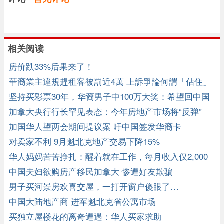
相关阅读
房价跌33%后果来了！
華裔業主違規趕租客被罰近4萬 上訴爭論何謂「佔住」
坚持买彩票30年，华裔男子中100万大奖：希望回中国
看望家人
加拿大央行行长罕见表态：今年房地产市场将“反弹”
加国华人望两会期间提议案 吁中国签发华裔卡
对卖家不利 9月魁北克地产交易下降15%
华人妈妈苦苦挣扎：醒着就在工作，每月收入仅2,000
元
中国夫妇欲购房产移民加拿大 惨遭好友欺骗
男子买河景房欢喜交屋，一打开窗户傻眼了…
中国大陆地产商 进军魁北克省公寓市场
买独立屋楼花的离奇遭遇：华人买家求助