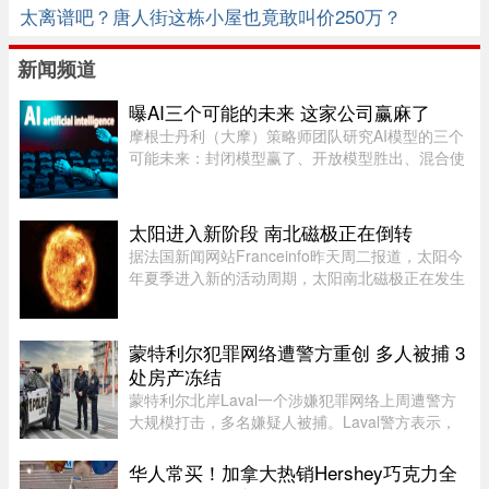
太离谱吧？唐人街这栋小屋也竟敢叫价250万？
新闻频道
曝AI三个可能的未来 这家公司赢麻了
摩根士丹利（大摩）策略师团队研究AI模型的三个
可能未来：封闭模型赢了、开放模型胜出、混合使
用。而有一家公司，不管未来是这三种情境的哪一
种，都不会输，就是辉达（Nvidia）。大摩本周发
布的分析研究，指出AI市场 ...
太阳进入新阶段 南北磁极正在倒转
据法国新闻网站Franceinfo昨天周二报道，太阳今
年夏季进入新的活动周期，太阳南北磁极正在发生
倒转。这一现象大约每11年出现一次。在太阳活动
达到峰值时，太阳两极会交换位置：北磁极转变为
南磁极，南磁极则转变为北 ...
蒙特利尔犯罪网络遭警方重创 多人被捕 3
处房产冻结
蒙特利尔北岸Laval一个涉嫌犯罪网络上周遭警方
大规模打击，多名嫌疑人被捕。Laval警方表示，
此次行动缴获大量资产，使目标犯罪组织损失数百
万元，直接切断了其资金来源，充分展现警方瓦解
华人常买！加拿大热销Hershey巧克力全
犯罪网络的能力。警方介绍， ...