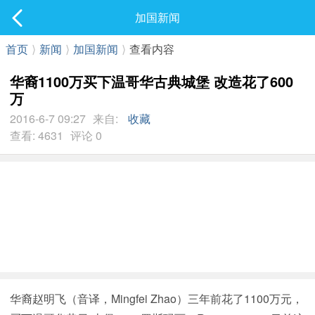
社区
加国新闻
最新发表
首页
⟩
新闻
⟩
加国新闻
⟩
查看内容
华裔1100万买下温哥华古典城堡 改造花了600
万
2016-6-7 09:27
来自:
收藏
查看: 4631
评论 0
华裔赵明飞（音译，Mingfei Zhao）三年前花了1100万元，