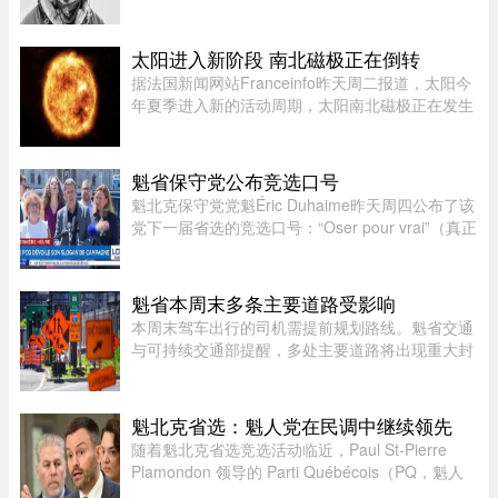
Purja）率领的10人国际登山队在巴基斯坦布洛阿
特峰（Broad Peak）遭遇雪崩，队员全部遇难。8
月2日，巴基斯坦阿尔卑斯俱 ...
太阳进入新阶段 南北磁极正在倒转
据法国新闻网站Franceinfo昨天周二报道，太阳今
年夏季进入新的活动周期，太阳南北磁极正在发生
倒转。这一现象大约每11年出现一次。在太阳活动
达到峰值时，太阳两极会交换位置：北磁极转变为
南磁极，南磁极则转变为北 ...
魁省保守党公布竞选口号
魁北克保守党党魁Éric Duhaime昨天周四公布了该
党下一届省选的竞选口号：“Oser pour vrai”（真正
敢于突破）。Duhaime在魁省议会大楼前举行记者
会时表示，之所以选择“敢于突破”，是因为魁北克
未来联盟（CAQ）、 ...
魁省本周末多条主要道路受影响
本周末驾车出行的司机需提前规划路线。魁省交通
与可持续交通部提醒，多处主要道路将出现重大封
闭或交通限制，其中包括Boucherville 20号高速
（Jean-Lesage）部分路段全封闭，预计将造成拥
堵。20号高速（Boucherville ...
魁北克省选：魁人党在民调中继续领先
随着魁北克省选竞选活动临近，Paul St-Pierre
Plamondon 领导的 Parti Québécois（PQ，魁人
党）继续在选民支持率中保持领先。