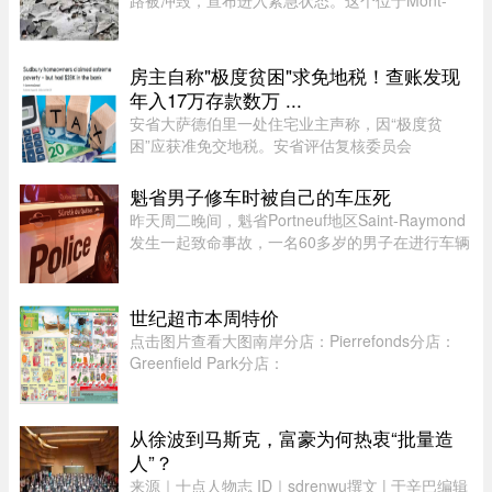
路被冲毁，宣布进入紧急状态。这个位于Mont-
Tremblant以北、约900人居住的小镇，部分主街被
洪水冲断，整个社区几乎被“一分为二”。周日晚上
至周一下午，降雨量超过1 ...
房主自称"极度贫困"求免地税！查账发现
年入17万存款数万 ...
安省大萨德伯里一处住宅业主声称，因“极度贫
困”应获准免交地税。安省评估复核委员会
（Ontario Assessment Review Board）近日驳回
了该业主的申请。调查发现，这户家庭在扣除开支
魁省男子修车时被自己的车压死
后，年净收入超过 23,000 元，而且 ...
昨天周二晚间，魁省Portneuf地区Saint-Raymond
发生一起致命事故，一名60多岁的男子在进行车辆
维修时，被自己的汽车压住身亡。魁省省警
（SQ）于晚上6时30分左右接报，赶赴Saint-
Raymond的rang Sainte-Croix，当时一名 ...
世纪超市本周特价
点击图片查看大图南岸分店：Pierrefonds分店：
Greenfield Park分店：
从徐波到马斯克，富豪为何热衷“批量造
人”？
来源｜十点人物志 ID｜sdrenwu撰文 | 于辛巴编辑