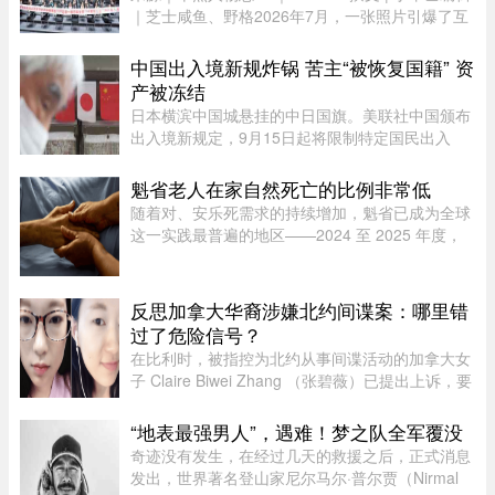
｜芝士咸鱼、野格2026年7月，一张照片引爆了互
联网。上百名孩子挤在一间报告厅里，整齐排成数
列。两边站着照顾他们的阿姨，前方拉着一条横
中国出入境新规炸锅 苦主“被恢复国籍” 资
幅。照片由多益网络官方微博 ...
产被冻结
日本横滨中国城悬挂的中日国旗。美联社中国颁布
出入境新规定，9月15日起将限制特定国民出入
境，借此维护国家主权与安全，不料还没上路就有
苦主现身说法，从日本回国竟被无来由限制“10年
魁省老人在家自然死亡的比例非常低
内不得出境”，多年来在日累 ...
随着对、安乐死需求的持续增加，魁省已成为全球
这一实践最普遍的地区——2024 至 2025 年度，
安乐死占到了全省死亡总人数的 7.9%。然而，一
位资深的姑息治疗医生指出，在让老人能够在家里
尊严离世这方面，魁省的表现 ...
反思加拿大华裔涉嫌北约间谍案：哪里错
过了危险信号？
在比利时，被指控为北约从事间谍活动的加拿大女
子 Claire Biwei Zhang （张碧薇）已提出上诉，要
求获准在审判前获释。与此同时，加拿大政府正紧
急调查其安全审查程序，以查明外国势力可能是如
“地表最强男人”，遇难！梦之队全军覆没
何渗透进入政府体系的。 ...
奇迹没有发生，在经过几天的救援之后，正式消息
发出，世界著名登山家尼尔马尔·普尔贾（Nirmal