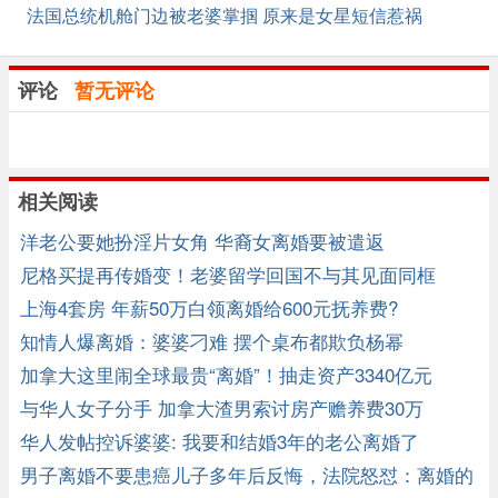
法国总统机舱门边被老婆掌掴 原来是女星短信惹祸
评论
暂无评论
相关阅读
洋老公要她扮淫片女角 华裔女离婚要被遣返
尼格买提再传婚变！老婆留学回国不与其见面同框
上海4套房 年薪50万白领离婚给600元抚养费?
知情人爆离婚：婆婆刁难 摆个桌布都欺负杨幂
加拿大这里闹全球最贵“离婚”！抽走资产3340亿元
与华人女子分手 加拿大渣男索讨房产赡养费30万
华人发帖控诉婆婆: 我要和结婚3年的老公离婚了
男子离婚不要患癌儿子多年后反悔，法院怒怼：离婚的