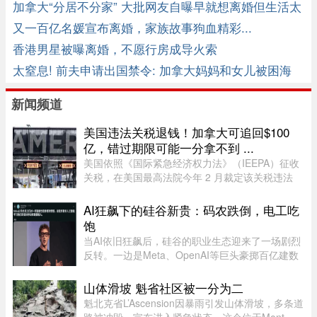
时候想啥呢？ ...
加拿大“分居不分家” 大批网友自曝早就想离婚但生活太
贵
又一百亿名媛宣布离婚，家族故事狗血精彩...
香港男星被曝离婚，不愿行房成导火索
太窒息! 前夫申请出国禁令: 加拿大妈妈和女儿被困海
外!
新闻频道
美国违法关税退钱！加拿大可追回$100
亿，错过期限可能一分拿不到 ...
美国依照《国际紧急经济权力法》（IEEPA）征收
关税，在美国最高法院今年 2 月裁定该关税违法
前，已获得超过 1600 亿元的总收入。近期全球多
种关税（包括 Section 122、301 和 338 条款）纷
AI狂飙下的硅谷新贵：码农跌倒，电工吃
纷出台，令退款进展变得容 ...
饱
当AI依旧狂飙后，硅谷的职业生态迎来了一场剧烈
反转。一边是Meta、OpenAI等巨头豪掷百亿建数
据中心，开出百万年薪疯抢电工，甚至自办技校批
量培养技工；一边是大厂白领接连发起抗议，担忧
山体滑坡 魁省社区被一分为二
AI迭代吞噬自身岗位。曾经站 ...
魁北克省L’Ascension因暴雨引发山体滑坡，多条道