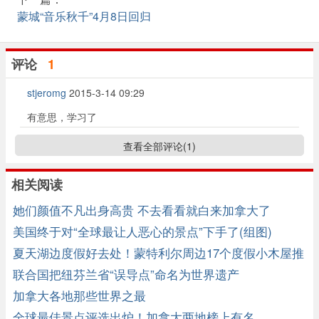
蒙城“音乐秋千”4月8日回归
评论
1
stjeromg
2015-3-14 09:29
有意思，学习了
查看全部评论(
1
)
相关阅读
她们颜值不凡出身高贵 不去看看就白来加拿大了
美国终于对“全球最让人恶心的景点”下手了(组图)
夏天湖边度假好去处！蒙特利尔周边17个度假小木屋推
荐
联合国把纽芬兰省“误导点”命名为世界遗产
加拿大各地那些世界之最
全球最佳景点评选出炉！加拿大两地榜上有名