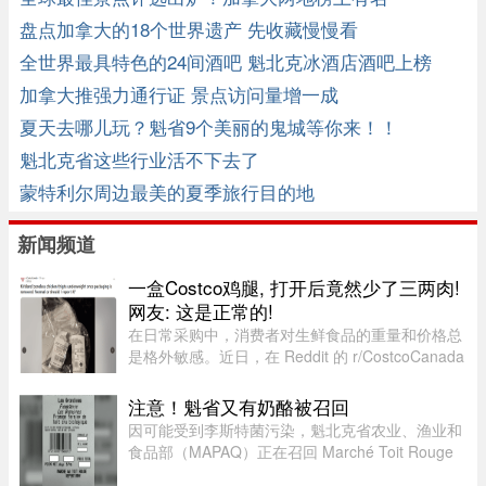
盘点加拿大的18个世界遗产 先收藏慢慢看
全世界最具特色的24间酒吧 魁北克冰酒店酒吧上榜
加拿大推强力通行证 景点访问量增一成
夏天去哪儿玩？魁省9个美丽的鬼城等你来！！
魁北克省这些行业活不下去了
蒙特利尔周边最美的夏季旅行目的地
新闻频道
一盒Costco鸡腿, 打开后竟然少了三两肉!
网友: 这是正常的!
在日常采购中，消费者对生鲜食品的重量和价格总
是格外敏感。近日，在 Reddit 的 r/CostcoCanada
板块上，一位网友分享了自己的购物疑惑：在
Costco 购买的 Kirkland 无骨鸡腿肉，去掉包装后
注意！魁省又有奶酪被召回
称重，竟然比标签上的重量 ...
因可能受到李斯特菌污染，魁北克省农业、渔业和
食品部（MAPAQ）正在召回 Marché Toit Rouge
Inc.（地址：Repentigny 地区 160 Brien Blvd.）售