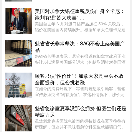
出的“Les Grondines”奶酪。受影响的产品为 2026
年 7 月 6 日至 16 ...
美国对加拿大铝征重税反伤自身？卡尼：
谈判有望"皆大欢喜" ...
美国自去年 6 月对进口铝产品加征 50% 关税后，
铝价在美国国内持续飙升。根据加拿大总理卡尼透
露，2025 年 6 月至 2026 年 6 月，美国铝生产者
物价指数上涨了 52%。卡尼在魁省一处 Rio Tinto
魁省省长非常坚决：SAQ不会上架美国产
铝厂外对媒体表示："虽 ...
品
魁省省长明确表示，尽管有报道称加拿大政府正准
备让步以满足美国部分诉求（包括取消针对美国酒
类的禁令），但魁省 SAQ 的货架上依然不会上架
任何美国产品。根据省长 Christine Fréchette 办公
顾客只认“性价比”！加拿大家具巨头不敢
室周五发表的声明，在 ...
全面提价，但会挑着涨 ...
在如今的消费环境下，零售商若想吸引顾客，营销
宣传必须突出“物有所值”。在这种情况下，涨价无
疑会削弱企业的竞争力。不过，随着燃油价格上涨
持续挤压利润空间，Leon’s Furniture Ltd.（LNF-
魁省急诊室夏季没那么拥挤 但医生们还是
T）的管理层表示，公 ...
精疲力尽
虽然魁北克省医院急诊室的拥挤状况在夏季往往有
所缓解，但这并不意味着急诊科医生就能喘口气。