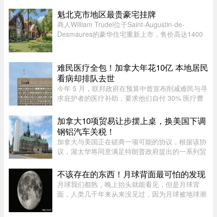
魁北克急诊医生协会（AMUQ）主席 Marie-Maud
Couture 医生指出，近年来急诊医生的工作负担不
魁北克市地区最贵豪宅挂牌
断加重，我们再也无法沿用“ ...
商人William Trudel位于Saint-Augustin-de-
Desmaures的豪华住宅重新上市，售价高达1400
万元，创下魁北克市地区豪宅挂牌价格新纪录，超
过另一位知名企业家Louis Têtu目前售价1200万元
的豪宅。这栋位于Joseph-Dugal街 ...
难民医疗全包！加拿大年花10亿 本地居民
看病却排队去世
今年 5 月，联邦政府在预算中曾宣布削减难民与寻
求庇护者的医疗补助，要求他们自付 30% 医疗费
用及每张处方药 4 元。但仅两个月后，自由党政府
在 7 月 31 日低调撤回该政策，恢复了难民和寻求
加拿大10项贸易让步摆上桌，换美国下调
庇护者医疗全额资助，包 ...
钢铝汽车关税！
加拿大与美国正在磋商一项可能的协议，根据该协
议，渥太华将同意满足特朗普政府提出的一系列贸
易要求，以换取部分行业关税减免。随着美方威胁
新一轮关税的日期临近，双方谈判日益紧张。《环
不该存在的东西！月球背面最可怕的发现
球邮报》据三位知情业内人 ...
月球我们都熟，晚上抬头就能看见，但是月球背
面，人类几千年来从来没见过，因为月球被地球潮
汐锁定了，永远只有一面对着地球。背面只是从地
球视角无法观测，并非永久藏在黑暗里，月背和正