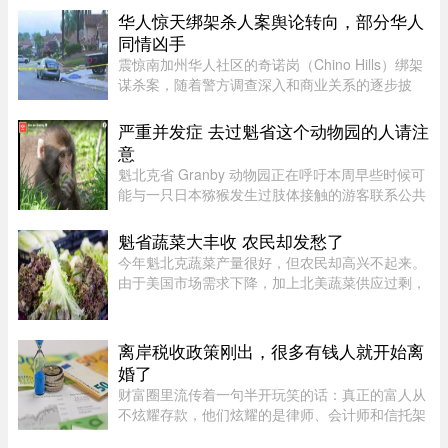
面一样拥有14天一轮的完整白 ...
华人惊天绑架杀人案舆论转向，部分华人
同情凶手
震惊南加州华人社区的奇诺岗（Chino Hills）绑架
谋杀案，随着警方调查深入和商业关系的逐步披
露，再加上熟悉彼此的华人“小道消息”，在华人圈
中的舆论风向开始出现微妙变化。部分华人社区成
严重并发症 去过魁省这个动物园的人请注
员开始对已遭警方击毙的 ...
意
魁北克省 Granby 动物园正在呼吁本周早些时候可
能与一只日本猕猴发生过肢体接触的游客联系公共
卫生部门。此前，一名游客在该动物园被猕猴抓
伤。猕猴可能会携带 B 型疱疹病毒（Herpes B
魁省蔬菜大丰收 农民却发愁了
virus）。这种病毒在人体内极 ...
今年魁北克蔬菜产量很好，但农民却高兴不起来。
由于美国市场需求下降，加上北美蔬菜供应过剩，
不少本地农产品价格大跌。位于Saint-Michel的
Maraîchers L L表示，往年每天能卖出约20车蔬
菜，今年只能卖10车左右。生 ...
离岸税收政策刚出，很多有钱人就开始离
婚了
财富圈里流传着一句半开玩笑的话：真正的富人从
不炫耀存款，他们炫耀的是律师、会计师和信托架
构师的电话号码。这三个号码平时藏在通讯录最深