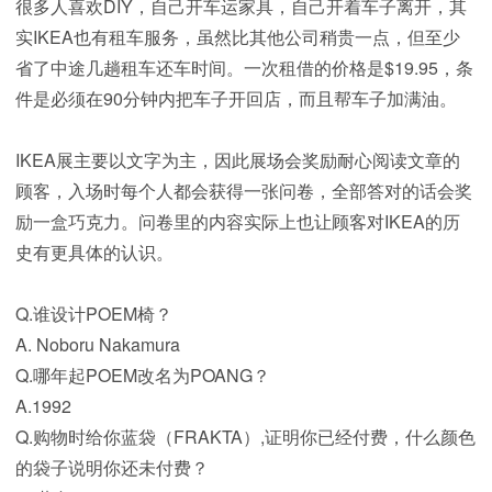
很多人喜欢DIY，自己开车运家具，自己开着车子离开，其
实IKEA也有租车服务，虽然比其他公司稍贵一点，但至少
省了中途几趟租车还车时间。一次租借的价格是$19.95，条
件是必须在90分钟内把车子开回店，而且帮车子加满油。
IKEA展主要以文字为主，因此展场会奖励耐心阅读文章的
顾客，入场时每个人都会获得一张问卷，全部答对的话会奖
励一盒巧克力。问卷里的内容实际上也让顾客对IKEA的历
史有更具体的认识。
Q.谁设计POEM椅？
A. Noboru Nakamura
Q.哪年起POEM改名为POANG？
A.1992
Q.购物时给你蓝袋（FRAKTA）,证明你已经付费，什么颜色
的袋子说明你还未付费？