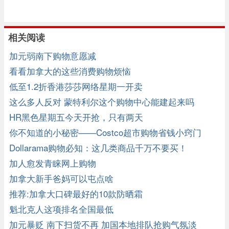
相关阅读
加元弱南下购物意愿减
看看加拿大的这些消费购物烦恼
低至1.2折香港莎莎网络星期一开卖
这么多人反对 蒙特利尔这个购物中心能建起来吗
HR黑色星期五今天开抢，只有两天
你不知道的小秘密——Costco超市购物省钱小窍门
Dollarama购物必知：这几类商品千万不要买！
加人愈发青睐网上购物
加拿大新手爸妈可以屯点啥
推荐:加拿大口碑最好的10款防晒霜
魁北克人这项排名全国最低
加元暴贬 南下扫货不再 加国本地排队抢购气氛淡