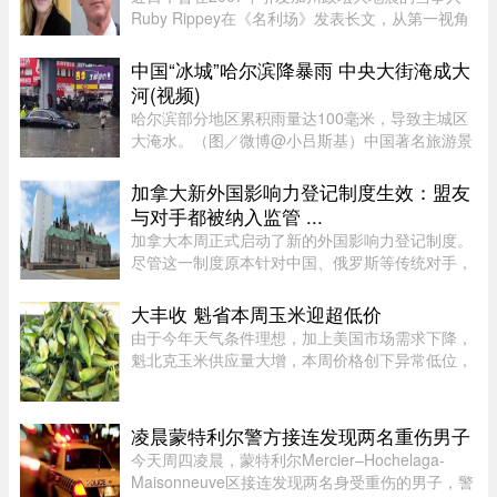
Ruby Rippey在《名利场》发表长文，从第一视角
详细还原了她与时任旧金山市长、现任加州州长
Gavin Newsom的一段婚外情。这段尘封多年的往
中国“冰城”哈尔滨降暴雨 中央大街淹成大
事再次被推向风口浪尖。Gavin New ...
河(视频)
哈尔滨部分地区累积雨量达100毫米，导致主城区
大淹水。（图／微博@小吕斯基）中国著名旅游景
点哈尔滨，4日中午突然降下暴雨。部分地区累积
雨量达100毫米，导致主城区大淹水。游客最爱逛
加拿大新外国影响力登记制度生效：盟友
的中央大街，也积水严重。民众 ...
与对手都被纳入监管 ...
加拿大本周正式启动了新的外国影响力登记制度。
尽管这一制度原本针对中国、俄罗斯等传统对手，
但实际上，美国等加拿大最亲密的盟友也被纳入监
管。该制度在立法通过两年后启动实施，旨在通过
大丰收 魁省本周玉米迎超低价
要求相关活动公开申报、设 ...
由于今年天气条件理想，加上美国市场需求下降，
魁北克玉米供应量大增，本周价格创下异常低位，
让期待已久的消费者大饱口福。位于Montérégie地
区Saint-Paul-d’Abbotsford的Jardins Damaco负责
人David Côté表示， ...
凌晨蒙特利尔警方接连发现两名重伤男子
今天周四凌晨，蒙特利尔Mercier–Hochelaga-
Maisonneuve区接连发现两名身受重伤的男子，警