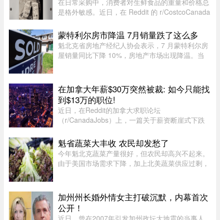
在日常采购中，消费者对生鲜食品的重量和价格总
是格外敏感。近日，在 Reddit 的 r/CostcoCanada
板块上，一位网友分享了自己的购物疑惑：在
Costco 购买的 Kirkland 无骨鸡腿肉，去掉包装后
蒙特利尔房市降温 7月销量跌了这么多
称重，竟然比标签上的重量 ...
魁北克省房地产经纪人协会表示，7 月蒙特利尔房
屋销量同比下降 10%，房地产市场出现降温。当
月，蒙特利尔共录得 3,338 套住宅成交，较 2025
年 7 月的 3,709 套有所下滑。与去年同期相比，该
地区所有房屋类型以及各 ...
在加拿大年薪$30万突然被裁: 如今只能找
到$13万的职位!
近日，在Reddit的加拿大求职论坛
（r/CanadaJobs）上，一篇关于薪资断崖式下跌
的帖子引发了广泛关注和热烈讨论。发帖人
（OP）表示，自己刚被裁员，此前的年薪高达30
魁省蔬菜大丰收 农民却发愁了
万加元，但如今重返求职市场时却无奈地发现，同
今年魁北克蔬菜产量很好，但农民却高兴不起来。
类岗 ...
由于美国市场需求下降，加上北美蔬菜供应过剩，
不少本地农产品价格大跌。位于Saint-Michel的
Maraîchers L L表示，往年每天能卖出约20车蔬
菜，今年只能卖10车左右。生 ...
加州州长婚外情女主打破沉默，内幕首次
公开！
近日，曾在2007年引发加州政坛大地震的当事人