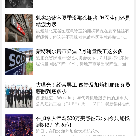
潮”，希望警方加强执法。位于Duluth东街251号的
Coco Disco Club日前遭人闯入盗窃，监控拍下全
过程，损失及维修费用约7000 ...
魁省急诊室夏季没那么拥挤 但医生们还是
精疲力尽
虽然魁北克省医院急诊室的拥挤状况在夏季往往有
所缓解，但这并不意味着急诊科医生就能喘口气。
魁北克急诊医生协会（AMUQ）主席 Marie-Maud
Couture 医生指出，近年来急诊医生的工作负担不
蒙特利尔房市降温 7月销量跌了这么多
断加重，我们再也无法沿用“ ...
魁北克省房地产经纪人协会表示，7 月蒙特利尔房
屋销量同比下降 10%，房地产市场出现降温。当
月，蒙特利尔共录得 3,338 套住宅成交，较 2025
年 7 月的 3,709 套有所下滑。与去年同期相比，该
地区所有房屋类型以及各 ...
大曝光！经常罢工 西捷及加航机舱服务员
薪酬到底多少
西捷航空（WestJet）与代表机舱服务员的加拿大
公共雇员工会（CUPE）周一（3日）就新集体合约
达成临时协议，化解了持续多日的工潮危机。根据
西捷航空周一在官网公布的薪酬资料，该公司机舱
在加拿大年薪$30万突然被裁: 如今只能找
服务员薪酬为每个「薪酬工时 ...
到$13万的职位!
近日，在Reddit的加拿大求职论坛