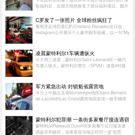
险福利后，近期又悄然恢复了部分福利项目。图片
来源：51.CA 资料图片今年早些时候，渥太华按照
预算承诺削减资金，调整了为已安置的难民和等待
C罗发了一张照片 全球粉丝疯狂了
获得省或地区医保的庇护申 ...
葡萄牙足球巨星C罗(Cristiano Ronaldo)近日在
Instagram公开展示个人豪华跑车收藏，以一句“My
toys（我的玩具）”搭配多张照片，引发全球球迷热
议。画面中集结超过40辆来自Ferrari、Rolls-
Royce、McLaren、Bugatti等 ...
凌晨蒙特利尔1车辆遭纵火
今天周三凌晨，蒙特利尔Saint-Léonard区一辆汽
车遭人纵火。蒙特利尔警方（SPVM）凌晨4时接
到911报警，称Couture Boulevard靠近Larin
Street附近发生火灾。警方发言人Caroline
Chèvrefils表示，警员抵达现场时，火 ...
军方紧急出动 封锁魁省露营地
今天上午魁北克省Montérégie地区Saint-Bernard-
de-Lacolle的Lac Cristal露营地因发现一枚手榴弹
而发布炸弹警报。魁省省警（SQ）发言人Louis-
Philippe Ruel表示，这枚手榴弹看起来已经有多年
历史，目前对露营者没有 ...
蒙特利尔犯罪潮 一条街多家餐厅接连遇窃
蒙特利尔Plateau区Duluth街多家餐厅近日接连遭
遇盗窃和破坏，业者形容当地正经历一波“犯罪