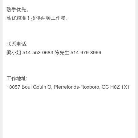
熟手优先。
5 B0 ?; }1 `% u; `$ I2 O
薪优粮准！提供两顿工作餐。
) x. L- P& E8 e% R5 @8 e3 j' H: c2 d
联系电话:
& D+ Z" |* F1 C8 t9 N
梁小姐 514-553-0683 陈先生 514-979-8999
7 r+ ~% H"
U6 o P' x. k
0 i7 b% j+ ^( I7 o; \. c( O
工作地址:
13057 Boul Gouin O, Pierrefonds-Roxboro, QC H8Z 1X1
% d( T3 j( m `: K% _) D* O
# Q4 _: W2 S. @+ r2 R0 p$ g
1 a7 Z' n+ P8 e; u% e9 z