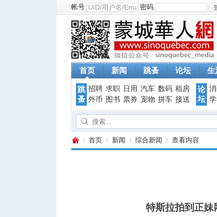
帐号
密码
首页
新闻
跳蚤
论坛
生
招聘
求职
日用
汽车
数码
租房
消
跳
论
蚤
坛
外币
图书
票券
宠物
拼车
接送
学
首页
新闻
综合新闻
查看内容
蒙
›
›
›
›
特斯拉拍到正妹