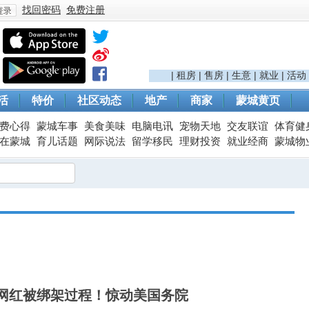
找回密码
免费注册
登
|
租房
|
售房
|
生意
|
就业
|
活动
活
特价
社区动态
地产
商家
蒙城黄页
费心得
蒙城车事
美食美味
电脑电讯
宠物天地
交友联谊
体育健
在蒙城
育儿话题
网际说法
留学移民
理财投资
就业经商
蒙城物
录
网红被绑架过程！惊动美国务院