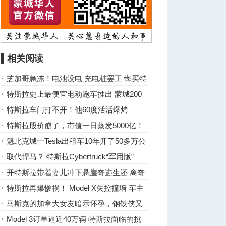
▌相关阅读
芝加哥急冻！电池没电 充电桩罢工 悔买特
斯拉
特斯拉史上最便宜电动跑车推出 蒙城200
人冒雨排队预定
特斯拉车门打不开！他60度活活爆烤
特斯拉股价崩了，市值一日蒸发5000亿！
魁北克城一Tesla出租车10年开了50多万公
里 司机被迫放弃爱车
取代悍马？ 特斯拉Cybertruck“军用版”
开特斯拉带着妻儿冲下悬崖奇迹生还 离奇
案件迎来真相
特斯拉再爆惨祸！ Model X失控撞墙 车主
葬身火海
马斯克的加拿大女友暗示怀孕，钢铁侠又
要当爹？
Model 3订单逼近40万辆 特斯拉面临的挑