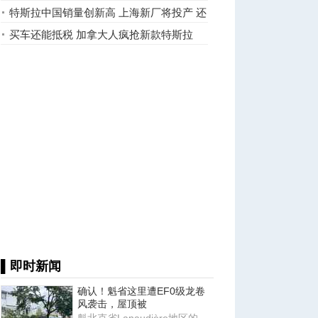
战
特斯拉中国销量创新高 上海新厂将投产 还
成立党组织..
买车还能抵税 加拿大人疯抢新款特斯拉
▌即时新闻
确认！魁省这里遭EF0级龙卷
风袭击，屋顶被