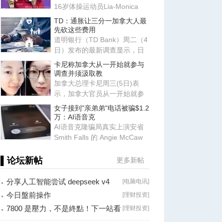
16岁体操运动员Lia-Monica
Fontaine近日接受CBC《Dayb
TD：通胀让三分一加拿大人最
先砍这些费用
道明银行（TD Bank）周二（4
日）发布的最新调查显示，日
益高涨的生活成本已让加拿大
卡尼称加拿大从一开始就参与
民
调查并须汲取教
加拿大总理卡尼周三(5日)表
示，加拿大官员从一开始就参
与了对一名被指控在北约军事
女子接到"亲弟弟"电话被骗$1.2
总
万：AI语音克
AI语音克隆骗局真实上演安省
Smith Falls 的 Angie McCaw
最近遭遇了一场令人防不胜防
▌论坛新帖
更多新帖
分享人工智能尝试 deepseek v4
[
电脑电讯
]
falsh, 据说
今日盤前操作
[
理财投资
]
7800 是壓力，不是終點！下一站看
[
理财投资
]
8000？