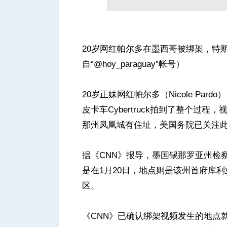
人
20岁网红帕尔多在墨西哥被绑架，特斯拉
自“@hoy_paraguay”帐号）
20岁正妹网红帕尔多（Nicole P
皮卡车Cybertruck拍到了整个过
那州凤凰城有住址，美国务院已关注
网
据《CNN》报导，墨国锡那罗亚州检
是在1月20日，地点则是该州首府库利亚坎（
区。
《CNN》已确认绑架视频发生的地点