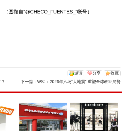
图撷自“@CHECO_FUENTES_”帐号）
邀请
分享
收藏
了？
下一篇：
WSJ：2026年六场“大地震” 重塑全球政经局势