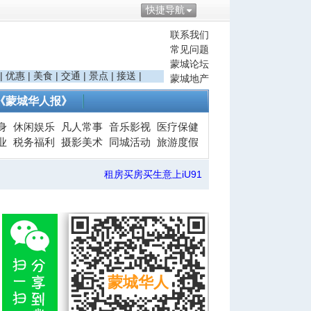
快捷导航
联系我们
常见问题
蒙城论坛
|
优惠
|
美食
|
交通
|
景点
|
接送
|
蒙城地产
《蒙城华人报》
身
休闲娱乐
凡人常事
音乐影视
医疗保健
业
税务福利
摄影美术
同城活动
旅游度假
租房买房买生意上iU91