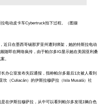
电动皮卡车Cybertruck拍下过程。（图撷
ardo），近日在墨西哥锡那罗亚州遭到绑架，她的特斯拉电动
程，视频随即在网络疯传，由于帕尔多IG显示她在美国亚利桑
此案。
察长办公室发布失踪通报，指称帕尔多最后1次被人看到
Culiacán）的伊斯拉穆萨拉（Isla Musalá）社
就是在伊斯拉穆萨拉，从中可以看到帕尔多发现1辆白色