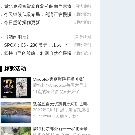
魁北克观音堂欢迎您莅临南岸素食
[
同城活动
]
分享会！
今天继续低吸布局，利润正在慢慢
[
理财投资
]
兑现！
今日盤前操作更新
[
理财投资
]
《酒肉朋友》
[
音乐影视
]
SPCX：65～230 美元，未来一年
[
理财投资
]
最大的机会？
坚持自己的策略，利润自然会慢慢
[
理财投资
]
累积！
▌精彩活动
Cineplex家庭影院开播 电影
蒙特利尔Cineplex每周六早上
11点的家庭影院又开始了，
魁省五百元优惠机票可以去哪
2022年6月1日起，魁省政府推
出了“空中准入地区计划”
蒙特利尔郊外新开一家北美最
魁北克省 Mont-Saint-Grégoire