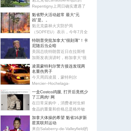
魁北克省Lanaudière地区的
Repentigny上周日确实遭遇了
一场龙卷风袭击。加拿大北方
魁省野火活动超常 最大“元
龙
凶”是。。
魁北克森林火灾防护局
（SOPFEU）表示，今年7月全
省野火活动高于往年平均水
特朗普突批加拿大"很刻薄"！卡
平，主要原
尼随后当众暗
美国总统特朗普近日在拉斯维
加斯发表演讲时，称加拿大“很
刻薄”，但同时表示“我爱加
凌晨蒙特利尔警方接连发现两
名重伤男子
今天周四凌晨，蒙特利尔
Mercier–Hochelaga-
Maisonneuve区接连发现两名
一盒Costco鸡腿, 打开后竟然少
身受重伤的男子
了三两肉! 网
在日常采购中，消费者对生鲜
食品的重量和价格总是格外敏
感。近日，在 Reddit 的 r/Cos
加拿大体操的希望 魁省16岁新
星英联邦运动
来自Salaberry-de-Valleyfield的