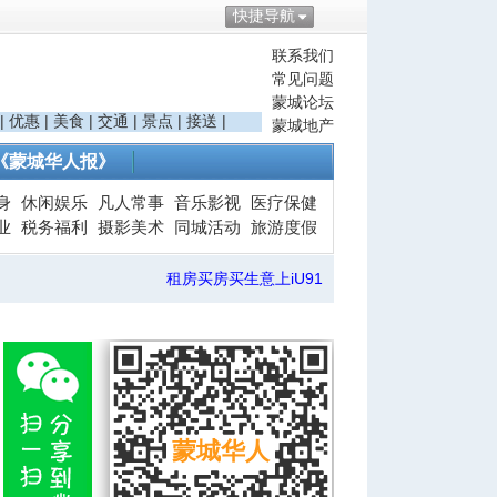
快捷导航
联系我们
常见问题
蒙城论坛
|
优惠
|
美食
|
交通
|
景点
|
接送
|
蒙城地产
《蒙城华人报》
身
休闲娱乐
凡人常事
音乐影视
医疗保健
业
税务福利
摄影美术
同城活动
旅游度假
租房买房买生意上iU91