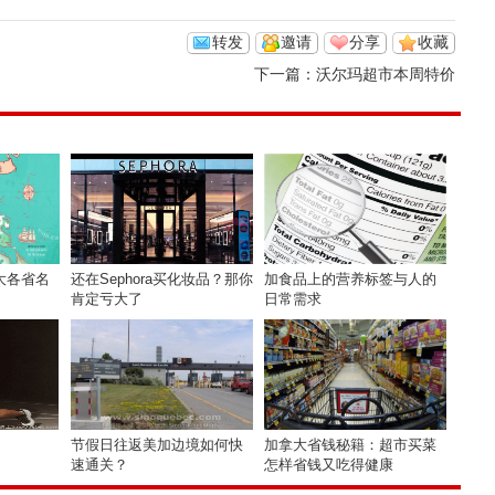
转发
邀请
分享
收藏
下一篇：
沃尔玛超市本周特价
大各省名
还在Sephora买化妆品？那你
加食品上的营养标签与人的
肯定亏大了
日常需求
节假日往返美加边境如何快
加拿大省钱秘籍：超市买菜
速通关？
怎样省钱又吃得健康