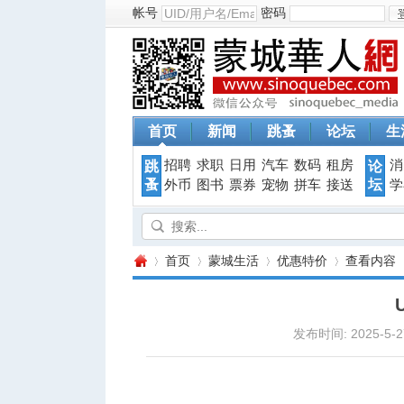
帐号
密码
首页
新闻
跳蚤
论坛
生
招聘
求职
日用
汽车
数码
租房
消
跳
论
蚤
坛
外币
图书
票券
宠物
拼车
接送
学
首页
蒙城生活
优惠特价
查看内容
发布时间: 2025-5-27
蒙
›
›
›
›