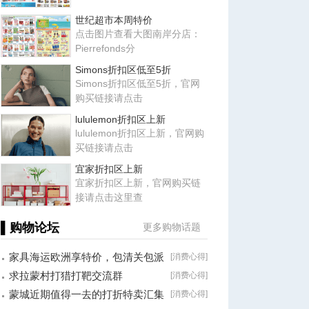
世纪超市本周特价
点击图片查看大图南岸分店：
Pierrefonds分
Simons折扣区低至5折
Simons折扣区低至5折，官网
购买链接请点击
lululemon折扣区上新
lululemon折扣区上新，官网购
买链接请点击
宜家折扣区上新
宜家折扣区上新，官网购买链
接请点击这里查
▌购物论坛
更多购物话题
家具海运欧洲享特价，包清关包派
[
消费心得
]
送一站式
求拉蒙村打猎打靶交流群
[
消费心得
]
蒙城近期值得一去的打折特卖汇集
[
消费心得
]