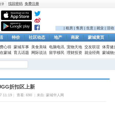
找回密码
免费注册
登
|
租房
|
售房
|
生意
|
就业
|
活动
活
特价
社区动态
地产
商家
蒙城黄页
费心得
蒙城车事
美食美味
电脑电讯
宠物天地
交友联谊
体育健
在蒙城
育儿话题
网际说法
留学移民
理财投资
就业经商
蒙城物
录
UGG折扣区上新
 11:19
|
查看:
690
|
来自: 蒙城华人网