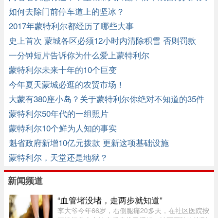
城市
如何去除门前停车道上的坚冰？
2017年蒙特利尔都经历了哪些大事
史上首次 蒙城各区必须12小时内清除积雪 否则罚款
一分钟短片告诉你为什么爱上蒙特利尔
蒙特利尔未来十年的10个巨变
今年夏天蒙城必逛的农贸市场！
大蒙有380座小岛？关于蒙特利尔你绝对不知道的35件
事
蒙特利尔50年代的一组照片
蒙特利尔10个鲜为人知的事实
魁省政府新增10亿元拨款 更新这项基础设施
蒙特利尔，天堂还是地狱？
新闻频道
“血管堵没堵，走两步就知道”
李大爷今年66岁，右侧腿痛20多天，在社区医院按