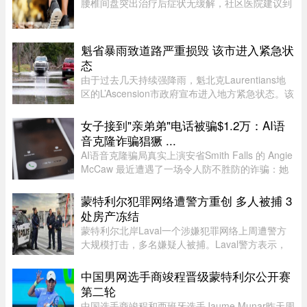
腰椎间盘突出治疗后症状无缓解，社区医院建议到
三甲医院血管外科进一步检查。门诊查体发现李大
爷的双侧股动脉搏动良好，但右侧腘动脉（大腿后
侧）、胫后动脉（小腿后侧 ...
魁省暴雨致道路严重损毁 该市进入紧急状
态
由于过去几天持续强降雨，魁北克Laurentians地
区的L’Ascension市政府宣布进入地方紧急状态。该
市政府在社交媒体上表示，约900名居民所在的社
区遭遇严重雨灾，多条道路受到破坏，其中一些路
女子接到"亲弟弟"电话被骗$1.2万：AI语
段甚至被冲毁或无法通行。 ...
音克隆诈骗猖獗 ...
AI语音克隆骗局真实上演安省Smith Falls 的 Angie
McCaw 最近遭遇了一场令人防不胜防的诈骗：她
接到一通自称为弟弟 Mike 的电话，对方不仅准确
叫出了她弟弟的名字，连声音都几乎一模一
蒙特利尔犯罪网络遭警方重创 多人被捕 3
样。"电话那头听起来真的就是我 ...
处房产冻结
蒙特利尔北岸Laval一个涉嫌犯罪网络上周遭警方
大规模打击，多名嫌疑人被捕。Laval警方表示，
此次行动缴获大量资产，使目标犯罪组织损失数百
万元，直接切断了其资金来源，充分展现警方瓦解
中国男网选手商竣程晋级蒙特利尔公开赛
犯罪网络的能力。警方介绍， ...
第二轮
中国选手商竣程和西班牙选手Jaume Munar昨天周