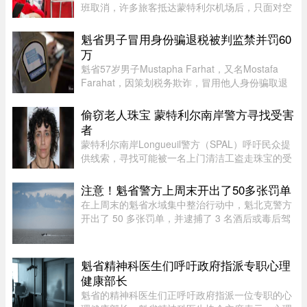
班取消，许多旅客抵达蒙特利尔机场后，只面对空
荡荡的WestJet服务柜台，不知所措。情侣首次多
米尼加之旅泡汤Sophie Côté和伴侣原计划首次前
魁省男子冒用身份骗退税被判监禁并罚60
往多米尼加共和国Samaná度 ...
万
魁省57岁男子Mustapha Farhat，又名Mostafa
Farahat，因策划税务欺诈，冒用他人身份骗取退
税和税收抵免，被判处30个月监禁，并处以总额61
万元罚款。
偷窃老人珠宝 蒙特利尔南岸警方寻找受害
者
蒙特利尔南岸Longueuil警方（SPAL）呼吁民众提
供线索，寻找可能被一名上门清洁工盗走珠宝的受
害者。警方表示，嫌疑人涉嫌主要针对老年居民下
手。48岁的Longueuil居民Mélanie Tanguay上周
注意！魁省警方上周末开出了50多张罚单
四出庭，被控涉及Saint-Brun ...
在上周末的魁省水域集中整治行动中，魁北克警方
开出了 50 多张罚单，并逮捕了 3 名酒后或毒后驾
驶船只的嫌疑人。作为一项统筹协调的航海安全专
项行动的一部分，包括蒙特利尔警方（SPVM）在
内的多支魁省警力在 8 月 1 ...
魁省精神科医生们呼吁政府指派专职心理
健康部长
魁省的精神科医生们正呼吁政府指派一位专职的心