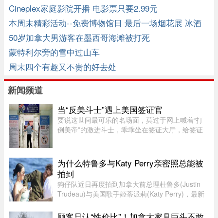
钱
Cineplex家庭影院开播 电影票只要2.99元
本周末精彩活动--免费博物馆日 最后一场烟花展 冰酒
店
50岁加拿大男游客在墨西哥海滩被打死
蒙特利尔旁的雪中过山车
周末四个有趣又不贵的好去处
新闻频道
当“反美斗士”遇上美国签证官
要说这世间最可乐的名场面，莫过于网上喊着“打
倒美帝”的激进斗士，乖乖坐在签证大厅，给签证
官赔笑脸递材料。老刘最近发现，简中网上的反美
画风肉眼可见变得柔和了。往日屡见不鲜的极端反
美狠话少了许多，火药味也 ...
为什么特鲁多与Katy Perry亲密照总能被
拍到
狗仔队近日再度拍到加拿大前总理杜鲁多(Justin
Trudeau)与美国歌手姬蒂派莉(Katy Perry)，最新
流出的一组照片显示，两人在法国南部海滩亲密互
动和拥吻，举止形影不离，再度成为娱乐媒体焦
顾客只认“性价比”！加拿大家具巨头不敢