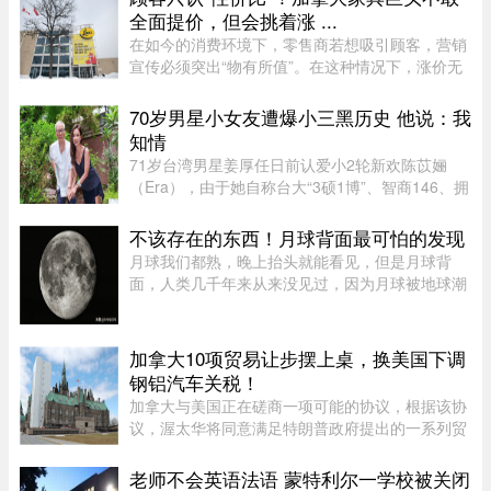
点，也成功吸引美国参议员的 ...
全面提价，但会挑着涨 ...
在如今的消费环境下，零售商若想吸引顾客，营销
宣传必须突出“物有所值”。在这种情况下，涨价无
疑会削弱企业的竞争力。不过，随着燃油价格上涨
持续挤压利润空间，Leon’s Furniture Ltd.（LNF-
70岁男星小女友遭爆小三黑历史 他说：我
T）的管理层表示，公 ...
知情
71岁台湾男星姜厚任日前认爱小2轮新欢陈苡㛤
（Era），由于她自称台大“3硕1博”、智商146、拥
5家公司，曾在美国高科技产业工作18年，且具通
灵异能，3岁就认出姜厚任，时隔39年“重逢”，彼
不该存在的东西！月球背面最可怕的发现
此有七世情缘，离奇的相恋 ...
月球我们都熟，晚上抬头就能看见，但是月球背
面，人类几千年来从来没见过，因为月球被地球潮
汐锁定了，永远只有一面对着地球。背面只是从地
球视角无法观测，并非永久藏在黑暗里，月背和正
面一样拥有14天一轮的完整白 ...
加拿大10项贸易让步摆上桌，换美国下调
钢铝汽车关税！
加拿大与美国正在磋商一项可能的协议，根据该协
议，渥太华将同意满足特朗普政府提出的一系列贸
易要求，以换取部分行业关税减免。随着美方威胁
新一轮关税的日期临近，双方谈判日益紧张。《环
老师不会英语法语 蒙特利尔一学校被关闭