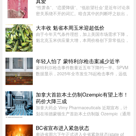
真爱
“性萧条”、“恋爱降级”、“低欲望社会”是近年讨论亲
密关系绕不开的词汇。暗含其中的判断呼之欲出，
当下的年轻人，正在对亲密关系失去兴趣。香港大
学教授吴存存，却对这一普遍的直觉保持怀疑。她
大丰收 魁省本周玉米迎超低价
认为，欲望绝不会 ...
由于今年天气条件理想，加上美国市场需求下降，
魁北克玉米供应量大增，本周价格创下异常低位，
让期待已久的消费者大饱口福。位于Montérégie地
区Saint-Paul-d’Abbotsford的Jardins Damaco负责
人David Côté表示， ...
年轻人怕了 蒙特利尔枪击案减少近半
蒙特利尔枪击事件数量近五年下降约一半。SPVM
数据显示，2025年全市发生76起枪击事件，远低
于2021年暴力枪案高峰期的145起。专家认为，社
会恢复稳定、警方打击帮派行动，以及青少年意识
到持枪犯罪可能面临严厉刑罚， ...
加拿大首款本土仿制Ozempic有望上市！
药价大降三成
加拿大药企 Vimy Pharmaceuticals 近期宣布，计
划在埃德蒙顿生产首款本土仿制版 Ozempic（通用
名 semaglutide）。Ozempic 是近年来加拿大最畅
销的处方药之一，广泛用于糖尿病治疗和减重，原
BC省宣布进入紧急状态
厂药价高昂，令不少患者负 ...
卑诗省周六下午正式进入全省紧急状态(state of