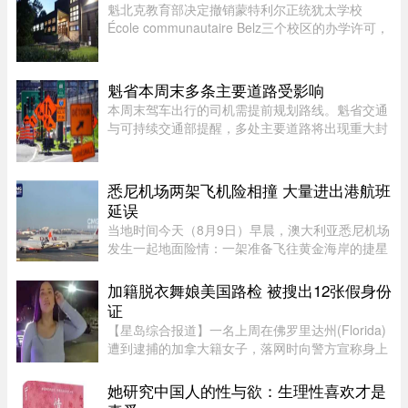
球邮报》据三位知情业内人 ...
魁北克教育部决定撤销蒙特利尔正统犹太学校
École communautaire Belz三个校区的办学许可，
原因包括教师资质不足、未完全遵守魁省课程要
求，以及校舍安全问题。根据TVA Nouvelles通过
魁北克行政法庭获得的文件，学校 ...
魁省本周末多条主要道路受影响
本周末驾车出行的司机需提前规划路线。魁省交通
与可持续交通部提醒，多处主要道路将出现重大封
闭或交通限制，其中包括Boucherville 20号高速
（Jean-Lesage）部分路段全封闭，预计将造成拥
堵。20号高速（Boucherville ...
悉尼机场两架飞机险相撞 大量进出港航班
延误
当地时间今天（8月9日）早晨，澳大利亚悉尼机场
发生一起地面险情：一架准备飞往黄金海岸的捷星
航空客机，在滑行过程中与一架正在牵引移动的卡
塔尔航空客机险些发生碰撞，两机一度相距仅数
加籍脱衣舞娘美国路检 被搜出12张假身份
米。捷星客机飞行员发现情况 ...
证
【星岛综合报道】一名上周在佛罗里达州(Florida)
遭到逮捕的加拿大籍女子，落网时向警方宣称身上
没有携带任何身份证件，此话虽然不假，但她隐瞒
了更惊人的内幕，据称警方其后在她后车箱里发现
她研究中国人的性与欲：生理性喜欢才是
的12张假身份证。据《国 ...