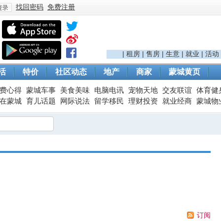
找回密码
免费注册
登
|
租房
|
售房
|
生意
|
就业
|
活动
活
特价
社区动态
地产
商家
蒙城黄页
费心得
蒙城车事
美食美味
电脑电讯
宠物天地
交友联谊
体育健
在蒙城
育儿话题
网际说法
留学移民
理财投资
就业经商
蒙城物
录
订阅