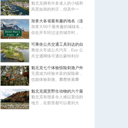
魁北克拥有许多迷人的小镇和
风景如画的村庄，但其中一
加拿大各省最有趣的地名（连
加拿大50个最有趣的城镇名，
你在开车经过这些城市时，
可乘坐公共交通工具到达的自
乘坐火车或公共汽车，Exo 公
共交通网络可通往蒙特利尔
魁北克七个体验惊险刺激户外
无需成为经验丰富的探险家，
也能体验刺激。攀爬铁索攀
魁北克观赏野生动物的六个最
魁北克有很多令人难以置信的
地方，在那里都可以看到大