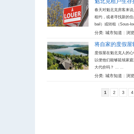
魁北克租户生存
春天对魁北克房客来说
租约，或者寻找新的住处
bail）或转租（Sous-loc
分类:
城市知道
|
浏览:
将自家的度假屋
度假屋在魁北克人的心
以便他们能够延续家庭
大代价吗？ ... ...
分类:
城市知道
|
浏览:
1
2
3
4