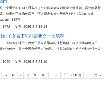
指南
是一个重要的时期：通常在这个时候会会收到租金上涨通知，需要签署新
。如果您正在物色房产，还必须准备好进行租约转让（Cession de
ation）！以下 ...
 1472
|
发布: 2026-5-7 16:14
转到子女名下可能需要交一大笔税
中占有特殊的地位，因为它是家庭聚会的理想场所。将度假屋留给孩子，
聚会的传统，是一个再自然不过的想法。但您知道这个想法会让您付出多
 1040
|
发布: 2026-5-5 21:10
5
6
7
8
9
10
... 58
/ 58 页
下一页