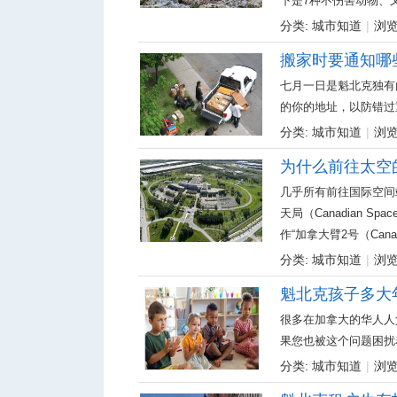
下是7种不伤害动物、又能
分类:
城市知道
|
浏览:
搬家时要通知哪
人
七月一日是魁北克独有
的你的地址，以防错过重
分类:
城市知道
|
浏览:
为什么前往太空
几乎所有前往国际空间站
天局（Canadian Spa
作“加拿大臂2号（Canada
网
分类:
城市知道
|
浏览:
魁北克孩子多大
很多在加拿大的华人人
果您也被这个问题困扰着，
分类:
城市知道
|
浏览: