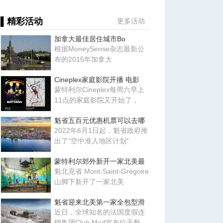
▌精彩活动
更多活动
加拿大最佳居住城市Bo
根据MoneySense杂志最新公
布的2015年加拿大
Cineplex家庭影院开播 电影
蒙特利尔Cineplex每周六早上
11点的家庭影院又开始了，
魁省五百元优惠机票可以去哪
2022年6月1日起，魁省政府推
出了“空中准入地区计划”
蒙特利尔郊外新开一家北美最
魁北克省 Mont-Saint-Grégoire
山脚下新开了一家北美
魁省迎来北美第一家全包型滑
近日，全球知名的法国度假连
锁集团Club Med宣布位于魁