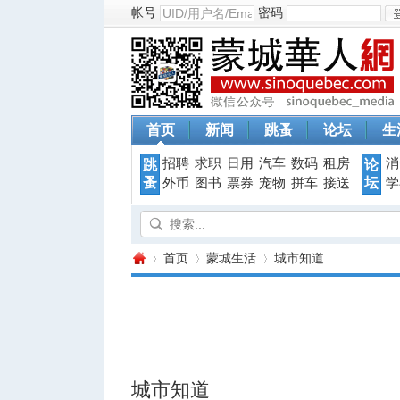
帐号
密码
首页
新闻
跳蚤
论坛
生
招聘
求职
日用
汽车
数码
租房
消
跳
论
蚤
坛
外币
图书
票券
宠物
拼车
接送
学
首页
蒙城生活
城市知道
蒙
›
›
›
城市知道