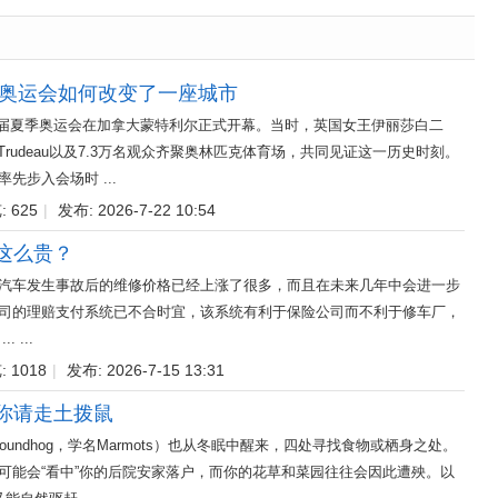
尔奥运会如何改变了一座城市
第21届夏季奥运会在加拿大蒙特利尔正式开幕。当时，英国女王伊丽莎白二
e Trudeau以及7.3万名观众齐聚奥林匹克体育场，共同见证这一历史时刻。
先步入会场时 ...
 625
|
发布: 2026-7-22 10:54
这么贵？
汽车发生事故后的维修价格已经上涨了很多，而且在未来几年中会进一步
司的理赔支付系统已不合时宜，该系统有利于保险公司而不利于修车厂，
 ...
 1018
|
发布: 2026-7-15 13:31
你请走土拨鼠
oundhog，学名Marmots）也从冬眠中醒来，四处寻找食物或栖身之处。
可能会“看中”你的后院安家落户，而你的花草和菜园往往会因此遭殃。以