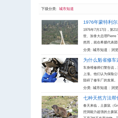
下级分类:
城市知道
1976年蒙特利
1976年7月17日，
城
世、加拿大总理Pierr
然而，就在希腊代表团率
分类:
城市知道
|
浏览:
为什么魁省修车
车身维修师们警告说，
上涨。他们认为保险公
阻碍了修车厂的发展。 ...
华
分类:
城市知道
|
浏览:
七种天然方法帮
春天来临，土拨鼠（Gr
挖洞能力超强的土拨鼠