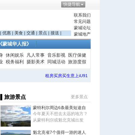
快捷导航
联系我们
常见问题
蒙城论坛
|
优惠
|
美食
|
交通
|
景点
|
接送
|
蒙城地产
《蒙城华人报》
身
休闲娱乐
凡人常事
音乐影视
医疗保健
业
税务福利
摄影美术
同城活动
旅游度假
租房买房买生意上iU91
▌旅游景点
更多景点
蒙特利尔周边6条最美短途自
今年夏天不想去太远的地方？
从蒙特利尔或魁北克城出发
魁北克省7个值得一游的迷人