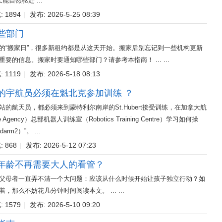
自然驱赶 ...
 1894
|
发布: 2026-5-25 08:39
些部门
的“搬家日”，很多新租约都是从这天开始。搬家后别忘记到一些机构更新
要的信息。搬家时要通知哪些部门？请参考本指南！ ... ...
 1119
|
发布: 2026-5-18 08:13
的宇航员必须在魁北克参加训练 ？
的航天员，都必须来到蒙特利尔南岸的St.Hubert接受训练，在加拿大航
ce Agency）总部机器人训练室（Robotics Training Centre）学习如何操
rm2）”。 ...
 868
|
发布: 2026-5-12 07:23
年龄不再需要大人的看管？
父母者一直弄不清一个大问题：应该从什么时候开始让孩子独立行动？如
那么不妨花几分钟时间阅读本文。 ... ...
 1579
|
发布: 2026-5-10 09:20