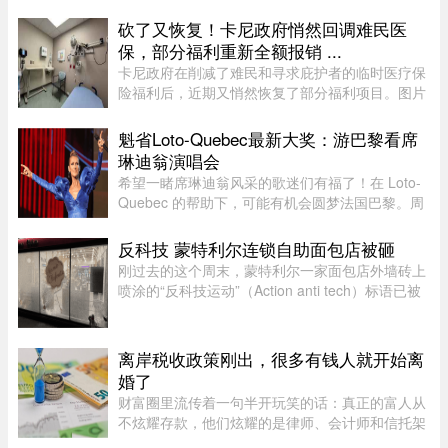
这位网友兴冲冲地买了一箱心爱的巧克力零食，结
果回家一开箱，血压直接飙升——里面的零食居然
砍了又恢复！卡尼政府悄然回调难民医
凭空消失了近三分之一！图片来 ...
保，部分福利重新全额报销 ...
卡尼政府在削减了难民和寻求庇护者的临时医疗保
险福利后，近期又悄然恢复了部分福利项目。图片
来源：51.CA 资料图片今年早些时候，渥太华按照
预算承诺削减资金，调整了为已安置的难民和等待
魁省Loto-Quebec最新大奖：游巴黎看席
获得省或地区医保的庇护申 ...
琳迪翁演唱会
希望一睹席琳迪翁风采的歌迷们有福了！在 Loto-
Quebec 的帮助下，可能有机会圆梦法国巴黎。周
一，Loto-Quebec 推出了“Diva in Paris
Experience”抽奖活动，将抽出两位幸运歌迷（每
反科技 蒙特利尔连锁自助面包店被砸
人可携一名同伴），邀他们亲临现 ...
刚过去的这个周末，蒙特利尔一家面包店外墙砖上
喷涂的“反科技运动”（Action anti tech）标语已被
抹得只剩隐约轮廓。就在上周三深夜，这家店的沿
街玻璃窗被人砸得粉碎。这是 Mamie Clafoutis 连
锁面包店位于 Saint- ...
离岸税收政策刚出，很多有钱人就开始离
婚了
财富圈里流传着一句半开玩笑的话：真正的富人从
不炫耀存款，他们炫耀的是律师、会计师和信托架
构师的电话号码。这三个号码平时藏在通讯录最深