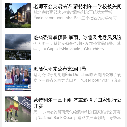
处，轻易不拨。可最近这段日子，笔者听说一个奇
老师不会英语法语 蒙特利尔一学校被关闭
怪的现象——好些身家不菲 ...
魁北克教育部决定撤销蒙特利尔正统犹太学校
École communautaire Belz三个校区的办学许可，
原因包括教师资质不足、未完全遵守魁省课程要
求，以及校舍安全问题。根据TVA Nouvelles通过
魁北克行政法庭获得的文件，学校 ...
魁省强雷暴预警 暴雨、冰雹及龙卷风风险
今天周一，魁北克省多个地区发布强雷暴预警。其
中，La Capitale-Nationale、Chaudière-
Appalaches、Estrie、Mauricie以及Montérégie地
区受影响最大。加拿大环境部在天气预警中提
醒：“今天下午至今晚，天气条件有 ...
魁省保守党公布竞选口号
魁北克保守党党魁Éric Duhaime昨天周四公布了该
党下一届省选的竞选口号：“Oser pour vrai”（真正
敢于突破）。Duhaime在魁省议会大楼前举行记者
会时表示，之所以选择“敢于突破”，是因为魁北克
未来联盟（CAQ）、 ...
蒙特利尔一直下雨 严重影响了国家银行公
开赛
周一，持续的阴雨天气给蒙特利尔国家银行公开赛
（National Bank Open）造成了严重影响，导致本
已严重积压的男子单打赛程陷入更大混乱。当地时