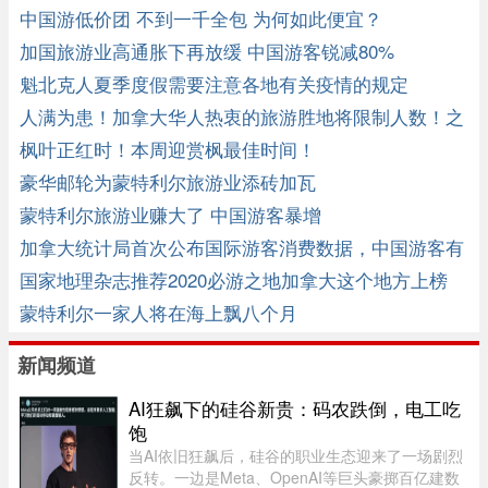
中国游低价团 不到一千全包 为何如此便宜？
加国旅游业高通胀下再放缓 中国游客锐减80%
魁北克人夏季度假需要注意各地有关疫情的规定
人满为患！加拿大华人热衷的旅游胜地将限制人数！之
后想去更难了 ...
枫叶正红时！本周迎赏枫最佳时间！
豪华邮轮为蒙特利尔旅游业添砖加瓦
蒙特利尔旅游业赚大了 中国游客暴增
加拿大统计局首次公布国际游客消费数据，中国游客有
啥特点 ...
国家地理杂志推荐2020必游之地加拿大这个地方上榜
蒙特利尔一家人将在海上飘八个月
新闻频道
AI狂飙下的硅谷新贵：码农跌倒，电工吃
饱
当AI依旧狂飙后，硅谷的职业生态迎来了一场剧烈
反转。一边是Meta、OpenAI等巨头豪掷百亿建数