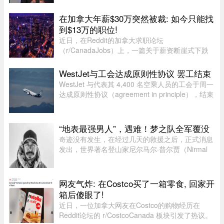
据中心，开出百万年薪疯抢电工，甚至自办技校批
量培养技工；一边是大厂白领接连发起抗议，担忧
在加拿大年薪$30万突然被裁: 如今只能找
AI迭代吞噬自身岗位。曾经站 ...
到$13万的职位!
近日，在Reddit的加拿大求职论坛
（r/CanadaJobs）上，一篇关于薪资断崖式下跌
的帖子引发了广泛关注和热烈讨论。发帖人
（OP）表示，自己刚被裁员，此前的年薪高达30
WestJet与工会达成原则性协议 罢工结束
万加元，但如今重返求职市场时却无奈地发现，同
WestJet 与代表其 4,400 名空乘人员的工会于周一
类岗 ...
达成原则性协议（agreement in principle），结束
了自周日开始的罢工。
“地表最强男人”，遇难！梦之队全军覆没
奇迹没有发生，在经过几天的救援之后，正式消息
发出，世界著名登山家尼尔马尔·普尔贾（Nirmal
Purja）率领的10人国际登山队在巴基斯坦布洛阿
特峰（Broad Peak）遭遇雪崩，队员全部遇难。8
月2日，巴基斯坦阿尔卑斯俱 ...
网友气炸: 在Costco买了一箱零食, 回家开
箱后傻眼了!
近日，一位加拿大网友在Costco的购物经历在
Reddit论坛的 r/CostcoCanada 板块引发了热议。