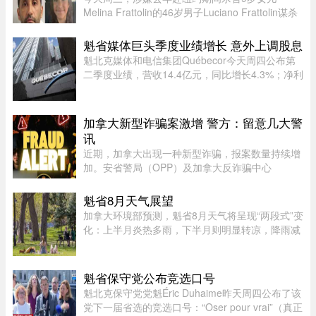
Melina Frattolin的46岁男子Luciano Frattolin谋杀
案继续审理。Melina生前居住在蒙特利尔。
Luciano Frattolin被控二级谋杀及藏匿尸体，两项
魁省媒体巨头季度业绩增长 意外上调股息
罪名均不认罪，自2025年7月被捕以 ...
魁北克媒体和电信集团Québecor今天周四公布第
二季度业绩，营收14.4亿元，同比增长4.3%；净利
润2.709亿元，同比增长24.4%。其中，电信业务
（Vidéotron、Freedom Mobile和Fizz）收入增长
4%至12.3亿元，过去一年新增2 ...
加拿大新型诈骗案激增 警方：留意几大警
讯
近期，加拿大出现一种新型诈骗，报案数量持续增
加。安省警局（OPP）及加拿大反诈骗中心
（Canadian Anti-Fraud Centre）等多个执法及政
府机构，已针对这类手法日益复杂的骗局发出警
魁省8月天气展望
告。加拿大四大电信公司——罗渣士 ...
加拿大环境部预测，魁省8月天气将呈现“两段式”变
化：上半月炎热多雨，下半月则明显转凉，降雨减
少。8月初，魁省多个地区已迎来较多降雨。未来
第一周，中部和东部地区气温预计将高于正常水
平，而南部地区气温则略低 ...
魁省保守党公布竞选口号
魁北克保守党党魁Éric Duhaime昨天周四公布了该
党下一届省选的竞选口号：“Oser pour vrai”（真正