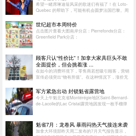
希望一睹席琳迪翁风采的歌迷们有福了！在 Loto-
Quebec 的帮助下，可能有机会圆梦法国巴黎。周
一，Loto-Quebec 推出了“Diva in Paris
Experience”抽奖活动，将抽出两位幸运歌迷（每
世纪超市本周特价
人可携一名同伴），邀他们亲临现 ...
点击图片查看大图南岸分店：Pierrefonds分店：
Greenfield Park分店：
顾客只认“性价比”！加拿大家具巨头不敢
全面提价，但会挑着涨 ...
在如今的消费环境下，零售商若想吸引顾客，营销
宣传必须突出“物有所值”。在这种情况下，涨价无
疑会削弱企业的竞争力。不过，随着燃油价格上涨
持续挤压利润空间，Leon’s Furniture Ltd.（LNF-
军方紧急出动 封锁魁省露营地
T）的管理层表示，公 ...
今天上午魁北克省Montérégie地区Saint-Bernard-
de-Lacolle的Lac Cristal露营地因发现一枚手榴弹
而发布炸弹警报。魁省省警（SQ）发言人Louis-
Philippe Ruel表示，这枚手榴弹看起来已经有多年
历史，目前对露营者没有 ...
魁省7月：龙卷风 暴雨闷热天气接连来袭
加拿大环境部昨天周二发布的7月天气报告显示，