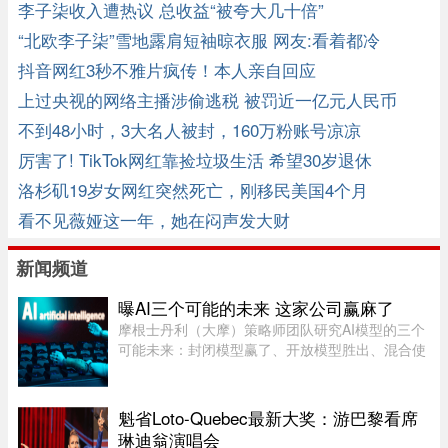
再来了 ...
李子柒收入遭热议 总收益“被夸大几十倍”
“北欧李子柒”雪地露肩短袖晾衣服 网友:看着都冷
抖音网红3秒不雅片疯传！本人亲自回应
上过央视的网络主播涉偷逃税 被罚近一亿元人民币
不到48小时，3大名人被封，160万粉账号凉凉
厉害了! TikTok网红靠捡垃圾生活 希望30岁退休
洛杉矶19岁女网红突然死亡，刚移民美国4个月
看不见薇娅这一年，她在闷声发大财
新闻频道
曝AI三个可能的未来 这家公司赢麻了
摩根士丹利（大摩）策略师团队研究AI模型的三个
可能未来：封闭模型赢了、开放模型胜出、混合使
用。而有一家公司，不管未来是这三种情境的哪一
种，都不会输，就是辉达（Nvidia）。大摩本周发
布的分析研究，指出AI市场 ...
魁省Loto-Quebec最新大奖：游巴黎看席
琳迪翁演唱会