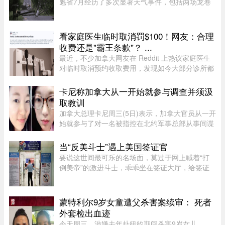
魁省7月经历了多次显著天气事件，包括两场龙卷
风、强雷暴、高温闷热天气及局部暴雨。7月21日
晚，源自安大略省的两场龙卷风先后进入魁省，分
别袭击了Laurentides地区的Ha ...
看家庭医生临时取消罚$100！网友：合理
收费还是"霸王条款"？ ...
最近，不少加拿大网友在 Reddit 上热议家庭医生
对临时取消预约收取费用，发现如今大部分诊所都
设有“24小时内取消预约须交费”的规定，金额多在
$60至$100之间。多名网友表示，这类收费政策其
卡尼称加拿大从一开始就参与调查并须汲
实已经实行十年以上，$60 ...
取教训
加拿大总理卡尼周三(5日)表示，加拿大官员从一开
始就参与了对一名被指控在北约军事总部从事间谍
活动的实习生的调查。据加拿大广播公司(CBC)报
道，卡尼表示加拿大应该从这类事件中汲取教训，
当“反美斗士”遇上美国签证官
但并未明确表示加拿大正在 ...
要说这世间最可乐的名场面，莫过于网上喊着“打
倒美帝”的激进斗士，乖乖坐在签证大厅，给签证
官赔笑脸递材料。老刘最近发现，简中网上的反美
画风肉眼可见变得柔和了。往日屡见不鲜的极端反
美狠话少了许多，火药味也 ...
蒙特利尔9岁女童遭父杀害案续审： 死者
外套检出血迹
今天周三，涉嫌去年赴纽约期间杀害9岁女儿