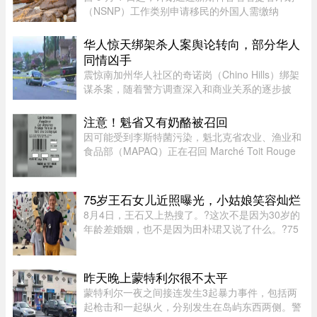
（NSNP）工作类别申请移民的外国人需缴纳
$1,000 申请费。省政府还将对其创业类别收取
$2,000 的申请费，同样从 9 月 1 日起实施。新斯
华人惊天绑架杀人案舆论转向，部分华人
科舍省政府于 2026 年 8 月 6 日 ...
同情凶手
震惊南加州华人社区的奇诺岗（Chino Hills）绑架
谋杀案，随着警方调查深入和商业关系的逐步披
露，再加上熟悉彼此的华人“小道消息”，在华人圈
中的舆论风向开始出现微妙变化。部分华人社区成
注意！魁省又有奶酪被召回
员开始对已遭警方击毙的 ...
因可能受到李斯特菌污染，魁北克省农业、渔业和
食品部（MAPAQ）正在召回 Marché Toit Rouge
Inc.（地址：Repentigny 地区 160 Brien Blvd.）售
出的“Les Grondines”奶酪。受影响的产品为 2026
年 7 月 6 日至 16 ...
75岁王石女儿近照曝光，小姑娘笑容灿烂
8月4日，王石又上热搜了。?这次不是因为30岁的
年龄差婚姻，也不是因为田朴珺又说了什么。?75
岁的老人推到了风口浪尖。?照片里，6岁的小姑娘
笑得眼睛弯弯，和王石一个模子刻出来的。 父女俩
都穿着攀岩装备，在岩壁上 ...
昨天晚上蒙特利尔很不太平
蒙特利尔一夜之间接连发生3起暴力事件，包括两
起枪击和一起纵火，分别发生在岛屿东西两侧。警