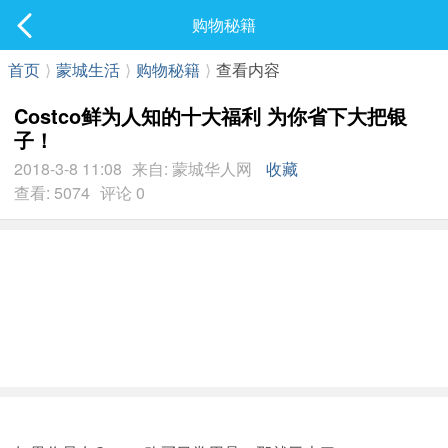
社区
购物秘籍
最新发表
首页
⟩
蒙城生活
⟩
购物秘籍
⟩
查看内容
Costco鲜为人知的十大福利 为你省下大把银
子！
2018-3-8 11:08
来自: 蒙城华人网
收藏
查看: 5074
评论 0