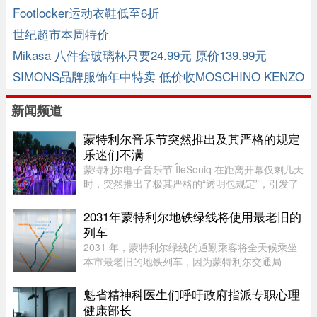
Footlocker运动衣鞋低至6折
世纪超市本周特价
Mikasa 八件套玻璃杯只要24.99元 原价139.99元
SIMONS品牌服饰年中特卖 低价收MOSCHINO KENZO
新闻频道
蒙特利尔音乐节突然推出及其严格的规定
乐迷们不满
蒙特利尔电子音乐节 ÎleSoniq 在距离开幕仅剩几天
时，突然推出了极其严格的“透明包规定”，引发了
乐迷们的强烈不满。“我本来有好几个去音乐节专
门用的腰包，结果在 ÎleSoniq 开幕前几天还得折腾
2031年蒙特利尔地铁绿线将使用最老旧的
着重新买一个，太 ...
列车
2031 年，蒙特利尔绿线的通勤乘客将全天候乘坐
本市最老旧的地铁列车，因为蒙特利尔交通局
（STM）准备在该网络的两条线路之间对调列车。
六年后，当蓝线延长线通车时，STM 将把现代化
魁省精神科医生们呼吁政府指派专职心理
的 Azur 列车从绿线调往蓝线。作为 ...
健康部长