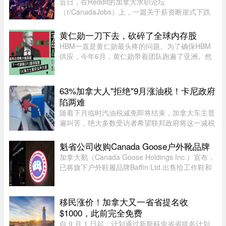
近日，在Reddit的加拿大求职论坛
（r/CanadaJobs）上，一篇关于薪资断崖式下跌
的帖子引发了广泛关注和热烈讨论。发帖人
（OP）表示，自己刚被裁员，此前的年薪高达30
黄仁勋一刀下去，砍碎了全球内存股
万加元，但如今重返求职市场时却无奈地发现，同
HBM一直是黄仁勋最头疼的问题。为了确保HBM
类岗 ...
供应，今年6月，黄仁勋带着团队跑遍了亚洲。然
而黄仁勋的态度突然发生了改变，在8月7号，黄仁
勋大手一挥，英伟达大幅削减下一代旗舰GPU
Rubin Ultra的显存配置。根据爆料， ...
63%加拿大人"拒绝"9月涨油税！卡尼政府
陷两难
随着下月临时汽油税减免即将结束，加拿大车主普
遍叫苦，绝大多数受访者希望联邦政府将这一减税
政策永久化。由加拿大纳税人联盟委托 Leger 民调
公司进行的最新调查显示，63% 的加拿大人希望总
魁省公司收购Canada Goose户外靴品牌
理卡尼（Mark Carney）将 ...
加拿大鹅（Canada Goose Holdings Inc.）宣布，
已将旗下户外鞋履品牌Baffin Ltd.出售给工作鞋和
军用鞋制造商L.P. Royer Inc.。加拿大鹅没有透露
此次交易的金额和具体条款，但表示，出售Baffin
旨在简化运营模式，将更 ...
移民涨价！加拿大又一省省提名收
$1000，此前完全免费
自 9 月 1 日起，计划通过新斯科舍省省提名计划