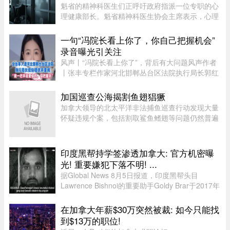
魁省的精神科医生们正呼吁政府指派一位专职的心
理健康部长。魁省精神科医生协会主席表示，心理
健康部长有助于统筹协调政府各部门的行动，并确
保心理健康问题在选举周期之后依然能被列为优先
一句“冯院长看上你了，你自己把握机会”
事项。在蒙特利尔无家可归 ...
录音曝光引关注
风声丨“冯院长看上你了”，背后有大问题风声作者
丨张丰专栏作家河北邯郸丛台区法院执行局长郭红
波给执行案件当事人武女士打电话，声称“我缺
钱，给我送点钱”，“你长得漂亮……冯院长看上你
加国巡查公海揭割鱼翅猖獗
了，我可以从中促成，你 ...
加拿大领导的北太平洋非法捕鱼巡查行动发现大量
怀疑违规个案，包括割取鲨鱼鳍翅等问题仍然普遍
存在。加拿大渔业及海洋部周四（6日）公布，执
法人员近期在公海登船搜查30艘渔船，共发现52宗
可能违规个案；去年则在检 ...
印度黑帮持学签渗透加拿大: 官方机密曝
光! 重要嫌犯下落不明! ...
据Global News 8月5日报道，印度黑帮头目
Lawrence Bishnoi的重要助手Goldy Brar于2017年
来到加拿大，表面上是前往BC省Kamloops的
Thompson Rivers University就读。但记录显示，
在加拿大年薪$30万突然被裁: 如今只能找
目前“无法确认”他是否真的上过课。实 ...
到$13万的职位!