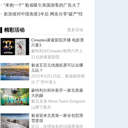
要去佛罗里达和巴哈马 ...
“来抱一个” 魁省吸引美国游客的广告火了
新加坡对中国免签1年后 网友分享“破产”经
历
▌精彩活动
更多活动
Cineplex家庭影院开播 电影票
只要3
蒙特利尔Cineplex每周六早上
11点的家庭影院
魁省五百元优惠机票可以去哪
儿玩？
2022年6月1日起，魁省政府推
出了“空中准入
蒙特利尔郊外新开一家北美最
大的蹦
魁北克省 Mont-Saint-Grégoire
山脚下新开
魁省迎来北美第一家全包型滑
雪度假
近日，全球知名的法国度假连