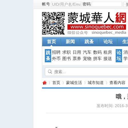
帐号
密码
首页
新闻
跳蚤
论坛
生
招聘
求职
日用
汽车
数码
租房
消
跳
论
蚤
坛
外币
图书
票券
宠物
拼车
接送
学
首页
蒙城生活
城市知道
查看内容
哦，
发布时间: 2016-3-
蒙
›
›
›
›