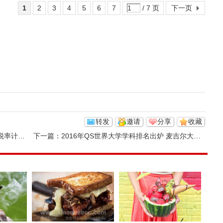
1
2
3
4
5
6
7
/ 7 页
下一页
转发
邀请
分享
收藏
算托儿费
下一篇：
2016年QS世界大学学科排名出炉 麦吉尔大学哪些专业比较NB？