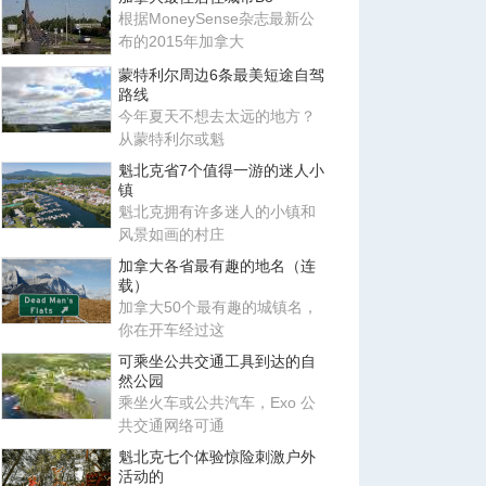
根据MoneySense杂志最新公
布的2015年加拿大
蒙特利尔周边6条最美短途自驾
路线
今年夏天不想去太远的地方？
从蒙特利尔或魁
魁北克省7个值得一游的迷人小
镇
魁北克拥有许多迷人的小镇和
风景如画的村庄
加拿大各省最有趣的地名（连
载）
加拿大50个最有趣的城镇名，
你在开车经过这
可乘坐公共交通工具到达的自
然公园
乘坐火车或公共汽车，Exo 公
共交通网络可通
魁北克七个体验惊险刺激户外
活动的