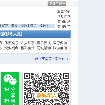
快捷导航
联系我们
常见问题
蒙城论坛
|
优惠
|
美食
|
交通
|
景点
|
接送
|
蒙城地产
《蒙城华人报》
身
休闲娱乐
凡人常事
音乐影视
医疗保健
业
税务福利
摄影美术
同城活动
旅游度假
租房买房买生意上iU91