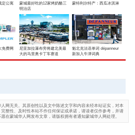
裁定公寓
蒙城最好吃的12家烤奶酪三
蒙特利尔特产：西瓜冰淇淋
明治店
大免费网
尼亚加拉瀑布旁将建北美最
魁北克法语单词 dépanneur
大的马里奥卡丁车赛道
新加入牛津词典
华人网无关。其原创性以及文中陈述文字和内容未经本站证实，对本
、完整性、及时性本站不作任何保证或承诺，请读者仅作参考，并请
不愿在蒙城华人网发布文章，请版权拥有者通知蒙城华人网处理。