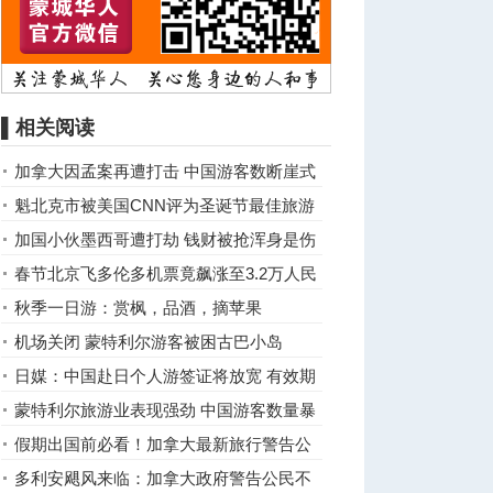
▌相关阅读
加拿大因孟案再遭打击 中国游客数断崖式
下跌！
魁北克市被美国CNN评为圣诞节最佳旅游
城市之一
加国小伙墨西哥遭打劫 钱财被抢浑身是伤
春节北京飞多伦多机票竟飙涨至3.2万人民
币
秋季一日游：赏枫，品酒，摘苹果
机场关闭 蒙特利尔游客被困古巴小岛
日媒：中国赴日个人游签证将放宽 有效期
可达5年
蒙特利尔旅游业表现强劲 中国游客数量暴
增104.7％
假期出国前必看！加拿大最新旅行警告公
布：这些国家劝你"别去" ...
多利安飓风来临：加拿大政府警告公民不