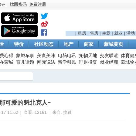
找回密码
免费注册
登
|
租房
|
售房
|
生意
|
就业
|
活动
活
特价
社区动态
地产
商家
蒙城黄页
费心得
蒙城车事
美食美味
电脑电讯
宠物天地
交友联谊
体育健
在蒙城
育儿话题
网际说法
留学移民
理财投资
就业经商
蒙城物
录
那可爱的魁北克人~
17 11:52
|
查看:
12161
|
来自: 搜狐