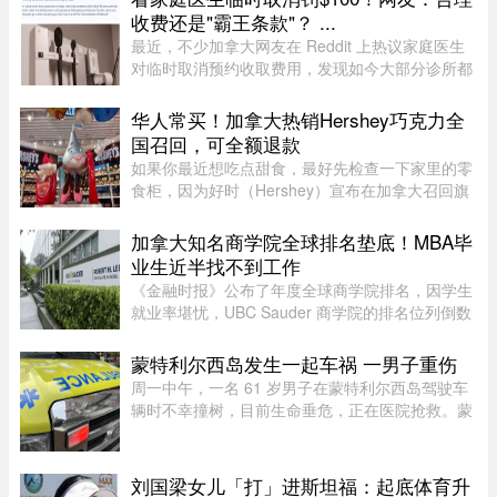
明确，资格标准过于宽泛”。SEPP 是 ...
收费还是"霸王条款"？ ...
最近，不少加拿大网友在 Reddit 上热议家庭医生
对临时取消预约收取费用，发现如今大部分诊所都
设有“24小时内取消预约须交费”的规定，金额多在
$60至$100之间。多名网友表示，这类收费政策其
华人常买！加拿大热销Hershey巧克力全
实已经实行十年以上，$60 ...
国召回，可全额退款
如果你最近想吃点甜食，最好先检查一下家里的零
食柜，因为好时（Hershey）宣布在加拿大召回旗
下的一款热门产品。图源：Dinda chairani /
Shutterstock.com8月1日，好时加拿大（Hershey
加拿大知名商学院全球排名垫底！MBA毕
Canada）发布公告称，公司正在 ...
业生近半找不到工作
《金融时报》公布了年度全球商学院排名，因学生
就业率堪忧，UBC Sauder 商学院的排名位列倒数
第二。一项针对近期 MBA 毕业生的调查显示，仅
有 53% 的人表示毕业三个月内找到工作。图片：
蒙特利尔西岛发生一起车祸 一男子重伤
RICHARD LAM /PNG在今年的 MB ...
周一中午，一名 61 岁男子在蒙特利尔西岛驾驶车
辆时不幸撞树，目前生命垂危，正在医院抢救。蒙
特利尔警方（SPVM）透露，中午 12 点 55 分左右
接获 911 报警，称 Pointe-Claire 区的 Sources 大
道（介于 Avro 街与 Hy ...
刘国梁女儿「打」进斯坦福：起底体育升