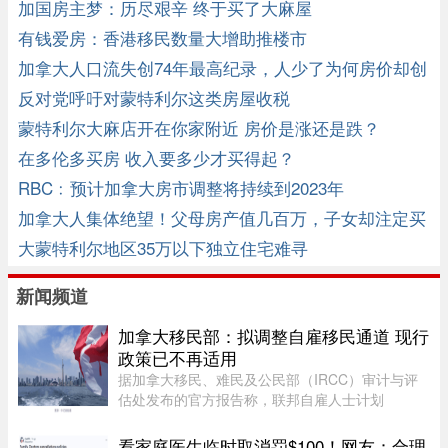
加国房主梦：历尽艰辛 终于买了大麻屋
有钱爱房：香港移民数量大增助推楼市
加拿大人口流失创74年最高纪录，人少了为何房价却创
新高？
反对党呼吁对蒙特利尔这类房屋收税
蒙特利尔大麻店开在你家附近 房价是涨还是跌？
在多伦多买房 收入要多少才买得起？
RBC﹕预计加拿大房市调整将持续到2023年
加拿大人集体绝望！父母房产值几百万，子女却注定买
不起！ ...
大蒙特利尔地区35万以下独立住宅难寻
新闻频道
加拿大移民部：拟调整自雇移民通道 现行
政策已不再适用
据加拿大移民、难民及公民部（IRCC）审计与评
估处发布的官方报告称，联邦自雇人士计划
（SEPP）一直受到严重积压、高拒签率和长时间
处理周期的困扰，主要原因是该计划“项目目标不
看家庭医生临时取消罚$100！网友：合理