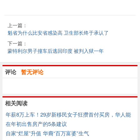
上一篇：
魁省为什么比安省感染高 卫生部长终于承认了
下一篇：
蒙特利尔男子撞车后逃回印度 被判入狱一年
评论
暂无评论
相关阅读
年薪8万上车！29岁新移民女子狂攒首付买房，华人能
复制
在年初出售房产的5条建议
自家“烂屋”升值 华裔“百万富婆”生气