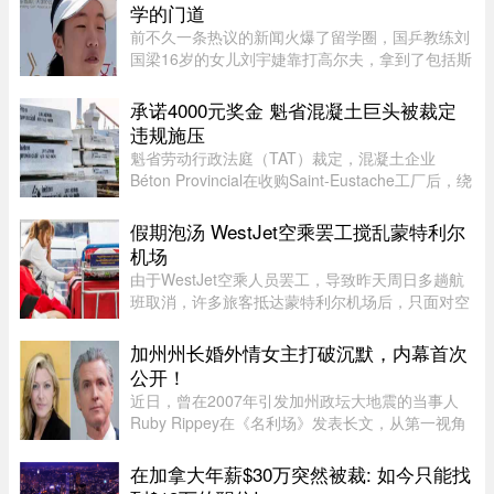
学的门道
前不久一条热议的新闻火爆了留学圈，国乒教练刘
国梁16岁的女儿刘宇婕靠打高尔夫，拿到了包括斯
坦福、UCLA、杜克等一众美国名校的录取。据
说，从6月15日那天开始，她每晚都要花上一到两
承诺4000元奖金 魁省混凝土巨头被裁定
个小时，接美国大学高尔夫校队 ...
违规施压
魁省劳动行政法庭（TAT）裁定，混凝土企业
Béton Provincial在收购Saint-Eustache工厂后，绕
过工会私下接触员工，并以“3月底前达成协议每人
可获4000元”为条件施压，干扰集体协议谈判。法
假期泡汤 WestJet空乘罢工搅乱蒙特利尔
庭指出，公司未告知员工， ...
机场
由于WestJet空乘人员罢工，导致昨天周日多趟航
班取消，许多旅客抵达蒙特利尔机场后，只面对空
荡荡的WestJet服务柜台，不知所措。情侣首次多
米尼加之旅泡汤Sophie Côté和伴侣原计划首次前
加州州长婚外情女主打破沉默，内幕首次
往多米尼加共和国Samaná度 ...
公开！
近日，曾在2007年引发加州政坛大地震的当事人
Ruby Rippey在《名利场》发表长文，从第一视角
详细还原了她与时任旧金山市长、现任加州州长
Gavin Newsom的一段婚外情。这段尘封多年的往
在加拿大年薪$30万突然被裁: 如今只能找
事再次被推向风口浪尖。Gavin New ...