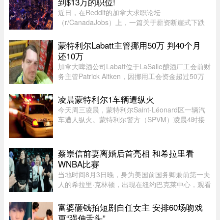
到$13万的职位!
近日，在Reddit的加拿大求职论坛
（r/CanadaJobs）上，一篇关于薪资断崖式下跌
的帖子引发了广泛关注和热烈讨论。发帖人
（OP）表示，自己刚被裁员，此前的年薪高达30
蒙特利尔Labatt主管挪用50万 判40个月
万加元，但如今重返求职市场时却无奈地发现，同
还10万
类岗 ...
加拿大啤酒公司Labatt位于LaSalle酿酒厂工会前财
务主管Patrick Aitken，因挪用工会资金超过50万
元，被蒙特利尔法院判处40个月（约3年4个月）监
禁，并被勒令向工会赔偿10万元。Aitken在Labatt
凌晨蒙特利尔1车辆遭纵火
工作15年，并于2020年担 ...
今天周三凌晨，蒙特利尔Saint-Léonard区一辆汽
车遭人纵火。蒙特利尔警方（SPVM）凌晨4时接
到911报警，称Couture Boulevard靠近Larin
Street附近发生火灾。警方发言人Caroline
Chèvrefils表示，警员抵达现场时，火 ...
蔡崇信前妻离婚后首亮相 和希拉里看
WNBA比赛
当地时间8月3日晚，身为美国前国务卿兼前第一夫
人的希拉里·克林顿，出现在纽约巴克莱中心，观看
一场WNBA的比赛，纽约自由队迎战西雅图风暴
队。主场作战的纽约自由队最终以 95-83 获胜，位
富婆砸钱拍短剧自任女主 安排60场吻戏
列总积分榜第七位，而风暴 ...
更“强伸舌头”