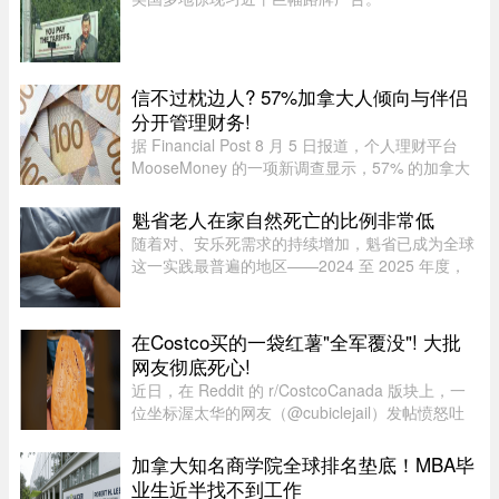
信不过枕边人? 57%加拿大人倾向与伴侣
分开管理财务!
据 Financial Post 8 月 5 日报道，个人理财平台
MooseMoney 的一项新调查显示，57% 的加拿大
人更倾向于与伴侣完全或大部分分开管理财务。该
调查于 6 月收集了 639 名加拿大成年人的反馈，
魁省老人在家自然死亡的比例非常低
发现在稳定关系中，最受欢 ...
随着对、安乐死需求的持续增加，魁省已成为全球
这一实践最普遍的地区——2024 至 2025 年度，
安乐死占到了全省死亡总人数的 7.9%。然而，一
位资深的姑息治疗医生指出，在让老人能够在家里
尊严离世这方面，魁省的表现 ...
在Costco买的一袋红薯"全军覆没"! 大批
网友彻底死心!
近日，在 Reddit 的 r/CostcoCanada 版块上，一
位坐标渥太华的网友（@cubiclejail）发帖愤怒吐
槽了自己在 Costco 购买的一袋红薯，迅速引发了
数百位加拿大网友的激烈共鸣与讨论。这原本只是
加拿大知名商学院全球排名垫底！MBA毕
一句日常的抱怨，却意外演 ...
业生近半找不到工作