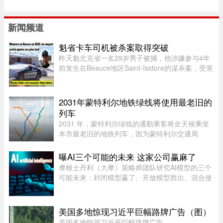
新闻频道
魁省卡车司机被杀案取得突破
昨天魁北克省一名29岁男子被捕，他涉嫌参与4年
前发生在Beauce地区Saint-Isidore的谋杀案，受害
者Nicolas Audet于2022年被杀。魁北克省警
（SQ）清晨在Saint-Bernard的住所内逮捕了嫌疑
人étienne Gourde。Gourde将在 ...
2031年蒙特利尔地铁绿线将使用最老旧的
列车
2031 年，蒙特利尔绿线的通勤乘客将全天候乘坐
本市最老旧的地铁列车，因为蒙特利尔交通局
（STM）准备在该网络的两条线路之间对调列车。
六年后，当蓝线延长线通车时，STM 将把现代化
曝AI三个可能的未来 这家公司赢麻了
的 Azur 列车从绿线调往蓝线。作为 ...
摩根士丹利（大摩）策略师团队研究AI模型的三个
可能未来：封闭模型赢了、开放模型胜出、混合使
用。而有一家公司，不管未来是这三种情境的哪一
种，都不会输，就是辉达（Nvidia）。大摩本周发
布的分析研究，指出AI市场 ...
美国多地惊现习近平巨幅路牌广告（图）
美国多地惊现习近平巨幅路牌广告。