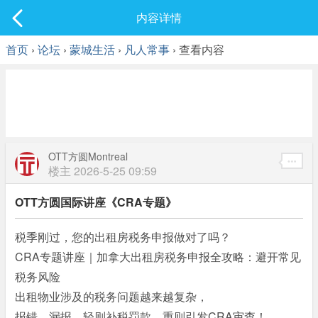
社区
内容详情
最新发表
首页
›
论坛
›
蒙城生活
›
凡人常事
› 查看内容
OTT方圆Montreal
楼主
2026-5-25 09:59
OTT方圆国际讲座《CRA专题》
税季刚过，您的出租房税务申报做对了吗？
CRA专题讲座｜加拿大出租房税务申报全攻略：避开常见
税务风险
出租物业涉及的税务问题越来越复杂，
" I+ V6 d" C O8 S
报错、漏报，轻则补税罚款，重则引发CRA审查！