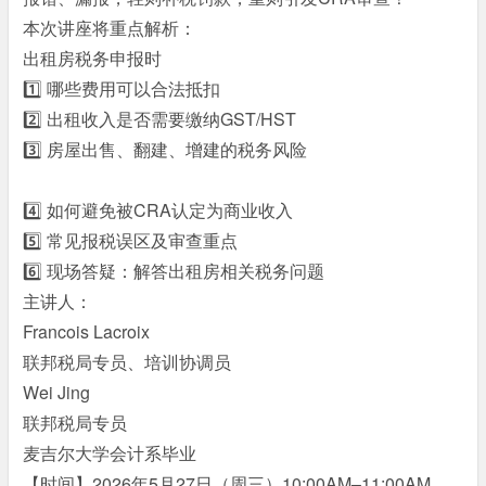
本次讲座将重点解析：
出租房税务申报时
1️⃣ 哪些费用可以合法抵扣
2️⃣ 出租收入是否需要缴纳GST/HST
3️⃣ 房屋出售、翻建、增建的税务风险
' z I8 {5 v8 @% Q#
J
4️⃣ 如何避免被CRA认定为商业收入
; a s* u% [4 |# o% n
5️⃣ 常见报税误区及审查重点
- l& l0 I) Z1 y% C/ D4 f
6️⃣ 现场答疑：解答出租房相关税务问题
主讲人：
Francois Lacroix
) {! \; Y. R1 h) J2 n
联邦税局专员、培训协调员
Wei Jing
$ m: q- T) g2 {# b, b
联邦税局专员
麦吉尔大学会计系毕业
【时间】2026年5月27日（周三）10:00AM–11:00AM