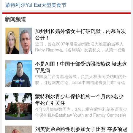
蒙特利尔Yul Eat大型美食节
新闻频道
加州州长婚外情女主打破沉默，内幕首次
公开！
近日，曾在2007年引发加州政坛大地震的当事人
Ruby Rippey在《名利场》发表长文，从第一视角
详细还原了她与时任旧金山市长、现任加州州长
Gavin Newsom的一段婚外情。这段尘封多年的往
不是AI图！中国干部受访照掀热议 疑患这
事再次被推向风口浪尖。Gavin New ...
罕见病
中国厦门台青基地落成，负责人林庆同受访时的外
貌，引起网友讨论。bilibil中国福建省厦门市“海鸥
台青基地”落脚翔安科技园区，负责人林庆同受访
时，异常肿大的脖子引起网友议论，被怀疑是AI特
蒙特利尔青少年保护机构一个月内3名少
效。不过，有认识他的 ...
年死亡引关注
今年3月短短数周内，3名儿童在蒙特利尔英语青少
年保护机构Batshaw Youth and Family Centres的
照护或监管期间死亡。魁北克验尸官办公室已证实
这3起未成年人死亡事件，并表示目前全部仍在调
刘美贤弟弟跨性别参加女子比赛 夺多项冠
查之中。 ...