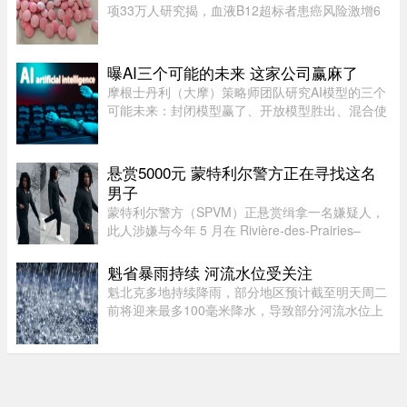
项33万人研究揭，血液B12超标者患癌风险激增6
倍。但B12超标绝非致癌元凶，反而是体内1大警
号有关。医生拆解致癌真相：患癌风险高6倍家医
科医生陈欣湄在Facebook专页发文 ...
曝AI三个可能的未来 这家公司赢麻了
摩根士丹利（大摩）策略师团队研究AI模型的三个
可能未来：封闭模型赢了、开放模型胜出、混合使
用。而有一家公司，不管未来是这三种情境的哪一
种，都不会输，就是辉达（Nvidia）。大摩本周发
布的分析研究，指出AI市场 ...
悬赏5000元 蒙特利尔警方正在寻找这名
男子
蒙特利尔警方（SPVM）正悬赏缉拿一名嫌疑人，
此人涉嫌与今年 5 月在 Rivière-des-Prairies–
Pointe-aux-Trembles 区发生的一起谋杀未遂案有
关。警方呼吁公众协助确认嫌犯身份。据描述，嫌
魁省暴雨持续 河流水位受关注
犯为一名黑人男性，身高在 ...
魁北克多地持续降雨，部分地区预计截至明天周二
前将迎来最多100毫米降水，导致部分河流水位上
升。据MétéoMédia报道，建筑假期最后一天的大
雨已造成部分地区积水。Saguenay–Lac-Saint-
Jean地区的Chicoutimi河和au ...