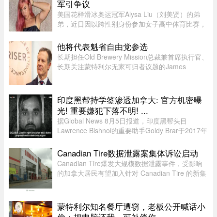
军引争议
美国花样滑冰奥运冠军Alysa Liu（刘美贤）的弟
弟，近日因以跨性别身份参加女子高中体育比赛，
在美国引发广泛争议。据报道，Jaylin Liu此前名叫
Joshua，后来认同为女性，并开始代表加州高中参
他将代表魁省自由党参选
加女子体育赛事。自2025 ...
长期担任Old Brewery Mission总裁兼首席执行官、
长期关注蒙特利尔无家可归者议题的James
Hughes，将代表魁北克自由党（PLQ）参加今秋
省选。CTV News援引消息人士称，自由党党魁
Charles Milliard预计将于今天周四下午 ...
印度黑帮持学签渗透加拿大: 官方机密曝
光! 重要嫌犯下落不明! ...
据Global News 8月5日报道，印度黑帮头目
Lawrence Bishnoi的重要助手Goldy Brar于2017年
来到加拿大，表面上是前往BC省Kamloops的
Thompson Rivers University就读。但记录显示，
Canadian Tire数据泄露案集体诉讼启动
目前“无法确认”他是否真的上过课。实 ...
Canadian Tire爆发大规模数据泄露事件，受影响
的加拿大居民有望加入针对 Canadian Tire 的新集
体诉讼。7 月 24 日，KND Complex Litigation 和
Hammerco Lawyers LLP 宣布，已代表受 2025 年
数据泄露影响的 Canadian ...
蒙特利尔知名餐厅遭窃，老板公开喊话小
偷：把电脑还我，可补偿你 ... ...