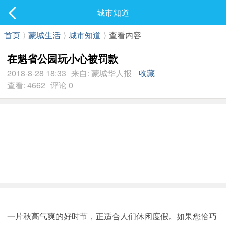
社区
城市知道
最新发表
首页
⟩
蒙城生活
⟩
城市知道
⟩
查看内容
在魁省公园玩小心被罚款
2018-8-28 18:33
来自: 蒙城华人报
收藏
查看: 4662
评论 0
一片秋高气爽的好时节，正适合人们休闲度假。如果您恰巧