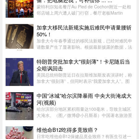
蒙特利尔知名餐厅Au Pied de Cochon附近一处相
邻店铺上周六遭人破门行窃，餐厅老板Martin
Picard的电脑被盗。他如今公开向公众求助，希望
找回电脑。据Martin Picard介绍，被盗地点位于
加拿大移民法新规实施后难民申请量腰斩
Plateau-Mont-Royal区Duluth Es ...
50%！
加拿大今年春季通过的移民法新规，已经对难民申
请数量产生了显著影响。根据最新披露的数据，法
案生效后三个月内，全国仅接获 1.37 万宗难民申
请，较去年同期的 2.78 万宗减少近一半。新法生
特朗普突批加拿大"很刻薄"！卡尼随后当
效，难民通道收紧今年 3 ...
众暗讽回击
美国总统特朗普近日在拉斯维加斯发表演讲时，称
加拿大“很刻薄”，但同时表示“我爱加拿大人”。图
源：PBS周三，特朗普在拉斯维加斯的 Red Rock
Casino Resort Spa 发表演讲，宣传华盛顿的经济
中国“冰城”哈尔滨降暴雨 中央大街淹成大
议程。他在发言中谈到 ...
河(视频)
哈尔滨部分地区累积雨量达100毫米，导致主城区
大淹水。（图／微博@小吕斯基）中国著名旅游景
点哈尔滨，4日中午突然降下暴雨。部分地区累积
雨量达100毫米，导致主城区大淹水。游客最爱逛
维他命B12吃得多竟致癌？
的中央大街，也积水严重。民众 ...
日常吃维他命B12保健品竟会致癌？有医生引述一