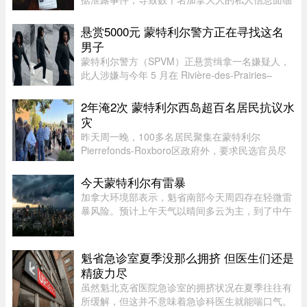
被黑客窃取的风险。如今，符合条件的加拿大人已
经可以申请赔偿。 ...
悬赏5000元 蒙特利尔警方正在寻找这名
男子
蒙特利尔警方（SPVM）正悬赏缉拿一名嫌疑人，
此人涉嫌与今年 5 月在 Rivière-des-Prairies–
Pointe-aux-Trembles 区发生的一起谋杀未遂案有
关。警方呼吁公众协助确认嫌犯身份。据描述，嫌
2年淹2次 蒙特利尔西岛超百名居民抗议水
犯为一名黑人男性，身高在 ...
灾
昨天周一晚，100多名居民聚集在蒙特利尔
Pierrefonds-Roxboro区政府外，要求民选官员尽
快采取行动。这是自今年6月西岛数百户住宅遭洪
水侵袭以来，该区举行的首次市政委员会会议。居
今天蒙特利尔有雷暴
民表示，自己已经花费数万甚至数十 ...
加拿大环境部表示，魁省南部今天周四存在轻微雷
暴风险。预计上午天气以晴间多云为主，到了中午
至下午初，蒙特利尔可能出现阵雨，并伴有局部雷
暴。随后，雷暴云团预计将向Estrie方向移动，
Mauricie地区下午也有可能受 ...
魁省急诊室夏季没那么拥挤 但医生们还是
精疲力尽
虽然魁北克省医院急诊室的拥挤状况在夏季往往有
所缓解，但这并不意味着急诊科医生就能喘口气。