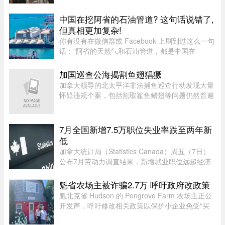
魁北克急诊医生协会（AMUQ）主席 Marie-Maud
Couture 医生指出，近年来急诊医生的工作负担不
中国在挖阿省的石油管道? 这句话说错了,
断加重，我们再也无法沿用“ ...
但真相更加复杂!
你有没有在微信群或 Facebook 上刷到过这么一句
话："阿省的天然气和石油管道，都是中国在
挖。"这句话在华人圈传得挺广，配上几张工地照
片，看起来"有图有真相"。那它到底是不是真的？
加国巡查公海揭割鱼翅猖獗
答案很简单：不准确，甚至可以说 ...
加拿大领导的北太平洋非法捕鱼巡查行动发现大量
怀疑违规个案，包括割取鲨鱼鳍翅等问题仍然普遍
存在。加拿大渔业及海洋部周四（6日）公布，执
法人员近期在公海登船搜查30艘渔船，共发现52宗
可能违规个案；去年则在检 ...
7月全国新增7.5万职位失业率跌至两年新
低
加拿大统计局（Statistics Canada）周五（7日）
公布7月劳动力调查结果，新增就业职位远超经济
师预期，失业率亦跌至两年来最低水平。统计局数
据显示，7月新增职位达75,000个，远高于路透社
魁省农场主被诈骗2.7万 呼吁政府改政策
（Reuters）经济师预测的15, ...
魁北克省 Hudson 的 Pengrove Farm 农场主正公
开发声，呼吁修改相关政策以保护小企业免受“买
家诈骗”，他们因一家诈骗性质的餐饮公司而损失