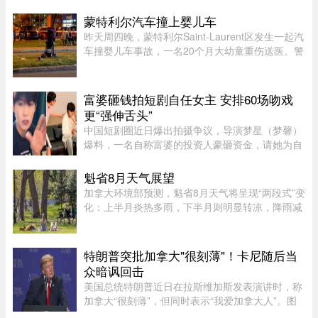
了价值 2.7 万元的货品。今年 4 月，由 Alana
Cosgrove 和 Matt Penney 夫 ...
蒙特利尔汽车撞上婴儿车
昨天周四晚，蒙特利尔Saint-Laurent区发生一起汽
车撞婴儿车事故，一名20个月大幼童重伤送医。警
方表示，晚上7时45分左右，接获多宗911报警，
称Montpellier Boulevard与Muir Street路口附近一
辆汽车撞上一辆婴儿车。 ...
富婆砸钱拍短剧自任女主 安排60场吻戏
更“强伸舌头”
中国短剧圈近日爆出拍摄争议，导演梦星（梦馨）
爆料，一名自称富婆的投资人豪砸资金，请她为自
己量身打造一部50多集短剧，不仅富婆亲自担任女
主角，并亲选男主角演员，还要求剧中安排60多场
魁省8月天气展望
吻戏。男主角演员钟宇飞近 ...
加拿大环境部预测，魁省8月天气将呈现“两段式”变
化：上半月炎热多雨，下半月则明显转凉，降雨减
少。8月初，魁省多个地区已迎来较多降雨。未来
第一周，中部和东部地区气温预计将高于正常水
平，而南部地区气温则略低 ...
特朗普突批加拿大"很刻薄"！卡尼随后当
众暗讽回击
美国总统特朗普近日在拉斯维加斯发表演讲时，称
加拿大“很刻薄”，但同时表示“我爱加拿大人”。图
源：PBS周三，特朗普在拉斯维加斯的 Red Rock