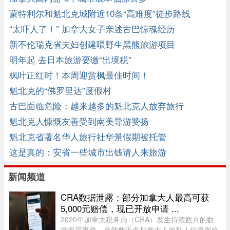
蒙特利尔和魁北克城附近10条“高难度”徒步路线
“太吓人了！” 加拿大女子亲述古巴惊魂经历
新不伦瑞克省夫妇创建喂野生黑熊旅游项目
明年起 去日本旅游要缴“出境税”
枫叶正红时！本周迎赏枫最佳时间！
魁北克的“佛罗里达”度假村
古巴面临危险：越来越多的魁北克人放弃旅行
魁北克人慷慨友善受到南美导游赞扬
魁北克省著名华人旅行社华景假期被托管
这是真的：安省一些城市出钱请人来旅游
新闻频道
CRA数据泄露：部分加拿大人最高可获
5,000元赔偿，现已开放申请 ...
2020年加拿大税务局（CRA）发生持续数月的数
据泄露事件，导致数千名加拿大人的私人信息面临