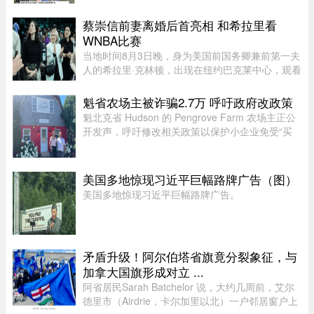
体内，有一家陈列各类迷你豪华儿童车的展厅，产
品售价低至 200 元。“我们拥有最大规模的高端儿
蔡崇信前妻离婚后首亮相 和希拉里看
童电动车和玩具车选择之一。”这 ...
WNBA比赛
当地时间8月3日晚，身为美国前国务卿兼前第一夫
人的希拉里·克林顿，出现在纽约巴克莱中心，观看
一场WNBA的比赛，纽约自由队迎战西雅图风暴
队。主场作战的纽约自由队最终以 95-83 获胜，位
魁省农场主被诈骗2.7万 呼吁政府改政策
列总积分榜第七位，而风暴 ...
魁北克省 Hudson 的 Pengrove Farm 农场主正公
开发声，呼吁修改相关政策以保护小企业免受“买
家诈骗”，他们因一家诈骗性质的餐饮公司而损失
了价值 2.7 万元的货品。今年 4 月，由 Alana
Cosgrove 和 Matt Penney 夫 ...
美国多地惊现习近平巨幅路牌广告（图）
美国多地惊现习近平巨幅路牌广告。
矛盾升级！阿尔伯塔省旗竟分裂象征，与
加拿大国旗形成对立 ...
阿省居民Sarah Batchelor 说，大约几周前，艾尔
德里市（Airdrie，卡尔加里以北）一户邻居窗户上