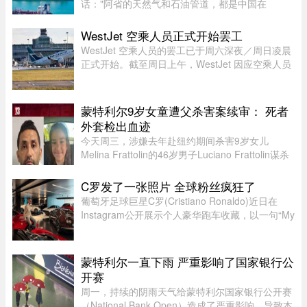
话："阿省的天然气和石油管道，都是中国在
挖。"这句话在华人圈传得挺广，配上几张工地照
片，看起来"有图有真相"。那它到底是不是真的？
WestJet 空乘人员正式开始罢工
答案很简单：不准确，甚至可以说 ...
WestJet 空乘人员的罢工已于周六深夜／周日凌晨
正式开始。截至周日上午，WestJet 因应空乘人员
发出的罢工通知，已取消了309个航班。
蒙特利尔9岁女童遭父杀害案续审： 死者
外套检出血迹
今天周三，涉嫌去年赴纽约期间杀害9岁女儿
Melina Frattolin的46岁男子Luciano Frattolin谋杀
案继续审理。Melina生前居住在蒙特利尔。
Luciano Frattolin被控二级谋杀及藏匿尸体，两项
C罗发了一张照片 全球粉丝疯狂了
罪名均不认罪，自2025年7月被捕以 ...
葡萄牙足球巨星C罗(Cristiano Ronaldo)近日在
Instagram公开展示个人豪华跑车收藏，以一句“My
toys（我的玩具）”搭配多张照片，引发全球球迷热
议。画面中集结超过40辆来自Ferrari、Rolls-
Royce、McLaren、Bugatti等 ...
蒙特利尔一直下雨 严重影响了国家银行公
开赛
周一，持续的阴雨天气给蒙特利尔国家银行公开赛
（National Bank Open）造成了严重影响，导致本