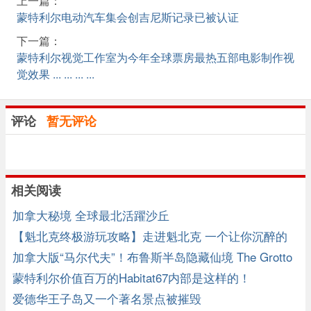
上一篇：
蒙特利尔电动汽车集会创吉尼斯记录已被认证
下一篇：
蒙特利尔视觉工作室为今年全球票房最热五部电影制作视
觉效果 ... ... ... ...
评论
暂无评论
相关阅读
加拿大秘境 全球最北活躍沙丘
【魁北克终极游玩攻略】走进魁北克 一个让你沉醉的
地方
加拿大版“马尔代夫”！布鲁斯半岛隐藏仙境 The Grotto
蒙特利尔价值百万的Habitat67内部是这样的！
爱德华王子岛又一个著名景点被摧毁