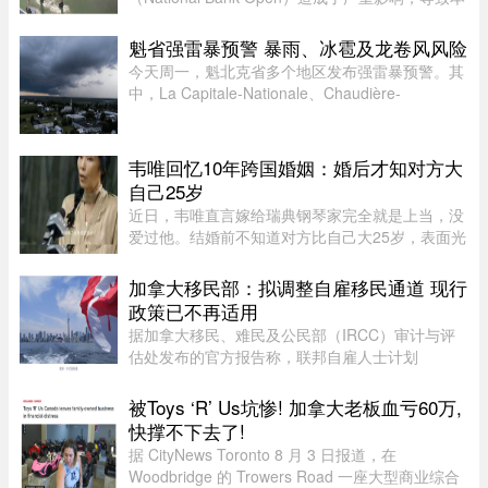
已严重积压的男子单打赛程陷入更大混乱。当地时
间上午 11 点比赛预定开始前，一场倾盆大雨让赛
魁省强雷暴预警 暴雨、冰雹及龙卷风风险
事组委会不得不将开赛时间 ...
今天周一，魁北克省多个地区发布强雷暴预警。其
中，La Capitale-Nationale、Chaudière-
Appalaches、Estrie、Mauricie以及Montérégie地
区受影响最大。加拿大环境部在天气预警中提
醒：“今天下午至今晚，天气条件有 ...
韦唯回忆10年跨国婚姻：婚后才知对方大
自己25岁
近日，韦唯直言嫁给瑞典钢琴家完全就是上当，没
爱过他。结婚前不知道对方比自己大25岁，表面光
鲜的10年婚姻藏着控制和暴力。目前，前夫已去
世，自己独自抚养三个儿子。韦唯，原名张菊霞，
加拿大移民部：拟调整自雇移民通道 现行
壮族，1963年9月28日出生于 ...
政策已不再适用
据加拿大移民、难民及公民部（IRCC）审计与评
估处发布的官方报告称，联邦自雇人士计划
（SEPP）一直受到严重积压、高拒签率和长时间
处理周期的困扰，主要原因是该计划“项目目标不
被Toys ‘R’ Us坑惨! 加拿大老板血亏60万,
明确，资格标准过于宽泛”。SEPP 是 ...
快撑不下去了!
据 CityNews Toronto 8 月 3 日报道，在
Woodbridge 的 Trowers Road 一座大型商业综合