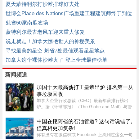
夏天蒙特利尔打沙滩排球好去处
世博会Place des Nations广场重建工程建筑师终于到位
魁省50家南瓜农场
蒙特利尔最古老风车迎来重大修复
说走就走！加拿大惊艳世人的神秘美景
寻找最美的星空 魁省7处最佳观看星星地点
加拿大这个裸体沙滩火了 登上全球最佳榜单
新闻频道
加国十大最高薪打工皇帝出炉 排名第一从
事垃圾回收
加拿大企业行政总裁（CEO）最新年薪排行榜出
炉。据《环球邮报》（The Globe and Mail）与管
理顾问公司Global Governance Advisors共同发布
的2025年「加拿大百大上市公司CEO薪酬排名，
中国在挖阿省的石油管道? 这句话说错了,
全国最高薪的上市公司行政总裁为 ...
但真相更加复杂!
你有没有在微信群或 Facebook 上刷到过这么一句