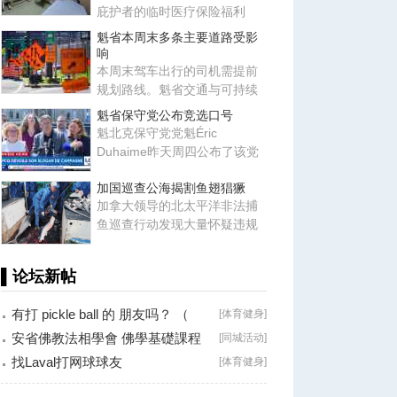
庇护者的临时医疗保险福利
后，近期又悄然恢复了部分福
魁省本周末多条主要道路受影
利项
响
本周末驾车出行的司机需提前
规划路线。魁省交通与可持续
交通部提醒，多处主要道路将
魁省保守党公布竞选口号
出
魁北克保守党党魁Éric
Duhaime昨天周四公布了该党
下一届省选的竞选口号：“Oser
加国巡查公海揭割鱼翅猖獗
pour
加拿大领导的北太平洋非法捕
鱼巡查行动发现大量怀疑违规
个案，包括割取鲨鱼鳍翅等问
题
▌论坛新帖
有打 pickle ball 的 朋友吗？ （
[
体育健身
]
Brossard
安省佛教法相學會 佛學基礎課程
[
同城活动
]
（第二十八
找Laval打网球球友
[
体育健身
]