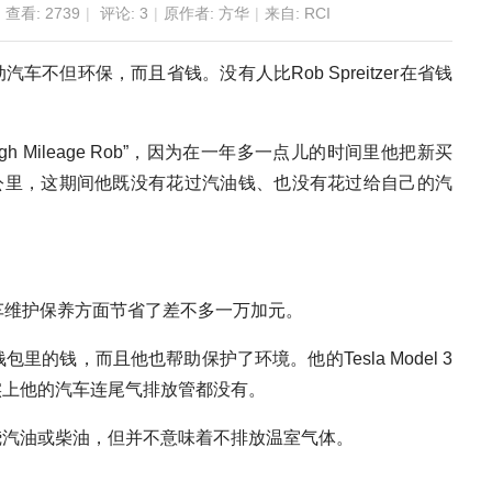
查看:
2739
|
评论:
3
|
原作者: 方华
|
来自: RCI
不但环保，而且省钱。没有人比Rob Spreitzer在省钱
High Mileage Rob”，因为在一年多一点儿的时间里他把新买
11万5千公里，这期间他既没有花过汽油钱、也没有花过给自己的汽
车和汽车维护保养方面节省了差不多一万加元。
己钱包里的钱，而且他也帮助保护了环境。他的Tesla Model 3
实上他的汽车连尾气排放管都没有。
烧汽油或柴油，但并不意味着不排放温室气体。