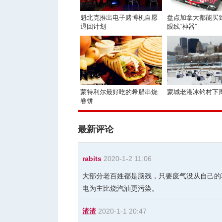
魁北克推出电子赌博机自愿
盘点加拿大都能买
退回计划
眼线“神器”
蒙特利尔最好吃的希腊串烧
蒙城老港冰钓村下
卷饼
最新评论
rabits
2020-1-2 11:06
大部分老百姓都是脑残，只要废气没从自己的
电为主比烧汽油更污染。
渣渣
2020-1-1 20:47