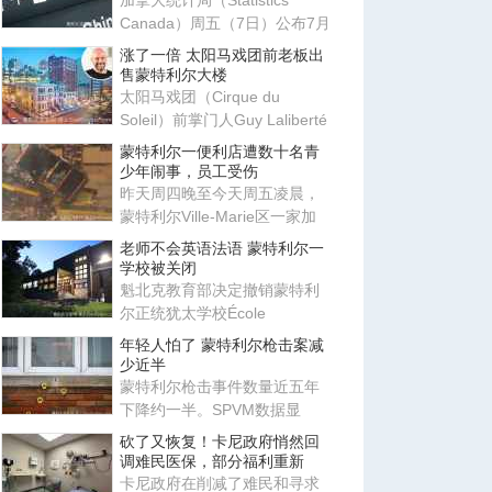
加拿大统计局（Statistics
Canada）周五（7日）公布7月
劳动力调查结果，新增就业职
涨了一倍 太阳马戏团前老板出
位
售蒙特利尔大楼
太阳马戏团（Cirque du
Soleil）前掌门人Guy Laliberté
近日将位于蒙特利尔市中心的
蒙特利尔一便利店遭数十名青
Ma
少年闹事，员工受伤
昨天周四晚至今天周五凌晨，
蒙特利尔Ville-Marie区一家加
油站发生骚乱，数十名青少年
老师不会英语法语 蒙特利尔一
学校被关闭
魁北克教育部决定撤销蒙特利
尔正统犹太学校École
communautaire Belz三个校区
年轻人怕了 蒙特利尔枪击案减
的办学
少近半
蒙特利尔枪击事件数量近五年
下降约一半。SPVM数据显
示，2025年全市发生76起枪击
砍了又恢复！卡尼政府悄然回
事件，
调难民医保，部分福利重新
卡尼政府在削减了难民和寻求