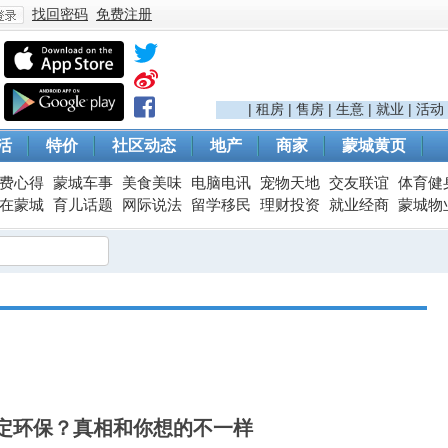
找回密码
免费注册
登
|
租房
|
售房
|
生意
|
就业
|
活动
活
特价
社区动态
地产
商家
蒙城黄页
费心得
蒙城车事
美食美味
电脑电讯
宠物天地
交友联谊
体育健
在蒙城
育儿话题
网际说法
留学移民
理财投资
就业经商
蒙城物
录
定环保？真相和你想的不一样