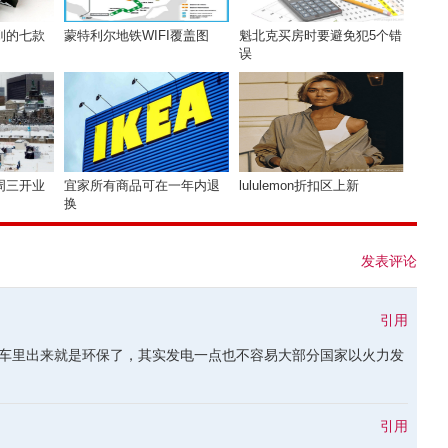
到的七款
蒙特利尔地铁WIFI覆盖图
魁北克买房时要避免犯5个错
误
周三开业
宜家所有商品可在一年内退
lululemon折扣区上新
换
发表评论
引用
车里出来就是环保了，其实发电一点也不容易大部分国家以火力发
引用