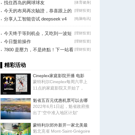
找住西岛的网球球友
[
体育健身
]
今天的布局再次驗證，恭喜跟上的
[
理财投资
]
朋友！
分享人工智能尝试 deepseek v4
[
电脑电讯
]
falsh, 据说
今天终于等到机会，又吃到一波短
[
理财投资
]
线利润！
今日盤前操作
[
理财投资
]
7800 是壓力，不是終點！下一站看
[
理财投资
]
8000？
▌精彩活动
Cineplex家庭影院开播 电影
蒙特利尔Cineplex每周六早上
11点的家庭影院又开始了，
魁省五百元优惠机票可以去哪
2022年6月1日起，魁省政府推
出了“空中准入地区计划”
蒙特利尔郊外新开一家北美最
魁北克省 Mont-Saint-Grégoire