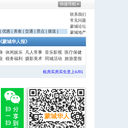
快捷导航
联系我们
常见问题
蒙城论坛
|
优惠
|
美食
|
交通
|
景点
|
接送
|
蒙城地产
《蒙城华人报》
身
休闲娱乐
凡人常事
音乐影视
医疗保健
业
税务福利
摄影美术
同城活动
旅游度假
租房买房买生意上iU91