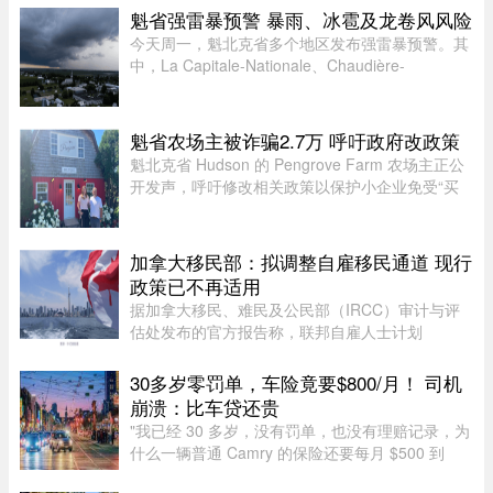
今年死亡人数明显下降。统计显 ...
魁省强雷暴预警 暴雨、冰雹及龙卷风风险
今天周一，魁北克省多个地区发布强雷暴预警。其
中，La Capitale-Nationale、Chaudière-
Appalaches、Estrie、Mauricie以及Montérégie地
区受影响最大。加拿大环境部在天气预警中提
醒：“今天下午至今晚，天气条件有 ...
魁省农场主被诈骗2.7万 呼吁政府改政策
魁北克省 Hudson 的 Pengrove Farm 农场主正公
开发声，呼吁修改相关政策以保护小企业免受“买
家诈骗”，他们因一家诈骗性质的餐饮公司而损失
了价值 2.7 万元的货品。今年 4 月，由 Alana
Cosgrove 和 Matt Penney 夫 ...
加拿大移民部：拟调整自雇移民通道 现行
政策已不再适用
据加拿大移民、难民及公民部（IRCC）审计与评
估处发布的官方报告称，联邦自雇人士计划
（SEPP）一直受到严重积压、高拒签率和长时间
处理周期的困扰，主要原因是该计划“项目目标不
30多岁零罚单，车险竟要$800/月！ 司机
明确，资格标准过于宽泛”。SEPP 是 ...
崩溃：比车贷还贵
"我已经 30 多岁，没有罚单，也没有理赔记录，为
什么一辆普通 Camry 的保险还要每月 $500 到
$800？"一名多伦多网友近日在 Reddit 发帖称，自