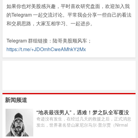
如果你也对美股感兴趣，平时喜欢研究盘面，欢迎加入我
的Telegram 一起交流讨论。平常我会分享一些自己的看法
和交易思路，大家互相学习、一起进步。
Telegram 群组链接：陆哥美股顺风车；
https://t.me/+JDOmhCweAMhkY2Mx
新闻频道
“地表最强男人”，遇难！梦之队全军覆没
奇迹没有发生，在经过几天的救援之后，正式消息
发出，世界著名登山家尼尔马尔·普尔贾（Nirmal
Purja）率领的10人国际登山队在巴基斯坦布洛阿
特峰（Broad Peak）遭遇雪崩，队员全部遇难。8