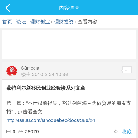
社区
内容详情
最新发表
首页
›
论坛
›
理财创业
›
理财投资
› 查看内容
SQmedia
楼主
2010-2-24 10:36
蒙特利尔新移民创业经验谈系列文章
第一篇：“不计眼前得失，豁达创商海－为做贸易的朋友支
招”，点击看全文：
http://issuu.com/sinoquebec/docs/386/24
9
25079
收藏