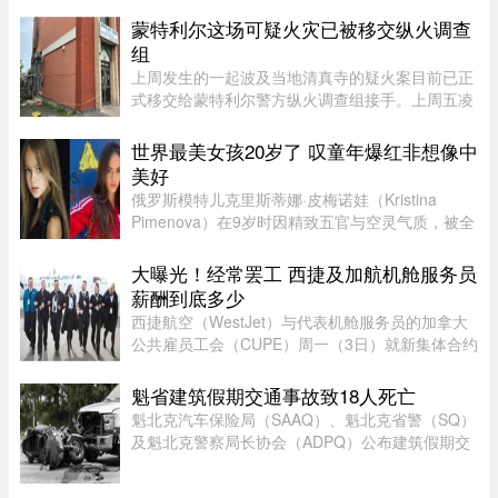
月2日，巴基斯坦阿尔卑斯俱 ...
蒙特利尔这场可疑火灾已被移交纵火调查
组
上周发生的一起波及当地清真寺的疑火案目前已正
式移交给蒙特利尔警方纵火调查组接手。上周五凌
晨 2 点左右，约 50 名消防员接报赶往蒙特利尔
Côte-des-Neiges–Notre-Dame-de-Grâce 区的
世界最美女孩20岁了 叹童年爆红非想像中
Courtrai Avenue，停在两 ...
美好
俄罗斯模特儿克里斯蒂娜·皮梅诺娃（Kristina
Pimenova）在9岁时因精致五官与空灵气质，被全
球媒体封为“世界最美女孩”，年纪轻轻便红遍国际
时尚圈。然而，爆红背后却伴随争议，她多次因拍
大曝光！经常罢工 西捷及加航机舱服务员
摄风格被质疑将未成年孩童 ...
薪酬到底多少
西捷航空（WestJet）与代表机舱服务员的加拿大
公共雇员工会（CUPE）周一（3日）就新集体合约
达成临时协议，化解了持续多日的工潮危机。根据
西捷航空周一在官网公布的薪酬资料，该公司机舱
魁省建筑假期交通事故致18人死亡
服务员薪酬为每个「薪酬工时 ...
魁北克汽车保险局（SAAQ）、魁北克省警（SQ）
及魁北克警察局长协会（ADPQ）公布建筑假期交
通安全报告：假期期间，全省共发生15宗致命交通
事故，造成18人死亡。与去年同期38人死亡相比，