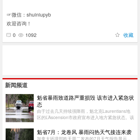
☞微信：shuiniupyb
欢迎咨询！
0
1092
收藏
新闻频道
魁省暴雨致道路严重损毁 该市进入紧急状
态
由于过去几天持续强降雨，魁北克Laurentians地
区的L’Ascension市政府宣布进入地方紧急状态。该
市政府在社交媒体上表示，约900名居民所在的社
区遭遇严重雨灾，多条道路受到破坏，其中一些路
魁省7月：龙卷风 暴雨闷热天气接连来袭
段甚至被冲毁或无法通行。 ...
加拿大环境部昨天周二发布的7月天气报告显示，