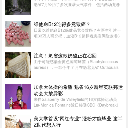
魁省7月经历了多次显著天气事件，包括两场龙卷
风、强雷暴、高温闷热天气及局部暴雨。7月21日
晚，源自安大略省的两场龙卷风先后进入魁省，分
别袭击了Laurentides地区的Ha ...
维他命B12吃得多竟致癌？
日常吃维他命B12保健品竟会致癌？有医生引述一
项33万人研究揭，血液B12超标者患癌风险激增6
倍。但B12超标绝非致癌元凶，反而是体内1大警
号有关。医生拆解致癌真相：患癌风险高6倍家医
科医生陈欣湄在Facebook专页发文 ...
注意！魁省这款奶酪正在召回
由于可能感染金黄色葡萄球菌（Staphylococcus
aureus），一款今年 7 月在魁北克省 Outaouais
地区出售的奶酪已被紧急召回。魁省农业、渔业及
食品部（MAPAQ）于周一发布召回公告，受影响
的产品为 2026 年 7 月 9 日至 ...
加拿大体操的希望 魁省16岁新星英联邦运
动会大放异彩
来自Salaberry-de-Valleyfield的16岁体操运动员
Lia-Monica Fontaine近日接受CBC《Daybreak》
节目采访，分享了自己首次参加英联邦运动会的经
历。这位魁省年轻选手在国际舞台上表现惊艳，一
美大学首设“网红专业” 涨粉才能毕业 逾半
举获得4枚奖牌。Fontaine代 ...
Z世代想入行