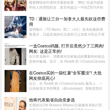
随着网络创作者经济蓬勃发展，“网红”也成为很多
年轻人的理想职业，甚至有超过一半的Z世代年轻
人考虑当网红。为此，有美国大学推出专门的学士
学位，教学生如何创造具有更强影响力的内容并完
TD：通胀让三分一加拿大人最先砍这些费
成变现。这就是美国亚利 ...
用
道明银行（TD Bank）周二（4日）发布的最新调
查显示，日益高涨的生活成本已让加拿大民众不堪
重负，许多人正考虑缩减或取消保险计划。据
Global News报道，道明保险（TD Insurance）的
一盒Costco鸡腿, 打开后竟然少了三两肉!
数据指出，33%的加拿大民众为了节 ...
网友: 这是正常的!
在日常采购中，消费者对生鲜食品的重量和价格总
是格外敏感。近日，在 Reddit 的 r/CostcoCanada
板块上，一位网友分享了自己的购物疑惑：在
Costco 购买的 Kirkland 无骨鸡腿肉，去掉包装后
在Costco买的一袋红薯"全军覆没"! 大批
称重，竟然比标签上的重量 ...
网友彻底死心!
近日，在 Reddit 的 r/CostcoCanada 版块上，一
位坐标渥太华的网友（@cubiclejail）发帖愤怒吐
槽了自己在 Costco 购买的一袋红薯，迅速引发了
数百位加拿大网友的激烈共鸣与讨论。这原本只是
他将代表魁省自由党参选
一句日常的抱怨，却意外演 ...
长期担任Old Brewery Mission总裁兼首席执行官、
长期关注蒙特利尔无家可归者议题的James