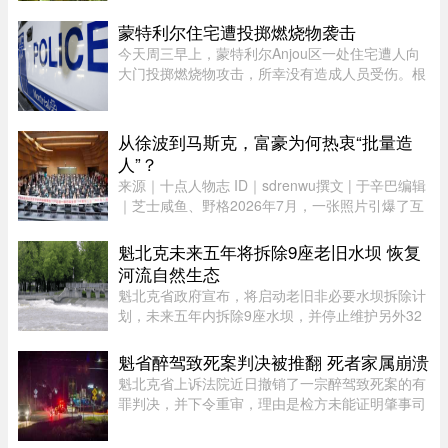
区Saint-Paul-d’Abbotsford的Jardins Damaco负责
人David Côté表示， ...
蒙特利尔住宅遭投掷燃烧物袭击
今天周三早上，蒙特利尔Anjou区一处住宅遭人向
大门投掷燃烧物攻击，所幸没有造成人员受伤。根
据蒙特利尔警方（SPVM）初步消息，事件发生在
早上7点左右。一名男子疑似来到位于place de
Bellefontaine、靠近avenue de ...
从徐波到马斯克，富豪为何热衷“批量造
人”？
来源｜十点人物志 ID｜sdrenwu撰文 | 于辛巴编辑
｜芝士咸鱼、野格2026年7月，一张照片引爆了互
联网。上百名孩子挤在一间报告厅里，整齐排成数
列。两边站着照顾他们的阿姨，前方拉着一条横
魁北克未来五年将拆除9座老旧水坝 恢复
幅。照片由多益网络官方微博 ...
河流自然生态
魁北克省政府宣布，将启动老旧非必要水坝拆除计
划，未来五年内拆除9座水坝，并停止维护另外32
座水坝，让其自然老化退役，以恢复河流自然生态
系统。这标志着魁北克正式加入国际上日益兴起的
魁省醉驾致死案判决被推翻 死者家属崩溃
拆坝潮流。 ...
魁北克省上诉法院近日撤销了一宗醉驾致死案的有
罪判决，并下令重审，理由是检方未能证明肇事司
机的醉酒状态与致命车祸存在足够直接的因果关
系。事故发生于2020年8月27日晚，43岁的