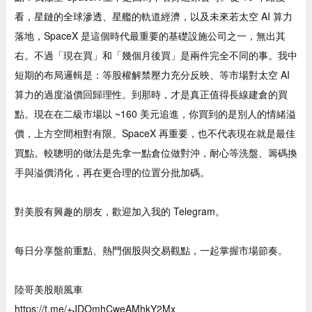
看，星鏈的全球滲透、星艦的軌道經濟，以及未來若太空 AI 算力
落地，SpaceX 是這個時代最重要的基礎設施公司之一，無出其
右。不過「現在買」和「幾個月後買」是兩件完全不同的事。我中
短期的布局邏輯是：等股權解禁壓力充分反映、等市場對太空 AI
算力的過度溢價回歸理性。到那時，才是真正值得長線建倉的買
點。現在在二級市場以 ~160 美元追進，你買到的是別人的情緒溢
價，上方空間相對有限。SpaceX 再重要，也不代表現在就是最佳
買點。較聰明的做法是先拿一點倉位做對沖，耐心等洗盤、籌碼換
手與溢價消化，再在更合理的位置分批加碼。
對美股有興趣的朋友，歡迎加入我的 Telegram。
每日分享盤前重點、熱門個股與交易觀點，一起掌握市場節奏。
陸哥美股順風車
https://t.me/+JDOmhCweAMhkY2Mx