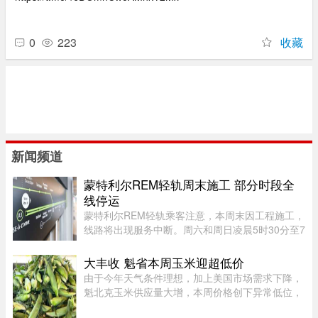
0
223
收藏
新闻频道
蒙特利尔REM轻轨周末施工 部分时段全
线停运
蒙特利尔REM轻轨乘客注意，本周末因工程施工，
线路将出现服务中断。周六和周日凌晨5时30分至7
时30分，REM全线暂停服务；其中Anse-à-l’Orme
至Bois-Franc路段停运时间将持续至上午10时。
大丰收 魁省本周玉米迎超低价
REM将安排接驳巴士连接受影响 ...
由于今年天气条件理想，加上美国市场需求下降，
魁北克玉米供应量大增，本周价格创下异常低位，
让期待已久的消费者大饱口福。位于Montérégie地