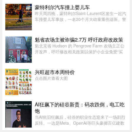
Yannick Potvin驾驶踏板车行驶在Sai ...
蒙特利尔汽车撞上婴儿车
昨天周四晚，蒙特利尔Saint-Laurent区发生一起汽
车撞婴儿车事故，一名20个月大幼童重伤送医。警
方表示，晚上7时45分左右，接获多宗911报警，
称Montpellier Boulevard与Muir Street路口附近一
辆汽车撞上一辆婴儿车。 ...
魁省农场主被诈骗2.7万 呼吁政府改政策
魁北克省 Hudson 的 Pengrove Farm 农场主正公
开发声，呼吁修改相关政策以保护小企业免受“买
家诈骗”，他们因一家诈骗性质的餐饮公司而损失
了价值 2.7 万元的货品。今年 4 月，由 Alana
Cosgrove 和 Matt Penney 夫 ...
兴旺超市本周特价
点击图片查看大图
AI狂飙下的硅谷新贵：码农跌倒，电工吃
饱
当AI依旧狂飙后，硅谷的职业生态迎来了一场剧烈
反转。一边是Meta、OpenAI等巨头豪掷百亿建数
据中心，开出百万年薪疯抢电工，甚至自办技校批