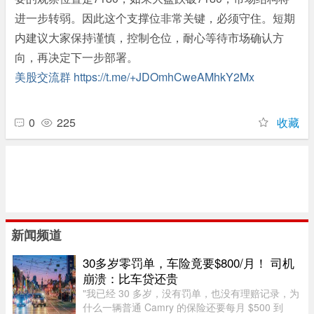
进一步转弱。因此这个支撑位非常关键，必须守住。短期
内建议大家保持谨慎，控制仓位，耐心等待市场确认方
向，再决定下一步部署。
美股交流群
https://t.me/+JDOmhCweAMhkY2Mx
0
225
收藏
新闻频道
30多岁零罚单，车险竟要$800/月！ 司机
崩溃：比车贷还贵
"我已经 30 多岁，没有罚单，也没有理赔记录，为
什么一辆普通 Camry 的保险还要每月 $500 到