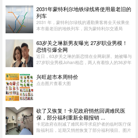
来到加拿大，表面上是前往BC省Kamloops的
Thompson Rivers University就读。但记录显示，
2031年蒙特利尔地铁绿线将使用最老旧的
目前“无法确认”他是否真的上过课。实 ...
列车
2031 年，蒙特利尔绿线的通勤乘客将全天候乘坐
本市最老旧的地铁列车，因为蒙特利尔交通局
（STM）准备在该网络的两条线路之间对调列车。
六年后，当蓝线延长线通车时，STM 将把现代化
63岁关之琳新男友曝光 27岁职业男模！
的 Azur 列车从绿线调往蓝线。作为 ...
恋情引爆全网
近日，63岁关之琳的新恋情在全网刷屏。她被曝与
27岁职业男模Johan相恋，两人有着惊人的36岁年
龄差。最有话题度的是，男方经纪人大方出面承
认，作为当事人的关之琳却始终保持沉默，既不承
兴旺超市本周特价
认也不否认，这份淡定态度， ...
点击图片查看大图
砍了又恢复！卡尼政府悄然回调难民医
保，部分福利重新全额报销 ...
卡尼政府在削减了难民和寻求庇护者的临时医疗保
险福利后，近期又悄然恢复了部分福利项目。图片
来源：51.CA 资料图片今年早些时候，渥太华按照