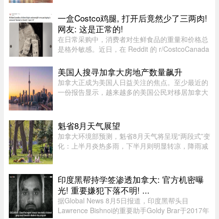
$800？"一名多伦多网友近日在 Reddit 发帖称，自
己找过保险经纪、直接联系过保险公司，也使用了
一盒Costco鸡腿, 打开后竟然少了三两肉!
多个比价网站，得到的报价 ...
网友: 这是正常的!
在日常采购中，消费者对生鲜食品的重量和价格总
是格外敏感。近日，在 Reddit 的 r/CostcoCanada
板块上，一位网友分享了自己的购物疑惑：在
Costco 购买的 Kirkland 无骨鸡腿肉，去掉包装后
美国人搜寻加拿大房地产数量飙升
称重，竟然比标签上的重量 ...
加拿大正成为美国人日益关注的焦点。至少最近的
一份报告显示，越来越多的美国公民对移居加拿大
表现出浓厚的兴趣。王室地产公司（Royal
LePage）今年发布了一项基于美国用户对其网站
访问量的研究，发现美国用户对加拿 ...
魁省8月天气展望
加拿大环境部预测，魁省8月天气将呈现“两段式”变
化：上半月炎热多雨，下半月则明显转凉，降雨减
少。8月初，魁省多个地区已迎来较多降雨。未来
第一周，中部和东部地区气温预计将高于正常水
平，而南部地区气温则略低 ...
印度黑帮持学签渗透加拿大: 官方机密曝
光! 重要嫌犯下落不明! ...
据Global News 8月5日报道，印度黑帮头目
Lawrence Bishnoi的重要助手Goldy Brar于2017年