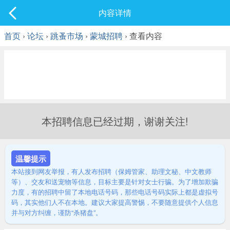
社区
内容详情
最新发表
首页
›
论坛
›
跳蚤市场
›
蒙城招聘
› 查看内容
本招聘信息已经过期，谢谢关注!
温馨提示
本站接到网友举报，有人发布招聘（保姆管家、助理文秘、中文教师
等）、交友和送宠物等信息，目标主要是针对女士行骗。为了增加欺骗
力度，有的招聘中留了本地电话号码，那些电话号码实际上都是虚拟号
码，其实他们人不在本地。建议大家提高警惕，不要随意提供个人信息
并与对方纠缠，谨防“杀猪盘”。