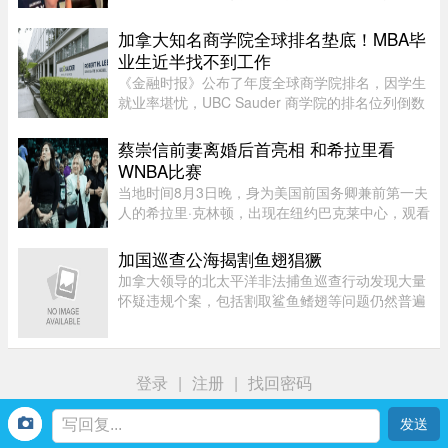
己量身打造一部50多集短剧，不仅富婆亲自担任女
主角，并亲选男主角演员，还要求剧中安排60多场
加拿大知名商学院全球排名垫底！MBA毕
吻戏。男主角演员钟宇飞近 ...
业生近半找不到工作
《金融时报》公布了年度全球商学院排名，因学生
就业率堪忧，UBC Sauder 商学院的排名位列倒数
第二。一项针对近期 MBA 毕业生的调查显示，仅
有 53% 的人表示毕业三个月内找到工作。图片：
蔡崇信前妻离婚后首亮相 和希拉里看
RICHARD LAM /PNG在今年的 MB ...
WNBA比赛
当地时间8月3日晚，身为美国前国务卿兼前第一夫
人的希拉里·克林顿，出现在纽约巴克莱中心，观看
一场WNBA的比赛，纽约自由队迎战西雅图风暴
队。主场作战的纽约自由队最终以 95-83 获胜，位
加国巡查公海揭割鱼翅猖獗
列总积分榜第七位，而风暴 ...
加拿大领导的北太平洋非法捕鱼巡查行动发现大量
怀疑违规个案，包括割取鲨鱼鳍翅等问题仍然普遍
存在。加拿大渔业及海洋部周四（6日）公布，执
法人员近期在公海登船搜查30艘渔船，共发现52宗
可能违规个案；去年则在检 ...
登录
|
注册
|
找回密码
首页
我
社区
生活