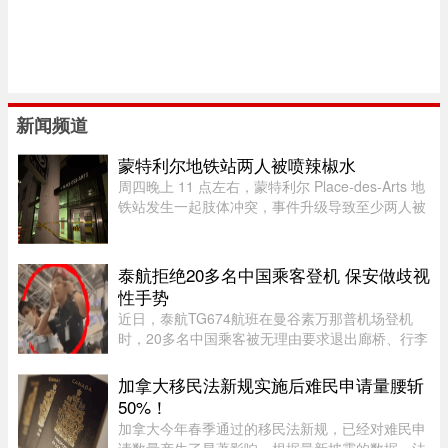
新闻频道
蒙特利尔地铁站两人被喷辣椒水
周四晚上 11 点左右，蒙特利尔 Place-des-Arts 地
铁站发生一起肢体冲突，事件升级导致至少两人被
喷辣椒水。在社交媒体上传播的视频中可以看到，
数人在使用辣椒水前发生了打斗，事发时车厢内有
多名乘客。蒙特利尔警方 ...
泰航拒绝20多名中国乘客登机 保安做歧视
性手势
近日，泰航TG674航班在曼谷素万那普机场登机
时，20多名中国乘客被无理由要求退出廊桥、行李
被强行卸下，航司未给出任何书面说明，航班却正
常起飞，现场还发生了安保人员做出歧视性“拉眼
加拿大移民法新规实施后难民申请量腰斩
角”手势的争议。截至目前， ...
50%！
加拿大今年春季通过的移民法新规，已经对难民申