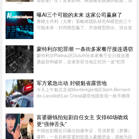
请数量产生了显著影响。根据最新披露的数据，法
案生效后三个月内，全国仅接获 1.37 万宗难民申
请，较去年同期的 2.78 万宗减少近一半。新法生
曝AI三个可能的未来 这家公司赢麻了
效，难民通道收紧今年 3 ...
摩根士丹利（大摩）策略师团队研究AI模型的三个
可能未来：封闭模型赢了、开放模型胜出、混合使
用。而有一家公司，不管未来是这三种情境的哪一
种，都不会输，就是辉达（Nvidia）。大摩本周发
布的分析研究，指出AI市场 ...
蒙特利尔犯罪潮 一条街多家餐厅接连遇窃
蒙特利尔Plateau区Duluth街多家餐厅近日接连遭
遇盗窃和破坏，业者形容当地正经历一波“犯罪
潮”，希望警方加强执法。位于Duluth东街251号的
Coco Disco Club日前遭人闯入盗窃，监控拍下全
过程，损失及维修费用约7000 ...
军方紧急出动 封锁魁省露营地
今天上午魁北克省Montérégie地区Saint-Bernard-
de-Lacolle的Lac Cristal露营地因发现一枚手榴弹
而发布炸弹警报。魁省省警（SQ）发言人Louis-
Philippe Ruel表示，这枚手榴弹看起来已经有多年
历史，目前对露营者没有 ...
富婆砸钱拍短剧自任女主 安排60场吻戏
更“强伸舌头”
中国短剧圈近日爆出拍摄争议，导演梦星（梦馨）
爆料，一名自称富婆的投资人豪砸资金，请她为自