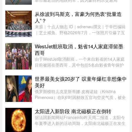
本市最老旧的地铁列车，因为蒙特利尔交通局
（STM）准备在该网络的两条线路之间对调列车。
六年后，当蓝线延长线通车时，STM 将把现代化
从徐波到马斯克，富豪为何热衷“批量造
的 Azur 列车从绿线调往蓝线。作为 ...
人”？
来源｜十点人物志 ID｜sdrenwu撰文 | 于辛巴编辑
｜芝士咸鱼、野格2026年7月，一张照片引爆了互
联网。上百名孩子挤在一间报告厅里，整齐排成数
列。两边站着照顾他们的阿姨，前方拉着一条横
WestJet航班取消，魁省14人家庭滞留墨
幅。照片由多益网络官方微博 ...
西哥
由于WestJet取消航班，一个来自魁省的14人家庭
目前被困在墨西哥，其中包括5名由魁省青年保护
局（DPJ）安置照顾的女孩。52岁的寄养家庭母亲
Josée Pelletier表示，一家人原定周一返程，却在
世界最美女孩20岁了 叹童年爆红非想像中
起飞前数小时收到航班取消 ...
美好
俄罗斯模特儿克里斯蒂娜·皮梅诺娃（Kristina
Pimenova）在9岁时因精致五官与空灵气质，被全
球媒体封为“世界最美女孩”，年纪轻轻便红遍国际
时尚圈。然而，爆红背后却伴随争议，她多次因拍
太阳进入新阶段 南北磁极正在倒转
摄风格被质疑将未成年孩童 ...
据法国新闻网站Franceinfo昨天周二报道，太阳今
年夏季进入新的活动周期，太阳南北磁极正在发生
倒转。这一现象大约每11年出现一次。在太阳活动