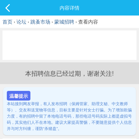
社区
内容详情
最新发表
首页
›
论坛
›
跳蚤市场
›
蒙城招聘
› 查看内容
本招聘信息已经过期，谢谢关注!
温馨提示
本站接到网友举报，有人发布招聘（保姆管家、助理文秘、中文教师
等）、交友和送宠物等信息，目标主要是针对女士行骗。为了增加欺骗
力度，有的招聘中留了本地电话号码，那些电话号码实际上都是虚拟号
码，其实他们人不在本地。建议大家提高警惕，不要随意提供个人信息
并与对方纠缠，谨防“杀猪盘”。