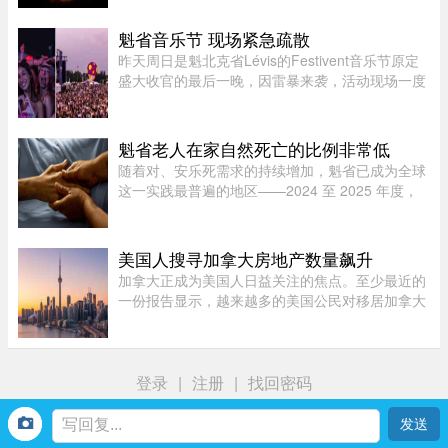
达到峰值时，太阳两极会交换位置：北磁极转变为
南磁极，南磁极则转变为北 ...
魁省音乐节 现场紧急疏散
昨天周日是魁北克省Lévis的Festivent音乐节原定
盛大收官的最后一晚，因雷暴来袭，活动现场一度
被迫关闭并疏散观众。下午5点多，一场雷暴袭击
魁北克市和Lévis大区，位于Champigny公园的
Festivent场地因此暂时关闭。 ...
魁省老人在家自然死亡的比例非常低
随着对、安乐死需求的持续增加，魁省已成为全球
这一实践最普遍的地区——2024 至 2025 年度，
安乐死占到了全省死亡总人数的 7.9%。然而，一
位资深的姑息治疗医生指出，在让老人能够在家里
尊严离世这方面，魁省的表现 ...
美国人搜寻加拿大房地产数量飙升
加拿大正成为美国人日益关注的焦点。至少最近的
一份报告显示，越来越多的美国公民对移居加拿大
表现出浓厚的兴趣。王室地产公司（Royal
LePage）今年发布了一项基于美国用户对其网站
访问量的研究，发现美国用户对加拿 ...
登录
|
注册
|
找回密码
首页
我
社区
生活