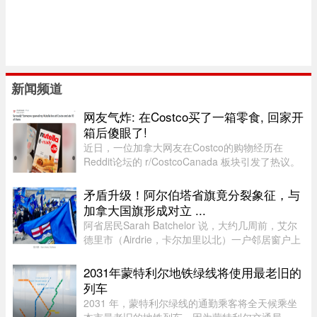
新闻频道
网友气炸: 在Costco买了一箱零食, 回家开
箱后傻眼了!
近日，一位加拿大网友在Costco的购物经历在
Reddit论坛的 r/CostcoCanada 板块引发了热议。
这位网友兴冲冲地买了一箱心爱的巧克力零食，结
果回家一开箱，血压直接飙升——里面的零食居然
矛盾升级！阿尔伯塔省旗竟分裂象征，与
凭空消失了近三分之一！图片来 ...
加拿大国旗形成对立 ...
阿省居民Sarah Batchelor 说，大约几周前，艾尔
德里市（Airdrie，卡尔加里以北）一户邻居窗户上
出现了一面巨大的蓝色旗帜，上面是阿省的盾徽，
从那时起一切开始发生变化。49 岁的音乐教师
2031年蒙特利尔地铁绿线将使用最老旧的
Batchelor 在阿省生活了大 ...
列车
2031 年，蒙特利尔绿线的通勤乘客将全天候乘坐