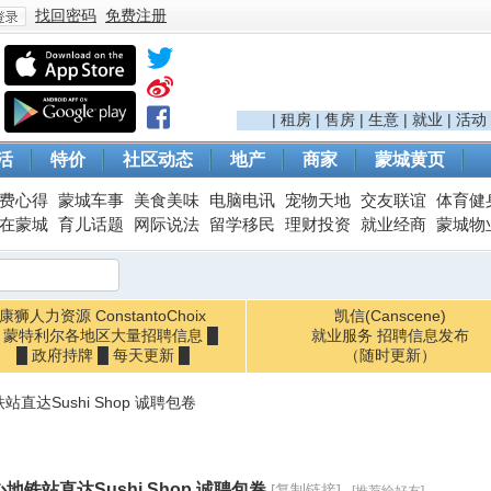
找回密码
免费注册
登
|
租房
|
售房
|
生意
|
就业
|
活动
活
特价
社区动态
地产
商家
蒙城黄页
费心得
蒙城车事
美食美味
电脑电讯
宠物天地
交友联谊
体育健
在蒙城
育儿话题
网际说法
留学移民
理财投资
就业经商
蒙城物
康狮人力资源 ConstantoChoix
凯信(Canscene)
█ 蒙特利尔各地区大量招聘信息 █
录
就业服务 招聘信息发布
█ 政府持牌 █ 每天更新 █
（随时更新）
直达Sushi Shop 诚聘包卷
地铁站直达Sushi Shop 诚聘包卷
[复制链接]