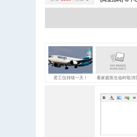
蒙
»
›
›
›
城
罢工仅持续一天！
看家庭医生临时取消
WestJet航空乘务员已
$100！网友：合理收
经达
华