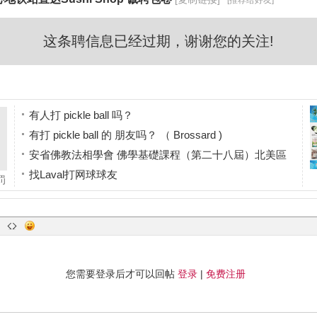
[推荐给好友]
这条聘信息已经过期，谢谢您的关注!
有人打 pickle ball 吗？
有打 pickle ball 的 朋友吗？ （ Brossard )
安省佛教法相學會 佛學基礎課程（第二十八屆）北美區
找Laval打网球球友
罚
找住西岛的网球球友
费
您需要登录后才可以回帖
登录
|
免费注册