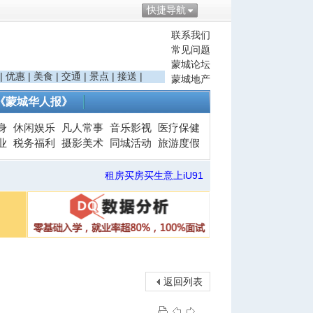
快捷导航
联系我们
常见问题
蒙城论坛
|
优惠
|
美食
|
交通
|
景点
|
接送
|
蒙城地产
《蒙城华人报》
身
休闲娱乐
凡人常事
音乐影视
医疗保健
业
税务福利
摄影美术
同城活动
旅游度假
租房买房买生意上iU91
返回列表