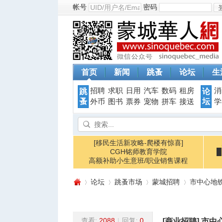
帐号
密码
首页
新闻
跳蚤
论坛
生
招聘
求职
日用
汽车
数码
租房
消
跳
论
蚤
坛
外币
图书
票券
宠物
拼车
接送
学
[移民生活新攻略-爬楼有惊喜]
CGH铭师教育学院
高额补助小生意班/职业销售课程
论坛
跳蚤市场
蒙城招聘
市中心地铁站
查看:
2088
|
回复:
0
[商业招聘]
市中心