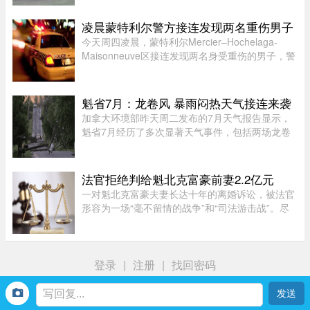
并取消航班，机上其他乘客被迫在维多利亚滞留一
晚，至周五才能离开。据CTV报道，波特航空
凌晨蒙特利尔警方接连发现两名重伤男子
（Porter Airlines）发言人表示 ...
今天周四凌晨，蒙特利尔Mercier–Hochelaga-
Maisonneuve区接连发现两名身受重伤的男子，警
方目前正在调查事件经过。蒙特利尔警方
（SPVM）表示，尚无法确认两人受伤的具体原
因，也不确定是否涉及武器。警方发言人Flor ...
魁省7月：龙卷风 暴雨闷热天气接连来袭
加拿大环境部昨天周二发布的7月天气报告显示，
魁省7月经历了多次显著天气事件，包括两场龙卷
风、强雷暴、高温闷热天气及局部暴雨。7月21日
晚，源自安大略省的两场龙卷风先后进入魁省，分
别袭击了Laurentides地区的Ha ...
法官拒绝判给魁北克富豪前妻2.2亿元
一对魁北克富豪夫妻长达十年的离婚诉讼，被法官
形容为一场“毫不留情的战争”和“司法游击战”。尽
管法院认定男方行为“应受谴责”，女方最终仍只获
得了远低于其所要求的约2.2亿元赔偿。 ...
登录
|
注册
|
找回密码
首页
我
社区
生活