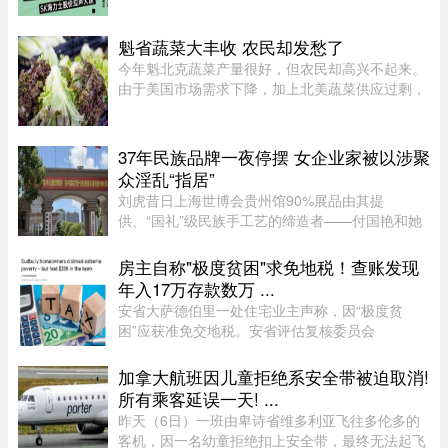
勋大手一挥，英伟达大幅削减下一代旗舰GPU
Rubin Ultra的显存配置。根据爆料， ...
魁省蔬菜大丰收 农民却发愁了
今年魁北克蔬菜产量很好，但农民却高兴不起来。
由于美国市场需求下降，加上北美蔬菜供应过剩，
不少本地农产品价格大跌。位于Saint-Michel的
Maraîchers L L表示，往年每天能卖出约20车蔬
菜，今年只能卖10车左右。生 ...
37年民族品牌一夜停摆 女企业家被以涉聚
众淫乱“指居”
刘虎昔日上海世博会贵州馆90%展品由其提
供、“国礼”级民族手工艺的缔造者——付国艳和她
苦心经营37年的黔粹行，正走向悲壮的终点。“我
们曾以百年老店为目标而努力，37年来克服了非
房主自称"极度贫困"求免地税！查账发现
典、经济危机、疫情等重重困难。 ...
年入17万存款数万 ...
安省大萨德伯里一处住宅业主声称，因“极度贫
困”应获准免交地税。安省评估复核委员会
（Ontario Assessment Review Board）近日驳回
了该业主的申请。调查发现，这户家庭在扣除开支
加拿大航班因儿童拒绝系安全带被迫取消!
后，年净收入超过 23,000 元，而且 ...
所有乘客延误一天! ...
昨天（6日）一班由卑诗省维多利亚飞往多伦多的
客机，因一名幼童拒绝扣上安全带，最终无法起飞