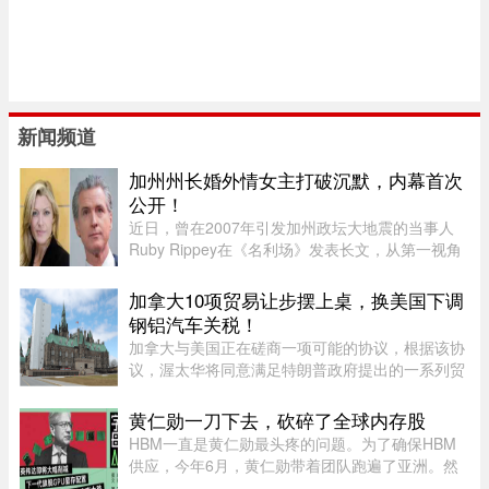
新闻频道
加州州长婚外情女主打破沉默，内幕首次
公开！
近日，曾在2007年引发加州政坛大地震的当事人
Ruby Rippey在《名利场》发表长文，从第一视角
详细还原了她与时任旧金山市长、现任加州州长
Gavin Newsom的一段婚外情。这段尘封多年的往
加拿大10项贸易让步摆上桌，换美国下调
事再次被推向风口浪尖。Gavin New ...
钢铝汽车关税！
加拿大与美国正在磋商一项可能的协议，根据该协
议，渥太华将同意满足特朗普政府提出的一系列贸
易要求，以换取部分行业关税减免。随着美方威胁
新一轮关税的日期临近，双方谈判日益紧张。《环
黄仁勋一刀下去，砍碎了全球内存股
球邮报》据三位知情业内人 ...
HBM一直是黄仁勋最头疼的问题。为了确保HBM
供应，今年6月，黄仁勋带着团队跑遍了亚洲。然
而黄仁勋的态度突然发生了改变，在8月7号，黄仁