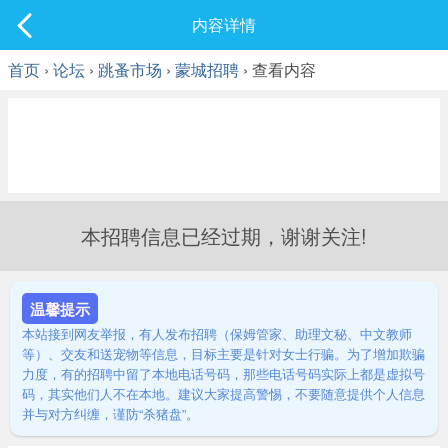
社区
内容详情
最新发表
首页
›
论坛
›
跳蚤市场
›
蒙城招聘
› 查看内容
本招聘信息已经过期，谢谢关注!
温馨提示
本站接到网友举报，有人发布招聘（保姆管家、助理文秘、中文教师
等）、交友和送宠物等信息，目标主要是针对女士行骗。为了增加欺骗
力度，有的招聘中留了本地电话号码，那些电话号码实际上都是虚拟号
码，其实他们人不在本地。建议大家提高警惕，不要随意提供个人信息
并与对方纠缠，谨防“杀猪盘”。