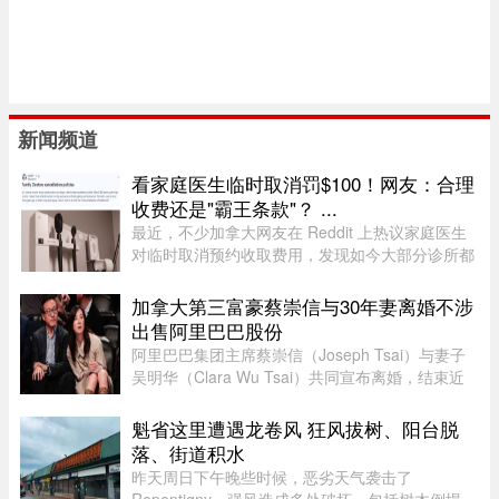
新闻频道
看家庭医生临时取消罚$100！网友：合理
收费还是"霸王条款"？ ...
最近，不少加拿大网友在 Reddit 上热议家庭医生
对临时取消预约收取费用，发现如今大部分诊所都
设有“24小时内取消预约须交费”的规定，金额多在
$60至$100之间。多名网友表示，这类收费政策其
加拿大第三富豪蔡崇信与30年妻离婚不涉
实已经实行十年以上，$60 ...
出售阿里巴巴股份
阿里巴巴集团主席蔡崇信（Joseph Tsai）与妻子
吴明华（Clara Wu Tsai）共同宣布离婚，结束近
30年的婚姻。两人发声明指，这是在相互尊重的前
提下共同做出的决定。目前没有出售任何阿里巴巴
魁省这里遭遇龙卷风 狂风拔树、阳台脱
股份的计划，蔡崇信担任阿里 ...
落、街道积水
昨天周日下午晚些时候，恶劣天气袭击了