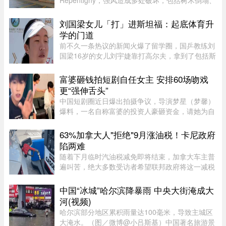
Repentigny，强风造成多处破坏，包括树木倒塌、
阳台脱落以及街道积水。加拿大环境部根据社交媒
体上的多个现场影像，怀疑当地可能出现“一场小
刘国梁女儿「打」进斯坦福：起底体育升
型龙卷风”，但目前尚无法正式确认 ...
学的门道
前不久一条热议的新闻火爆了留学圈，国乒教练刘
国梁16岁的女儿刘宇婕靠打高尔夫，拿到了包括斯
坦福、UCLA、杜克等一众美国名校的录取。据
说，从6月15日那天开始，她每晚都要花上一到两
富婆砸钱拍短剧自任女主 安排60场吻戏
个小时，接美国大学高尔夫校队 ...
更“强伸舌头”
中国短剧圈近日爆出拍摄争议，导演梦星（梦馨）
爆料，一名自称富婆的投资人豪砸资金，请她为自
己量身打造一部50多集短剧，不仅富婆亲自担任女
主角，并亲选男主角演员，还要求剧中安排60多场
63%加拿大人"拒绝"9月涨油税！卡尼政府
吻戏。男主角演员钟宇飞近 ...
陷两难
随着下月临时汽油税减免即将结束，加拿大车主普
遍叫苦，绝大多数受访者希望联邦政府将这一减税
政策永久化。由加拿大纳税人联盟委托 Leger 民调
公司进行的最新调查显示，63% 的加拿大人希望总
中国“冰城”哈尔滨降暴雨 中央大街淹成大
理卡尼（Mark Carney）将 ...
河(视频)
哈尔滨部分地区累积雨量达100毫米，导致主城区
大淹水。（图／微博@小吕斯基）中国著名旅游景