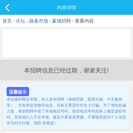
社区
内容详情
最新发表
首页
›
论坛
›
跳蚤市场
›
蒙城招聘
› 查看内容
本招聘信息已经过期，谢谢关注!
温馨提示
本站接到网友举报，有人发布招聘（保姆管家、助理文秘、中文教师
等）、交友和送宠物等信息，目标主要是针对女士行骗。为了增加欺骗
力度，有的招聘中留了本地电话号码，那些电话号码实际上都是虚拟号
码，其实他们人不在本地。建议大家提高警惕，不要随意提供个人信息
并与对方纠缠，谨防“杀猪盘”。