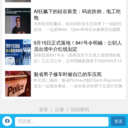
点哈尔滨，4日中午突然降下暴雨。部分地区累积
雨量达100毫米，导致主城区大淹水。游客最爱逛
AI狂飙下的硅谷新贵：码农跌倒，电工吃
的中央大街，也积水严重。民众 ...
饱
当AI依旧狂飙后，硅谷的职业生态迎来了一场剧烈
反转。一边是Meta、OpenAI等巨头豪掷百亿建数
据中心，开出百万年薪疯抢电工，甚至自办技校批
量培养技工；一边是大厂白领接连发起抗议，担忧
9月15日正式落地！841号令明确：公职人
AI迭代吞噬自身岗位。曾经站 ...
员出境中介红线划定
国务院第841号令《国务院关于出境入境管理的规
定》已正式公布，文件明确新规将于2026年9月15
日全面落地实施。此次法规细化出入境全流程管
理，其中针对公职人员、出入境中介机构的约束条
魁省男子修车时被自己的车压死
款，引发社会广泛关注。新规并 ...
昨天周二晚间，魁省Portneuf地区Saint-Raymond
发生一起致命事故，一名60多岁的男子在进行车辆
维修时，被自己的汽车压住身亡。魁省省警
（SQ）于晚上6时30分左右接报，赶赴Saint-
Raymond的rang Sainte-Croix，当时一名 ...
登录
|
注册
|
找回密码
首页
我
社区
生活