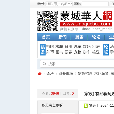
帐号
密码
首页
新闻
跳蚤
论坛
生
招聘
求职
日用
汽车
数码
租房
消
跳
论
蚤
坛
外币
图书
票券
宠物
拼车
接送
学
论坛
跳蚤市场
家政招聘. 求职频道. 
查看:
3946
|
回复:
0
[家政]
有经验阿
蒙
»
›
›
冬天有点冷呀
发表于 2024-11-