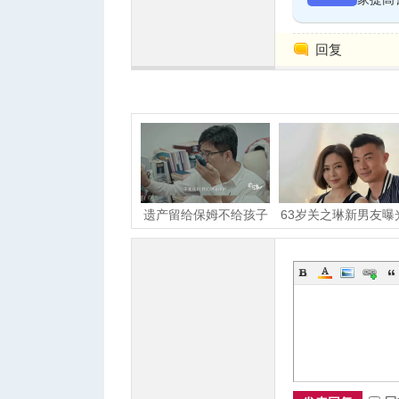
回复
人
遗产留给保姆不给孩子
63岁关之琳新男友曝
他们拍下上海老人最
27岁职业男模！恋
网