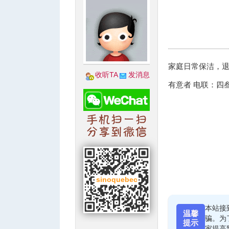
城
家庭日常保洁，
收听TA
发消息
有意者 电联：四叁八-
华
本站接
温馨
骗。为
提示
家提高