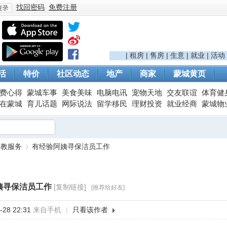
找回密码
免费注册
登
|
租房
|
售房
|
生意
|
就业
|
活动
活
特价
社区动态
地产
商家
蒙城黄页
费心得
蒙城车事
美食美味
电脑电讯
宠物天地
交友联谊
体育健
在蒙城
育儿话题
网际说法
留学移民
理财投资
就业经商
蒙城物
家教服务
有经验阿姨寻保洁员工作
录
姨寻保洁员工作
[复制链接]
[推荐给好友]
›
28 22:31
来自手机
|
只看该作者