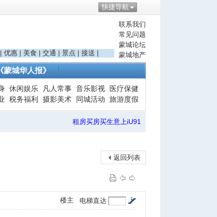
快捷导航
联系我们
常见问题
蒙城论坛
|
优惠
|
美食
|
交通
|
景点
|
接送
|
蒙城地产
《蒙城华人报》
身
休闲娱乐
凡人常事
音乐影视
医疗保健
业
税务福利
摄影美术
同城活动
旅游度假
租房买房买生意上iU91
返回列表
楼主
电梯直达