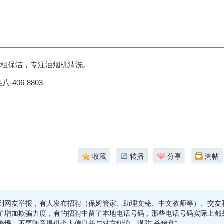
退租保洁，专注油烟机清洗。
406-8803
收藏
转播
分享
淘帖
到网友举报，有人发布招聘（保姆管家、助理文秘、中文教师等）、交友
了增加欺骗力度，有的招聘中留了本地电话号码，那些电话号码实际上都
警惕，不要随意提供个人信息并与对方纠缠，谨防“杀猪盘”。