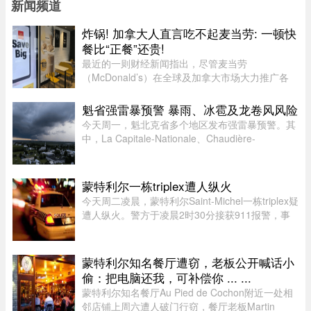
新闻频道
炸锅! 加拿大人直言吃不起麦当劳: 一顿快
餐比“正餐”还贵!
最近的一则财经新闻指出，尽管麦当劳
（McDonald’s）在全球及加拿大市场大力推广各
类“超值套餐”（Value Meals），但其销售额增长速
度依然出现了明显的放缓。图片来源：Global
魁省强雷暴预警 暴雨、冰雹及龙卷风风险
News这一现象在加拿大知名社区论坛 r/ ...
今天周一，魁北克省多个地区发布强雷暴预警。其
中，La Capitale-Nationale、Chaudière-
Appalaches、Estrie、Mauricie以及Montérégie地
区受影响最大。加拿大环境部在天气预警中提
醒：“今天下午至今晚，天气条件有 ...
蒙特利尔一栋triplex遭人纵火
今天周二凌晨，蒙特利尔Saint-Michel一栋triplex疑
遭人纵火。警方于凌晨2时30分接获911报警，事
发地点位于10e Avenue与Legendre街交界处。消
防员赶到时，火势已自行熄灭。警方表示，现场发
现了助燃物，初步调查显示 ...
蒙特利尔知名餐厅遭窃，老板公开喊话小
偷：把电脑还我，可补偿你 ... ...
蒙特利尔知名餐厅Au Pied de Cochon附近一处相
邻店铺上周六遭人破门行窃，餐厅老板Martin