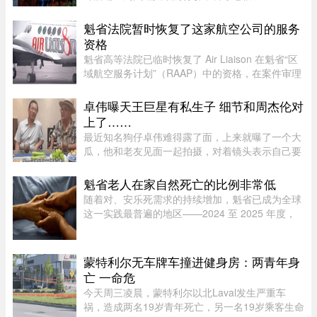
Picard的电脑被盗。他如今公开向公众求助，希望
找回电脑。据Martin Picard介绍，被盗地点位于
魁省法院暂时恢复了这家航空公司的服务
Plateau-Mont-Royal区Duluth Es ...
资格
魁省高等法院已临时恢复了 Air Liaison 在魁省“区
域航空服务计划”（RAAP）中的资格，在案件审理
期间，暂停了省政府将该航空公司剔除出票价补贴
计划的决定。在周一颁布的一项判决中，法官
卓伟曝天王巨星有私生子 细节和周杰伦对
Nancy Bonsaint 批准了 Ai ...
上了……
最近知名狗仔卓伟难得露了面，上来就曝了一个大
瓜，他和老友见面一起拍摄，对着镜头表示自己要
讲一个天王巨星私生子的故事。这里还是要强调一
下，卓伟爆料之前明确表示，故事就是故事，他手
魁省老人在家自然死亡的比例非常低
头也没有真凭实据，建议大 ...
随着对、安乐死需求的持续增加，魁省已成为全球
这一实践最普遍的地区——2024 至 2025 年度，
安乐死占到了全省死亡总人数的 7.9%。然而，一
位资深的姑息治疗医生指出，在让老人能够在家里
尊严离世这方面，魁省的表现 ...
蒙特利尔无车牌车撞进健身房：两青年身
亡 一命危
今天周三凌晨，蒙特利尔以北Laval发生严重车
祸，造成两名19岁青年死亡，另一名19岁乘客生命