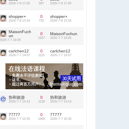
2026-7-8 17:05
897
2026-7-8 17:05
shopper+
0
shopper+
2026-7-8 13:16
732
2026-7-8 13:16
MaisonFuch
0
MaisonFuchun
un
1557
2026-7-7 16:05
2026-7-7 16:05
carlchen12
0
carlchen12
2026-7-7 14:57
1115
2026-7-7 14:57
协和旅游
0
协和旅游
2026-7-7 14:13
1135
2026-7-7 14:13
77777
0
77777
2026-7-7 10:35
1069
2026-7-7 10:35