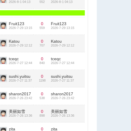
2026-8-1 04:13
552
2026-8-1 04:13
Fruit123
0
Fruit123
2026-7-29 13:15
559
2026-7-29 13:15
Katou
0
Katou
2026-7-29 12:12
707
2026-7-29 12:12
tceqc
0
tceqc
2026-7-27 12:44
840
2026-7-27 12:44
sushi.yuitsu
0
sushi.yuitsu
2026-7-27 11:37
1198
2026-7-27 11:37
sharon2017
0
sharon2017
2026-7-26 23:42
538
2026-7-26 23:42
美丽如雪
0
美丽如雪
2026-7-26 13:36
898
2026-7-26 13:36
zita
0
zita