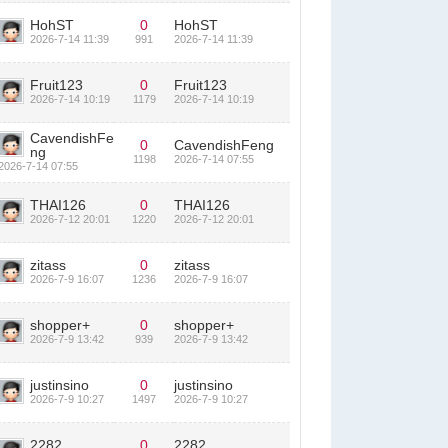
HohST
0
HohST
2026-7-14 11:39
991
2026-7-14 11:39
Fruit123
0
Fruit123
2026-7-14 10:19
1179
2026-7-14 10:19
CavendishFe
0
CavendishFeng
ng
1198
2026-7-14 07:55
2026-7-14 07:55
THAI126
0
THAI126
2026-7-12 20:01
1220
2026-7-12 20:01
zitass
0
zitass
2026-7-9 16:07
1236
2026-7-9 16:07
shopper+
0
shopper+
2026-7-9 13:42
939
2026-7-9 13:42
justinsino
0
justinsino
2026-7-9 10:27
1497
2026-7-9 10:27
2282
0
2282