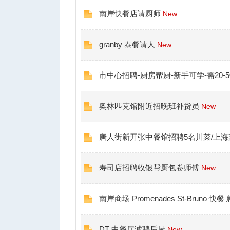
网
南岸快餐店请厨师
New
granby 泰餐请人
New
市中心招聘-厨房帮厨-新手可学-需20-
奥林匹克馆附近招晚班补货员
New
唐人街新开张中餐馆招聘5名川菜/上海
寿司店招聘收银帮厨包卷师傅
New
南岸商场 Promenades St-Bruno 
DT 中餐厅诚聘后厨
New