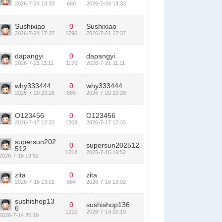
2026-7-24 14:33
660
2026-7-24 14:33
Sushixiao
0
Sushixiao
2026-7-21 17:37
1796
2026-7-21 17:37
dapangyi
0
dapangyi
2026-7-21 11:11
1170
2026-7-21 11:11
why333444
0
why333444
2026-7-20 23:28
885
2026-7-20 23:28
O123456
0
O123456
2026-7-17 12:33
1208
2026-7-17 12:33
supersun202
0
supersun202512
512
1218
2026-7-16 19:52
2026-7-16 19:52
zita
0
zita
2026-7-16 13:02
884
2026-7-16 13:02
sushishop13
0
sushishop136
6
1210
2026-7-14 20:19
2026-7-14 20:19