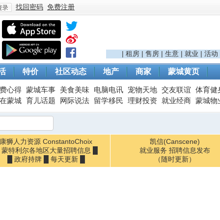
找回密码
免费注册
登
|
租房
|
售房
|
生意
|
就业
|
活动
活
特价
社区动态
地产
商家
蒙城黄页
费心得
蒙城车事
美食美味
电脑电讯
宠物天地
交友联谊
体育健
在蒙城
育儿话题
网际说法
留学移民
理财投资
就业经商
蒙城物
康狮人力资源 ConstantoChoix
凯信(Canscene)
█ 蒙特利尔各地区大量招聘信息 █
录
就业服务 招聘信息发布
█ 政府持牌 █ 每天更新 █
（随时更新）