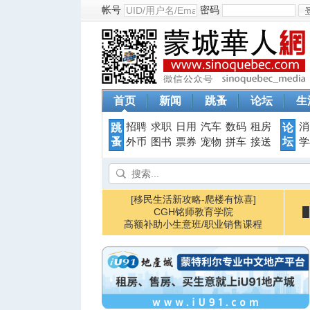
帐号
密码
首页
新闻
跳蚤
论坛
生
招聘
求职
日用
汽车
数码
租房
消
跳
论
蚤
坛
外币
图书
票券
宠物
拼车
接送
学
[移民生活新攻略-爬楼有惊喜]
CGH铭师教育学院
高额补助小生意班/职业销售课程