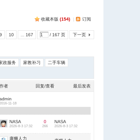
收藏本版
(
154
)
|
订阅
9
10
... 167
/ 167 页
下一页
家政服务
家教补习
二手车辆
作者
回复/查看
最后发表
admin
2016-11-18
NASA
0
NASA
2026-8-3 17:32
266
2026-8-3 17:32
康狮人力