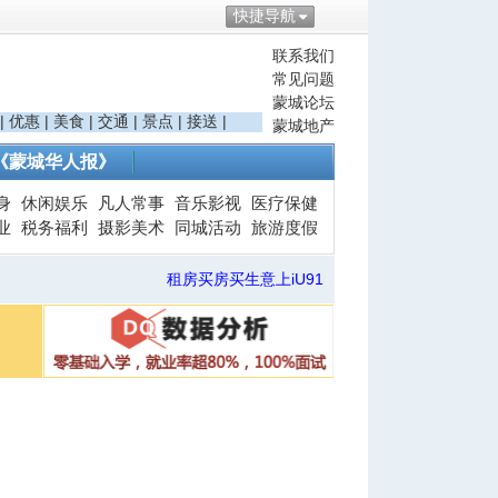
快捷导航
联系我们
常见问题
蒙城论坛
|
优惠
|
美食
|
交通
|
景点
|
接送
|
蒙城地产
《蒙城华人报》
身
休闲娱乐
凡人常事
音乐影视
医疗保健
业
税务福利
摄影美术
同城活动
旅游度假
租房买房买生意上iU91