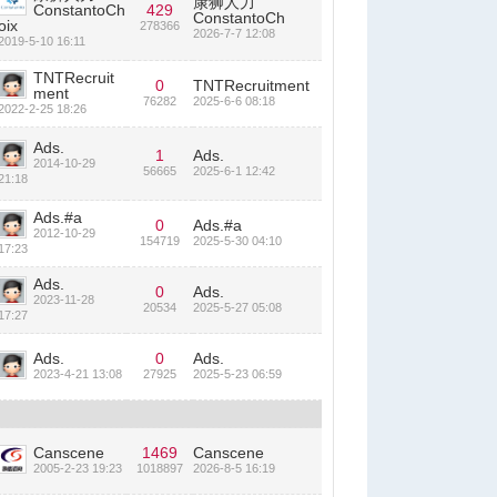
康狮人力
ConstantoCh
429
ConstantoCh
oix
278366
2026-7-7 12:08
2019-5-10 16:11
TNTRecruit
0
TNTRecruitment
ment
76282
2025-6-6 08:18
2022-2-25 18:26
Ads.
1
Ads.
2014-10-29
56665
2025-6-1 12:42
21:18
Ads.#a
0
Ads.#a
2012-10-29
154719
2025-5-30 04:10
17:23
Ads.
0
Ads.
2023-11-28
20534
2025-5-27 05:08
17:27
Ads.
0
Ads.
2023-4-21 13:08
27925
2025-5-23 06:59
Canscene
1469
Canscene
2005-2-23 19:23
1018897
2026-8-5 16:19