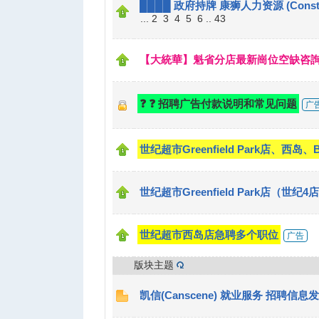
████ 政府持牌 康狮人力资源 (Constan
...
2
3
4
5
6
..
43
华
【大統華】魁省分店最新崗位空缺咨
❓ ❓ 招聘广告付款说明和常见问题
广
世纪超市Greenfield Park店、西岛、
人
世纪超市Greenfield Park店（世纪
世纪超市西岛店急聘多个职位
广告
版块主题
凯信(Canscene) 就业服务 招聘信