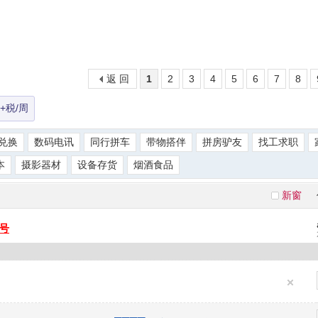
返 回
1
2
3
4
5
6
7
8
+税/周
兑换
数码电讯
同行拼车
带物搭伴
拼房驴友
找工求职
本
摄影器材
设备存货
烟酒食品
新窗
号