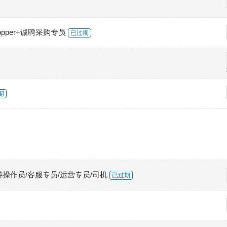
 / Shopper+诚聘采购专员
已过期
期
游操作员/客服专员/运营专员/司机
已过期