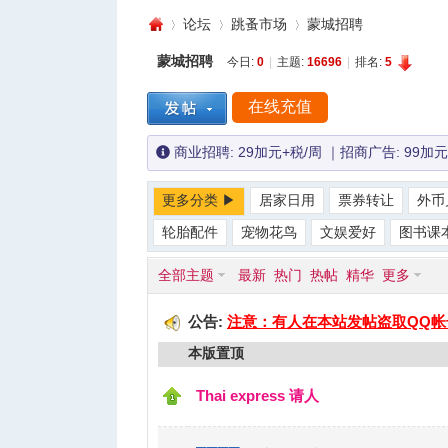
论坛
跳蚤市场
蒙城招聘
蒙城招聘
今日:
0
|
主题:
16696
|
排名:
5
在线充值
蒙
»
›
›
商业招聘: 29加元+税/周 ｜招商广告: 99加元
更多分类 ▶
居家日用
票券转让
外币
轮胎配件
宠物花鸟
文娱爱好
图书课
全部主题
最新
热门
热帖
精华
更多
城
公告:
注意：有人在本站发帖盗取QQ帐
本版置顶
Thai express 请人