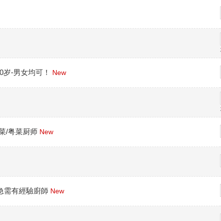
50岁-男女均可！
New
菜/粤菜厨师
New
快餐 急需有經驗廚師
New