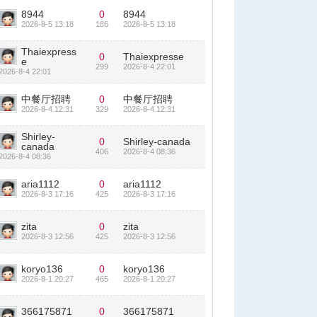
8944
0
8944
2026-8-5 13:18
186
2026-8-5 13:18
Thaiexpress
0
Thaiexpresse
e
299
2026-8-4 22:01
2026-8-4 22:01
中餐厅招聘
0
中餐厅招聘
2026-8-4 12:31
329
2026-8-4 12:31
Shirley-
0
Shirley-canada
canada
406
2026-8-4 08:36
2026-8-4 08:36
aria1112
0
aria1112
2026-8-3 17:16
425
2026-8-3 17:16
zita
0
zita
2026-8-3 12:56
425
2026-8-3 12:56
koryo136
0
koryo136
2026-8-1 20:27
465
2026-8-1 20:27
366175871
0
366175871