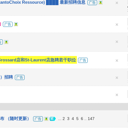
toChoix Ressource) ████ 最新招聘信息
广告
詢
广告
告
Brossard店和St-Laurent店急聘若干职位
广告
4店）招聘
广告
息发布 （随时更新）
...
2
3
4
5
6
..
147
广告