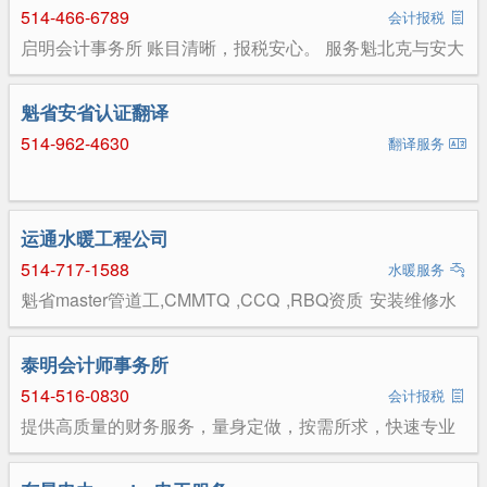
514-466-6789
目，并办理用地性质、建设许可等各类许可申请，项目全
会计报税
面符合建筑与市政规范。无论您是开发商还是自建业主，
启明会计事务所 账目清晰，报税安心。 服务魁北克与安大
我们都能为您量身打造专业、高效的建筑设计方案。
略的小企业、专业人士与新移民家庭。中文、英文、法文
沟通，财务的事不用再靠人转述。 ■ 记账与对账 — 每月记
账、QuickBooks 整理、应收应付梳理 ■ 税务申报 — T1
魁省安省认证翻译
个人税、T2 公司税、T3 信托税、GST/QST ■ 薪资与年终
514-962-4630
— 薪资记录、年终资料整理 ■ 预算与规划 — 现金流规
翻译服务
划、定价复核、商业计划 首次咨询免费。先了解您的情
况，再谈费用和范围。 电话 514-466-6789
info@clarityaccountingservices.ca
clarityaccountingservices.ca（网站提供中文）
运通水暖工程公司
514-717-1588
水暖服务
魁省master管道工,CMMTQ ,CCQ ,RBQ资质 安装维修水
表,上下水管道,更换维修热水炉,洗碗机,水阀,水池,马桶及管
道疏通等。24小时急修, RBQ: 5647-5742-01
泰明会计师事务所
514-516-0830
会计报税
提供高质量的财务服务，量身定做，按需所求，快速专业
的咨询解决方案 ，实现您的商业发展计划。