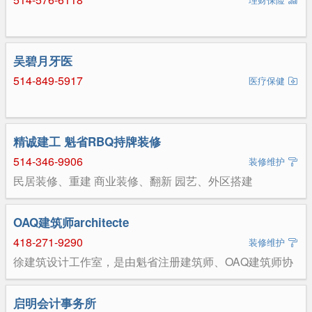
2868 微信：jun1512685631 邮箱：
a5149992868@gmail.com
吴碧月牙医
514-849-5917
医疗保健
精诚建工 魁省RBQ持牌装修
514-346-9906
装修维护
民居装修、重建 商业装修、翻新 园艺、外区搭建
OAQ建筑师architecte
418-271-9290
装修维护
徐建筑设计工作室，是由魁省注册建筑师、OAQ建筑师协
会会员徐先生主理的建筑设计事务所，专注于住宅与商业
项目设计，拥有十多年本地经验，流程规范、执行高效。
我们提供从可行性分析、概念方案、施工图设计、政府审
启明会计事务所
批到施工配合的全流程服务。承接新建、改造与扩建项