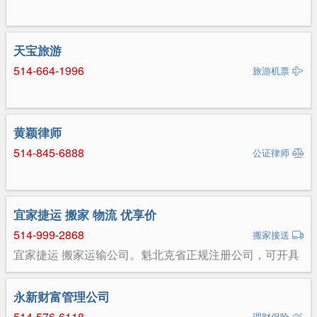
天宝旅游
514-664-1996
旅游机票
黄颖律师
514-845-6888
公证律师
宜家捷运 搬家 物流 优享价
514-999-2868
搬家接送
宜家捷运 搬家运输公司。魁北克省正规注册公司，可开具
报销发票，专注服务十年！ 各类搬家、机场接送、购物提
货、边境登陆、旅游包车等用车服务。 备有箱式货车、丰
田塞纳七座商务Van ，丰田rav4。 提供仓库存储服务。价
永新财富管理公司
格优惠50%。 友好、专业、诚信 张先生 电话：514-999-
514-576-6118
理财保险