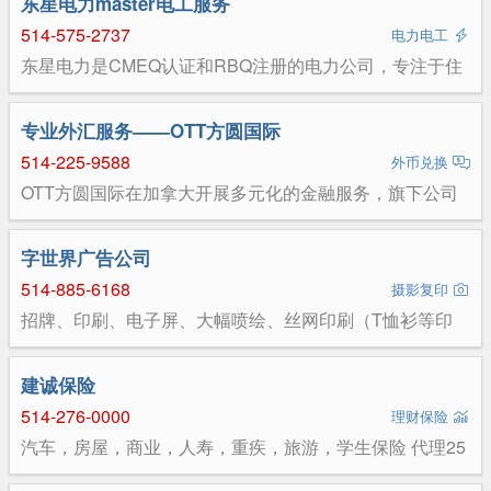
东星电力master电工服务
514-575-2737
电力电工
东星电力是CMEQ认证和RBQ注册的电力公司，专注于住
宅，商业，工业的各种电气安装，改造，故障排除，外线
升级，充电桩安装等工作，质量第一，收费亲民。电话：
5145752737，微信：jamestang5
专业外汇服务——OTT方圆国际
514-225-9588
外币兑换
OTT方圆国际在加拿大开展多元化的金融服务，旗下公司
在联邦银监会、联邦证监会和安省、BC省、魁省证监会等
多家监管机构注册。集团业务涵盖外汇交易、国际汇款、
智能支付、证券交易、资产管理、基金投资等，为优质客
字世界广告公司
户提供全方位、便捷、高效和专业的金融服务。 最优汇率
514-885-6168
• 轻松兑换 结算品种涵盖加元、美元、人民币、港币和欧
摄影复印
元等全球十多种主流货币，具备最优的银行间批发汇率，
招牌、印刷、电子屏、大幅喷绘、丝网印刷（T恤衫等印
便捷、快速到账等特点，同时提供24小时在线外汇交易服
刷）,名片印刷3000张/59.99元
务，让客户享有足不出户的外汇兑换体验。 大额汇款 • 快
速便捷 OTT方圆外汇为进出口企业和客户提供离岸人民币
建诚保险
结算，以及定制化的外汇远期合约和汇率风险对冲服务，
帮助客户有效创造更高商业价值。
514-276-0000
理财保险
汽车，房屋，商业，人寿，重疾，旅游，学生保险 代理25
家公司 汉，英，法，粤，韩，越南，柬埔寨，西班牙语服
务