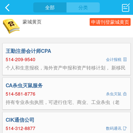
社区
全部
最新发表
分类
蒙城黄页
申请刊登蒙城黄页
王勤注册会计师CPA
514-209-9540
会计报税
个人和生意报税，海外资产申报和资产转移计划， 新移民
税务计划, 公司开办前税务计划
CA杀虫灭鼠服务
514-581-8776
杀虫灭鼠
持有专业杀虫执照，可进行住宅、商业、工业杀虫（老
鼠、蟑螂、臭虫、蚂蚁，蜜蜂……）
CIK通信公司
514-312-8877
数码通讯