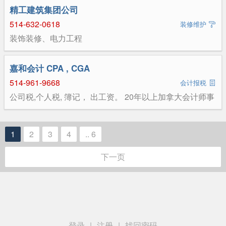
精工建筑集团公司
514-632-0618
装修维护
装饰装修、电力工程
嘉和会计 CPA , CGA
514-961-9668
会计报税
公司税,个人税, 簿记， 出工资。 20年以上加拿大会计师事
务所经验。 专注Depanneur ， 餐馆和出租物业.
1
2
3
4
.. 6
下一页
登录
|
注册
|
找回密码