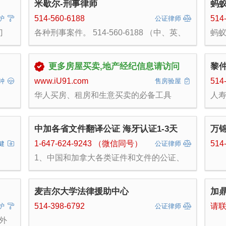
米歇尔-刑事律师
蚂
首次沟通免费 ｜ zljtlbella789@gmail.com
号： 
info@clarityaccountingservices.ca
融入
｜514-466-6789
clarityaccountingservices.ca（网站提供中
业
514-560-6188
514
护
公证律师
文）
备
门
各种刑事案件。 514-560-6188 （中、英、
蚂蚁
英
板修
法）
Tr
假
家庭
年
令
砖，
团
业
更多房屋买卖,地产经纪信息请访问
黎
式
业
本地
www.iU91.com
514
钟
售房验屋
提货
华人买房、租房和生意买卖的必备工具
人寿
尺
保险
min
中加各省文件翻译公证 海牙认证1-3天
万
1-647-624-9243 （微信同号）
514
健
公证律师
1、中国和加拿大各类证件和文件的公证、
就
翻译、海牙认证（律师、政府、认证翻
品，
译），覆盖中国和加拿大全境，不限领区，
设计
周期只需1-3天：同一人 委托书 声明书 结婚
麦吉尔大学法律援助中心
加
文服
证 护照 出生证 死亡证明 无犯罪 售房委托
持牌
离婚委托 诉讼委托 遗嘱 2、国内公证处代
514-398-6792
请
护
公证律师
办：代办中国无犯罪公证、出生公证。代办
外
各国驻中国使领馆双认证。 3、加拿大无犯