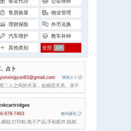
签证代办
公证律师
售房验屋
物业管理
理财保险
外币兑换
汽车维护
教车补钟
其他类别
全部
105
算、占卜
gyunxingyun83@gmail.com
测算占卜
任意二人之间的关系，如婚恋关系、亲子
、 朋友关系等等。 前世缘分，今生感
走向及结局，二人合婚，合作关系测算，
 2.梅花易数测事情成功与否。
inkcartridges
gyunxingyjn83@gmail.com
66-979-7463
数码通讯
,硒鼓,打印机,电子产品,手机配件,线材,
器材,灯具