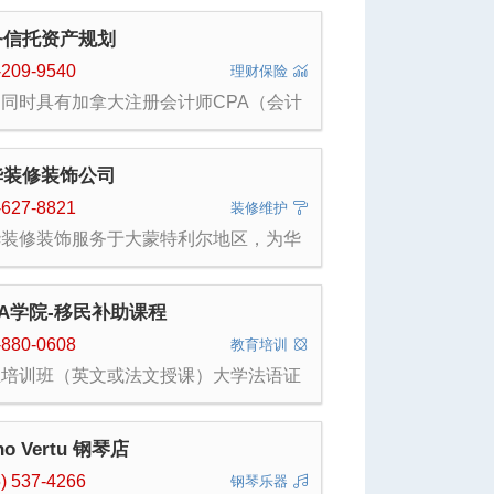
务信托资产规划
-209-9540
理财保险
同时具有加拿大注册会计师CPA（会计
码：1450390）和注册财务规划师
nancial Planner的执照的理财顾问（执照
：75098）。她是工商硕士学位，同时
华装修装饰公司
美国注册会计师CPA 。她常年在满城华
服务中心和南岸华人服务中心做个人和海
-627-8821
装修维护
资产申报讲座，专注投资移民税务规划和
华装修装饰服务于大蒙特利尔地区，为华
产配置。她是魁省华人中少有的获得环球
及西人提供优质的装修和工程服务。 涵盖
圆桌三个级别会员Qualifying Member,
类室内装修项目： 室内屋顶、墙面维修和
rt of Table, Top of Table 中的最高级别
换； 铺设木地板、瓷砖、全屋水电改造、
 of Table（TOT, MDRT）
SA学院-移民补助课程
内外油漆；橱柜安装，厨房改造； 整屋翻
整体改造； 地下室翻新及改造。 我们
-880-0608
教育培训
力于提供绝佳的服务，让您感觉到温馨舒
业培训班（英文或法文授课）大学法语证
。
班（新移民高额补助针对6岁以下）
no Vertu 钢琴店
5) 537-4266
钢琴乐器