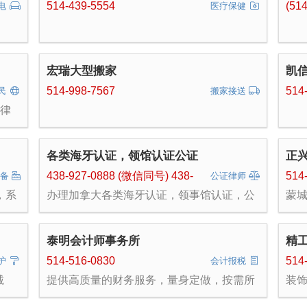
；房
和接受，并经接受加拿大警方的查询确认。
514-439-5554
(51
电
医疗保健
景观
报价请发文件到：
匙工
info@yutongconsulting.com
台、
宏瑞大型搬家
凯
514-998-7567
514
民
搬家接送
民律
，
各类
各类海牙认证，领馆认证公证
正
438-927-0888 (微信同号) 438-
514
设备
公证律师
338-8397
，系
办理加拿大各类海牙认证，领事馆认证，公
蒙城
件开
证，委托。周期10个工作日。 翻译各类文
（
括饭
件。 办理留学签证和移民的服务项目。 办
顶
理中国签证。
理。
泰明会计师事务所
精
除
我们的
各类
514-516-0830
514
护
会计报税
下技
修
诚
提供高质量的财务服务，量身定做，按需所
装
番。
补
楼梯
求，快速专业的咨询解决方案 ，实现您的商
促销
业发展计划。
；大