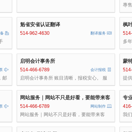
片，可以致电或微信咨询。
專售
沙尼
時
魁省安省认证翻译
枫叶学
Fen
514-962-4630
514
设备
翻译服务
手
多
叶学
件，
盈
、安
省T
启明会计事务所
蒙
科
快
514-466-6789
514
票
会计报税
市
，邮
启明会计事务所 账目清晰，报税安心。 服
提
和
-
务魁北克与安大略的小企业、专业人士与新
限
况
移民家庭。中文、英文、法文沟通，财务的
租
移民
事不用再靠人转述。 ■ 记账与对账 — 每月
续
和
网站服务｜网站不只是好看，要能带来客
专
记账、QuickBooks 整理、应收应付梳理 ■
客
链条
人。
税务申报 — T1 个人税、T2 公司税、T3 信
班）
514-466-6789
416
票
网站制作
托税、GST/QST ■ 薪资与年终 — 薪资记
年级
网站服务｜网站不只是好看，要能带来客
我
录、年终资料整理 ■ 预算与规划 — 现金流
请
人。 中英法三语网站 · 手机适配 · Google 搜
卖
规划、定价复核、商业计划 首次咨询免费。
广
索与地图（SEO/GEO）· 法语内容补齐 · 后
求请
先了解您的情况，再谈费用和范围。 电话
设
续维护 餐厅 · 诊所 · 美容 · 装修 · 贸易 · 补习
Ltd
514-466-6789
场