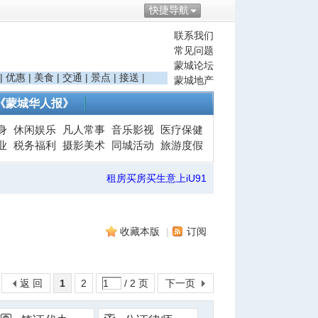
快捷导航
联系我们
常见问题
蒙城论坛
|
优惠
|
美食
|
交通
|
景点
|
接送
|
蒙城地产
《蒙城华人报》
身
休闲娱乐
凡人常事
音乐影视
医疗保健
业
税务福利
摄影美术
同城活动
旅游度假
租房买房买生意上iU91
收藏本版
|
订阅
返 回
1
2
/ 2 页
下一页