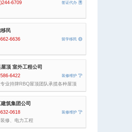
4)244-6709
签证代办
信移民
-662-6636
留学移民
兴屋顶 室外工程公司
-586-6422
装修维护
专业持牌RBQ屋顶团队承揽各种屋顶
平屋顶，坡屋顶）的安装及维修，各类屋
漏水维修，水槽落水管安装，维修，清
soffit,风塔，天窗安装维修。烟囱维修拆
工建筑集团公司
。阁楼检查，添加保温棉。加装融雪线。
室内外工程，修补外墙，siding板安装
-632-0618
装修维护
理，庭院铺砖铺，草坪，水泥台阶裂缝修
饰装修、电力工程
，室内装修等。