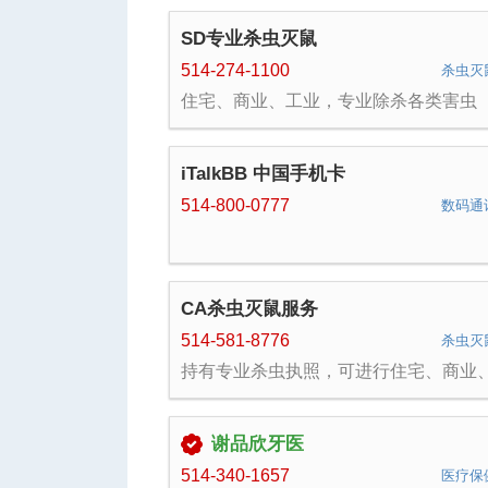
SD专业杀虫灭鼠
514-274-1100
杀虫灭
人
住宅、商业、工业，专业除杀各类害虫
iTalkBB 中国手机卡
514-800-0777
数码通
网
CA杀虫灭鼠服务
514-581-8776
杀虫灭
持有专业杀虫执照，可进行住宅、商业
业杀虫（老鼠、蟑螂、臭虫、蚂蚁，蜜
蜂……）
谢品欣牙医
514-340-1657
医疗保