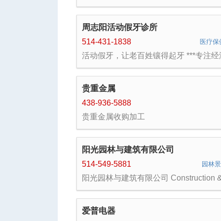
区搭建
周志阳活动假牙诊所
514-431-1838
医疗保
活动假牙，让老百姓镶得起牙 ***专注经
惠的传统活动假牙 | 单颗至多颗牙齿缺
可镶复*** 其它服务：定制式运动护齿及
式美白牙套
贵重金属
438-936-5888
贵重金属收购加工
阳光园林与建筑有限公司
514-549-5881
园林
阳光园林与建筑有限公司 Construction 
Paysagement Sun. Inc. 阳光园林与建
限公司为魁北克建筑和园林持牌公司，
建筑类RBQ牌照，所有公司从业人员持
爱普电器
筑和园林类资格认证证书。 建筑---房屋