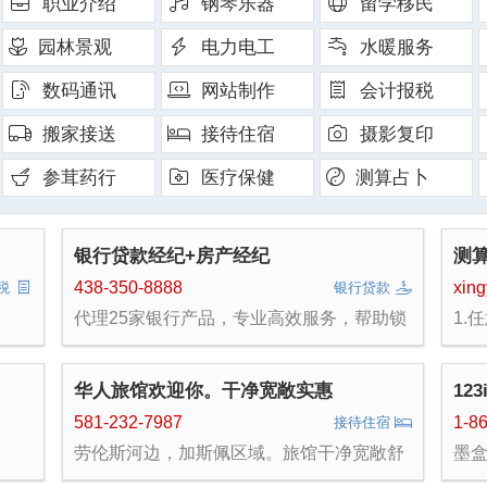
职业介绍
钢琴乐器
留学移民
园林景观
电力电工
水暖服务
数码通讯
网站制作
会计报税
搬家接送
接待住宿
摄影复印
参茸药行
医疗保健
测算占卜
银行贷款经纪+房产经纪
测
438-350-8888
xin
税
银行贷款
代理25家银行产品，专业高效服务，帮助锁
1.
定最低银行利率，评估贷款能力，卖房买房
关系
不迷路！ 自雇人士报税少，想买房，有特殊
情
通道，请随时联系我！
等。
华人旅馆欢迎你。干净宽敞实惠
123
xin
581-232-7987
1-8
接待住宿
劳伦斯河边，加斯佩区域。旅馆干净宽敞舒
墨盒
适实惠性价比高。欢迎电话咨询。鼓励网上
摄影