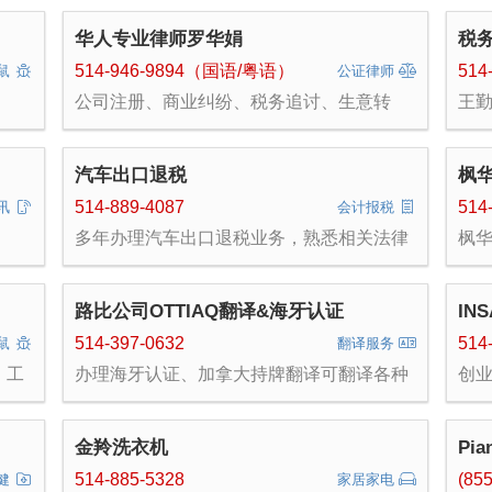
订房
华人专业律师罗华娟
税
514-946-9894（国语/粤语）
514
鼠
公证律师
公司注册、商业纠纷、税务追讨、生意转
王勤
让、申请破产、离婚和遗产物业纠纷案件、
师号
文件公证。
Fi
号码
汽车出口退税
枫
也是
人
514-889-4087
514
讯
会计报税
外
多年办理汽车出口退税业务，熟悉相关法律
枫
资
人
百万
各
Cou
更
Top
路比公司OTTIAQ翻译&海牙认证
IN
室
新及
514-397-0632
514
鼠
翻译服务
致
、工
办理海牙认证、加拿大持牌翻译可翻译各种
创
适
证件文件翻译（如疫苗，驾照翻译等，出生
书
证明，死亡证明，无犯罪证明等），各类文
件公证认证（如：海牙公约业务、商用授权
金羚洗衣机
Pia
书、民用授权书、单身证明、国籍证明、同
名声明、遗产继承/弃权声明书等）详情见图
514-885-5328
(85
健
家居家电