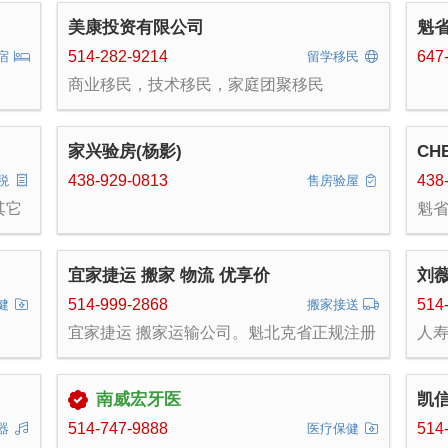
的运
美康投资有限公司
魁省
销存
优
板收
514-282-9214
647
宿
留学移民
欧的
商业移民，技术移民，家庭团聚移民
公司
家兴验房(杨影)
CH
438-929-0813
438
税
售房验屋
其它
魁省
复，
维修
务规
卫生
，
安装维
宜家捷运 搬家 物流 优享价
刘
50
：
514-999-2868
514
健
搬家接送
宜家捷运 搬家运输公司。魁北克省正规注册
人
公司，可开具报销发票，专注服务十年！ 各
险
类搬家、机场接送、购物提货、边境登陆、
旅游包车等用车服务。 备有箱式货车、丰田
南威宏牙医
凯信
塞纳七座商务Van ，丰田rav4。 提供仓库存
储服务。价格优惠50%。 友好、专业、诚信
514-747-9888
514
器
医疗保健
张先生 电话：514-999-2868 微信：