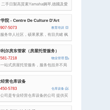
 二手日製高質素Yamaha鋼琴,德國及愛
亞製歐洲名廠鋼琴,鋼琴練習室出租 ,同
提供鋼琴導師安排
院 - Centre De Culture D'Art
gye
-907-5073
教育培训
年服务华人社区，硕果累累，有目共睹 枫
院成立于2003年,是魁省注册综合性非
利教育培训机构。创办伊始，学院首推魁
OP1中学的入学考试培训，国际小学和
特利尔房东管家（房屋托管服务）
技小学备考系列，中学生插班考试系列，
速走出欢迎班系列等课程，填补魁省教育
-581-7218
物业管理
场的空白，最大程度满足了广大华裔移民
供一站式房屋托管服务，服务包括并不局
其他族裔子女就学的迫切需要，让不同状
：评估租赁的市场价格，拍照招租，核查
的同学实现了名校梦想。从根本上改变了
客信用并严格筛选，与租客沟通，签约，
子女入读魁省名校难的状况，10年发展
约，调整租金，日常物业维护，管理租
完善，学院现已形成一条完整的补习培训
业经营仓库设备
，协助房东处理租赁纠纷等等
。从学前教育（4岁学前班，5岁学前
到小学1到6年级，从中学1年级到中学5
-450-5783
仓库设备
，从CEGEP 到美，加两国大学名校申
们公司是专业经营仓库设备的公司 提供买
，枫叶学院每年都在学生成长过程中的为
、租赁、维修保养服务 如果您有这方面需
大学员保驾护航，并取得累累硕果。度身
您联系我们分公司 Harumi Machinery
计的各类培训课程，成为蒙特利尔教育市
(Montreal) Tel：416-450-5783 Filex 微信
上广泛认可的教育品牌。学院积极立足和