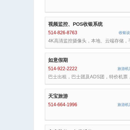
视频监控、POS收银系统
514-826-8763
收银
4K高清监控摄像头，本地、云端存储，
机、电脑远程操控。杂货店CASIO、
SHARP、SAM4S收银机、POS收银软
酒吧、餐厅 WEB-MEV收银系统，销售
如意假期
装及服务。
514-922-2222
旅游机
巴士出租，巴士团及ADS团，特价机票
轮，亚洲及欧洲游等。 联系电话：1-866
417-6666，（514）922-2222
天宝旅游
514-664-1996
旅游机