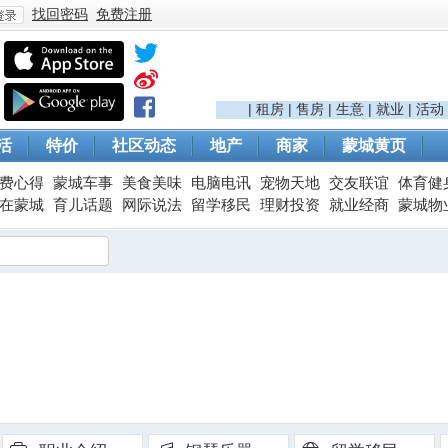
找回密码
免费注册
登
|
租房
|
售房
|
生意
|
就业
|
活动
活
特价
社区动态
地产
商家
蒙城黄页
费心得
蒙城车事
美食美味
电脑电讯
宠物天地
交友联谊
体育健
在蒙城
育儿话题
网际说法
留学移民
理财投资
就业经商
蒙城物
录