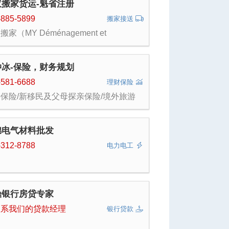
蚁搬家货运-魁省注册
Hunter19760606
本地教育市场，结合发展需要设置12大
务板块，分别是：中考和插考部，小学生
-885-5899
搬家接送
考部，欢迎班部，学前早教部，中文部，
搬家（MY Déménagement et
文部，数学竞赛部，家教中心，中小学生
ansport)乃魁省注册正规搬家公司，10余
日营（春令营，夏令营，冬令营，国际夏
专业搬家经验，专业搬家工具，专业搬家
营），文体综艺部，留学移民服务部，职
队，安全高效，价格合理，有口皆碑！ 专
培训部。
仲冰-保险，财务规划
搬运钢琴商业冰箱等重物；蒙特利尔魁省
搬家及多伦多，渥太华长途搬家；Ikea
-581-6688
理财保险
安装安家服务；有适合中大型搬家的20
保险/新移民及父母探亲保险/境外旅游
卡车及适合学生单身小型搬家的
/基金/教育基金 等
ivan。
锦电气材料批发
-312-8788
电力电工
鼎银行房贷专家
联系我们的贷款经理
银行贷款