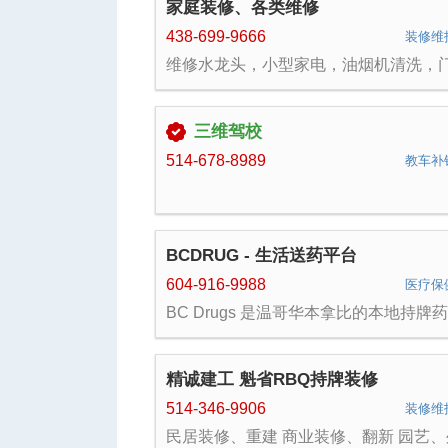
家庭装修、各类维修
438-699-9666
装修维
维修水龙头，小型家电，油烟机清洗，
锁，院门，马桶，换灯，换热水器，地
复，通下水，户外除草，地下室漏水等
各类维修。家庭装修，刷漆，补墙，贴
三维驾校
橱柜,墙缝维修维补等各种服务。 联系方
4386991999/4386999666
514-678-8989
教车补
BCDRUG - 生活送药平台
604-916-9988
医疗保
BC Drugs 是温哥华本拿比的本地持牌药
房， 我们有在线家庭医生，无需本人
诊，在线提供处方 提供男性ED问题药
女性避孕药，等其他生活药品 专为华人
精诚建工 魁省RBQ持牌装修
的线上问诊APP 服务全加拿大，全程中
务，48小时低调包装送到家。 BC省
514-346-9906
装修维
药房 License #29361
民居装修、重建 商业装修、翻新 园艺、
bcdrugspharmacy.com