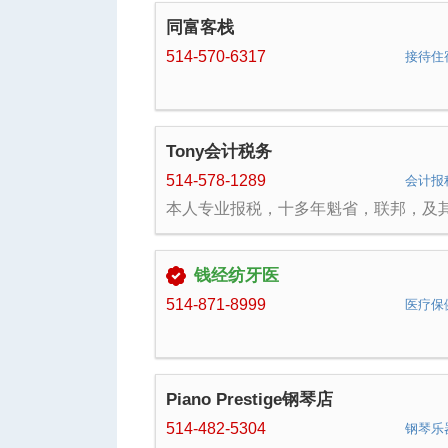
商超的员工管理和客户管理提高了业主
同富客栈
营能力和财务收入；实时库存显示和进
系统是连锁店的不二选择。 早期，在单
514-570-6317
接待住
银机使用年代，本公司是三星夏普卡西
魁省分销商，该类产品的技术支持仍是
业务。
Tony会计税务
514-578-1289
会计报
本人专业报税，十多年魁省，联邦，及
各省报税经验。 擅长报税，政府信件回
福利申请，海外资产申报， 新老移民税
划, 房产卖卖税务，家庭报税及合理避税
钱经纺牙医
等。 留学生有优惠。有需要请联系。 邮
箱：tonyhappy2013@gmail.com 微信
514-871-8999
医疗保
Tony_20155102 手机：514 578 1289
Piano Prestige钢琴店
514-482-5304
钢琴乐