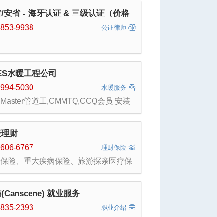
/安省 - 海牙认证 & 三级认证（价格
惠/办理周期短）
-853-9938
公证律师
ES水暖工程公司
-994-5030
水暖服务
Master管道工,CMMTQ,CCQ会员 安装
上下水管道,水表,水阀,热水器 及厨房和
间各类洁具,快速疏通下水 暖气,天然气
修 RBQ#5744213901 (438)994-
薇理财
30(车师傅)
-606-6767
理财保险
寿保险、重大疾病保险、旅游探亲医疗保
、留学生医疗保险
(Canscene) 就业服务
-835-2393
职业介绍