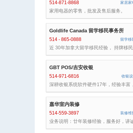
诊断及咨询；房屋建设及翻修项目管理
514-871-8868
家居家
屋木结构及电气专项。 园林---承建园林
家用电器的零售，批发及售后服务。
室外工程咨询、设计、建设及维护交钥
程。 具体内容（地砖、露台、砖墙、阳
台阶、树灌木花草、园林喷灌和照明）
Goldlife Canada 留学移民事务所
514 - 865-0888
留学移
近 30年加拿大留学移民经验， 持牌移
师顾问及专业团队， 众多政府教育资源
实实在在一条龙服务。 专业办理加拿大
移民留学及疑难被拒案例上诉。
GBT POS/吉安收银
514-971-6816
收银
深耕收银系统软件硬件17年，经验丰富
统可靠，是魁省税局监税机安装商和软
发合作伙伴。 主营餐饮业收银系统，包
店（堂吃，快餐，外卖，自取和线上点
嘉华室内装修
餐），酒吧，车载食品售卖(FOOD
TRUCK)，食品自助机（kiosk） 其次
514-559-3897
装修维
零售批发系统也深受大家喜爱，线上线
业务说明：廿年装修经验，服务好，讲
术打通任督二脉，助力用户实现利润翻
信。 浴室厨房，瓷砖地板，水电油漆，
小商铺的瓶子押金处理，批产品调价，
土库。 免费估值
品折扣，统计报表等等都非常方便实用