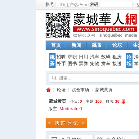
帐号
密码
首页
新闻
跳蚤
论坛
生
招聘
求职
日用
汽车
数码
租房
消
跳
论
蚤
坛
外币
图书
票券
宠物
拼车
接送
学
论坛
跳蚤市场
蒙城黄页
蒙城黄页
今日:
0
|
主题:
106
|
排名:
30
版主:
Moderator1
蒙
»
›
›