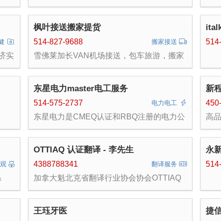
罪证明申请与领事馆认证：皇家骑警和警察
局无犯罪证明，申请无犯罪证明 + 海牙认证
4、加拿大和美国移民文件翻译公证：中国
枫叶接送搬家提货
it
出具的各类文件和证件的翻译+律师公证，
加拿大使用，加拿大移民局、税务局、银行
514-827-9688
514
健
搬家接送
均认可。 5、加拿大ATIO认证翻译，驾照、
济实
雪佛莱加长VAN机场接送，包车旅游，搬家
法庭文件等。 欢迎惠顾。请加我们微信：
失均
提货。中年司机成熟稳重，服务尽心，安全
sanjirenzheng
定制
为重。联系电话（与微信同一号）：
5148279688
东星电力master电工服务
新
514-575-2737
450
电力电工
东星电力是CMEQ认证和RBQ注册的电力公
高品
司，专注于住宅，商业，工业的各种电气安
站
装，改造，故障排除，外线升级，充电桩安
装等工作，质量第一，收费亲民。电话：
OTTIAQ 认证翻译 - 李先生
永
5145752737，微信：jamestang5
4388788341
514
景观
翻译服务
&
加拿大魁北克省翻译行业协会协会OTTIAQ
筑有
和安大略省翻译协会ATIO认证翻译师会员资
拥有
质。 多年服务本地社区和政府部门，出具的
有建
翻译文件，可提交作为移民、留学、诉讼、
王珏牙医
捷
问题
医疗、税务等用途，被加拿大相关部门认可