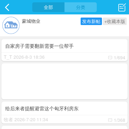
社区
全部
最新发表
分类
蒙城物业
发布新帖
+收藏本版
自家房子需要翻新需要一位帮手
T_T
2026-8-3 18:36
1/694
给后来者提醒避雷这个匈牙利房东
牧者
2026-7-20 11:34
1/368