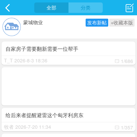
社区
全部
最新发表
分类
蒙城物业
发布新帖
+收藏本版
自家房子需要翻新需要一位帮手
T_T
2026-8-3 18:36
1/686
给后来者提醒避雷这个匈牙利房东
牧者
2026-7-20 11:34
1/357