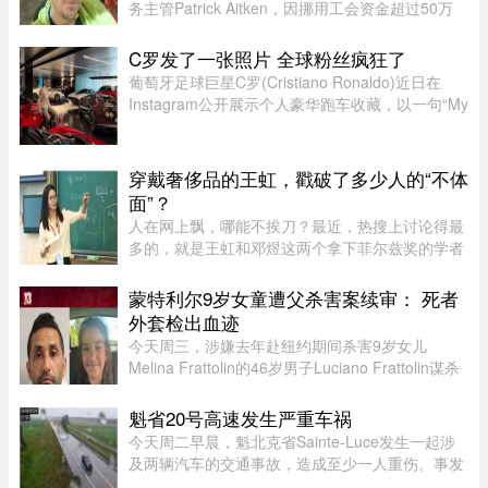
务主管Patrick Aitken，因挪用工会资金超过50万
元，被蒙特利尔法院判处40个月（约3年4个月）监
禁，并被勒令向工会赔偿10万元。Aitken在Labatt
C罗发了一张照片 全球粉丝疯狂了
工作15年，并于2020年担 ...
葡萄牙足球巨星C罗(Cristiano Ronaldo)近日在
Instagram公开展示个人豪华跑车收藏，以一句“My
toys（我的玩具）”搭配多张照片，引发全球球迷热
议。画面中集结超过40辆来自Ferrari、Rolls-
Royce、McLaren、Bugatti等 ...
穿戴奢侈品的王虹，戳破了多少人的“不体
面”？
人在网上飘，哪能不挨刀？最近，热搜上讨论得最
多的，就是王虹和邓煜这两个拿下菲尔兹奖的学者
了。谁都知道这个奖项的含金量，一时间，所有中
国人都觉得脸上有光，与有荣焉。尤其是王虹，作
蒙特利尔9岁女童遭父杀害案续审： 死者
为一个女性，她硬生生啃下 ...
外套检出血迹
今天周三，涉嫌去年赴纽约期间杀害9岁女儿
Melina Frattolin的46岁男子Luciano Frattolin谋杀
案继续审理。Melina生前居住在蒙特利尔。
Luciano Frattolin被控二级谋杀及藏匿尸体，两项
魁省20号高速发生严重车祸
罪名均不认罪，自2025年7月被捕以 ...
今天周二早晨，魁北克省Sainte-Luce发生一起涉
及两辆汽车的交通事故，造成至少一人重伤。事发
地点位于Rimouski以北几公里处。事故发生在上午