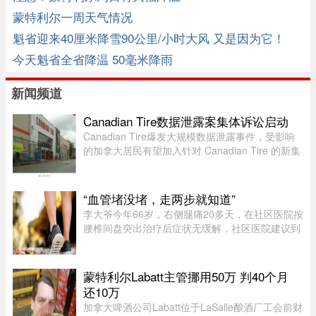
蒙特利尔一周天气情况
魁省迎来40厘米降雪90公里/小时大风 又是因为它！
今天魁省全省降温 50毫米降雨
新闻频道
Canadian Tire数据泄露案集体诉讼启动
Canadian Tire爆发大规模数据泄露事件，受影响
的加拿大居民有望加入针对 Canadian Tire 的新集
体诉讼。7 月 24 日，KND Complex Litigation 和
Hammerco Lawyers LLP 宣布，已代表受 2025 年
数据泄露影响的 Canadian ...
“血管堵没堵，走两步就知道”
李大爷今年66岁，右侧腿痛20多天，在社区医院按
腰椎间盘突出治疗后症状无缓解，社区医院建议到
三甲医院血管外科进一步检查。门诊查体发现李大
爷的双侧股动脉搏动良好，但右侧腘动脉（大腿后
侧）、胫后动脉（小腿后侧 ...
蒙特利尔Labatt主管挪用50万 判40个月
还10万
加拿大啤酒公司Labatt位于LaSalle酿酒厂工会前财