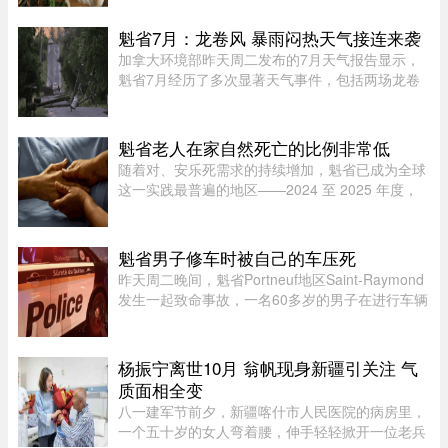
食品部（MAPAQ）于周一发布召回公告，受影响
的产品为 2026 年 7 月 9 日至 ...
魁省7月：龙卷风 暴雨闷热天气接连来袭
加拿大环境部昨天周二发布的7月天气报告显示，
魁省7月经历了多次显著天气事件，包括两场龙卷
风、强雷暴、高温闷热天气及局部暴雨。7月21日
晚，源自安大略省的两场龙卷风先后进入魁省，分
别袭击了Laurentides地区的Ha ...
魁省老人在家自然死亡的比例非常低
随着对、安乐死需求的持续增加，魁省已成为全球
这一实践最普遍的地区——2024 至 2025 年度，
安乐死占到了全省死亡总人数的 7.9%。然而，一
位资深的姑息治疗医生指出，在让老人能够在家里
尊严离世这方面，魁省的表现 ...
魁省男子修车时被自己的车压死
昨天周二晚间，魁省Portneuf地区Saint-Raymond
发生一起致命事故，一名60多岁的男子在进行车辆
维修时，被自己的汽车压住身亡。魁省省警
（SQ）于晚上6时30分左右接报，赶赴Saint-
Raymond的rang Sainte-Croix，当时一名 ...
杨振宁离世10月 翁帆现身新疆引关注 气
质面相全变
八一建军节前夕，新疆喀什市人民医院的病房里，
一个五十岁的女人弯着腰，伸手轻轻掀开一位老兵