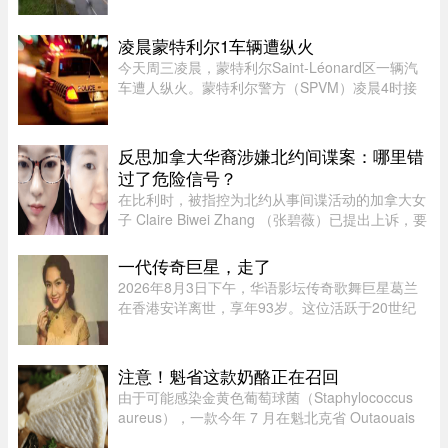
7时45分左右，地点为20号高速公路第635公里
处。目前事故具体原因尚未公布 ...
凌晨蒙特利尔1车辆遭纵火
今天周三凌晨，蒙特利尔Saint-Léonard区一辆汽
车遭人纵火。蒙特利尔警方（SPVM）凌晨4时接
到911报警，称Couture Boulevard靠近Larin
Street附近发生火灾。警方发言人Caroline
Chèvrefils表示，警员抵达现场时，火 ...
反思加拿大华裔涉嫌北约间谍案：哪里错
过了危险信号？
在比利时，被指控为北约从事间谍活动的加拿大女
子 Claire Biwei Zhang （张碧薇）已提出上诉，要
求获准在审判前获释。与此同时，加拿大政府正紧
急调查其安全审查程序，以查明外国势力可能是如
一代传奇巨星，走了
何渗透进入政府体系的。 ...
2026年8月3日下午，华语影坛传奇歌舞巨星葛兰
在香港安详离世，享年93岁。这位活跃于20世纪
50至60年代的“千面女郎”，以集唱歌、演戏和舞蹈
于一身的全能才华闻名，曾主演多部经典华语歌舞
片。她的离去，带走了一个流 ...
注意！魁省这款奶酪正在召回
由于可能感染金黄色葡萄球菌（Staphylococcus
aureus），一款今年 7 月在魁北克省 Outaouais
地区出售的奶酪已被紧急召回。魁省农业、渔业及