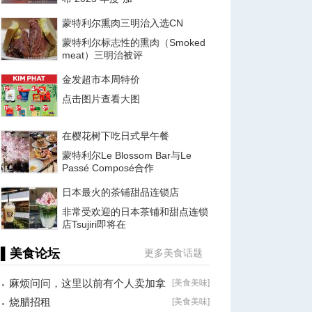
蒙特利尔熏肉三明治入选CN
蒙特利尔标志性的熏肉（Smoked
meat）三明治被评
金发超市本周特价
点击图片查看大图
在樱花树下吃日式早午餐
蒙特利尔Le Blossom Bar与Le
Passé Composé合作
日本最火的茶铺甜品连锁店
非常受欢迎的日本茶铺和甜点连锁
店Tsujiri即将在
▌美食论坛
更多美食话题
麻烦问问，这里以前有个人卖加拿
[
美食美味
]
大海参的。
烧腊招租
[
美食美味
]