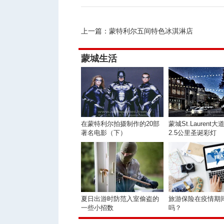
上一篇：
蒙特利尔五间特色冰淇淋店
蒙城生活
在蒙特利尔拍摄制作的20部
蒙城St.Laurent
著名电影（下）
2.5公里圣诞彩灯
夏日出游时防范入室偷盗的
旅游保险在疫情期
一些小招数
吗？