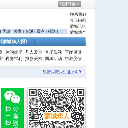
快捷导航
联系我们
常见问题
蒙城论坛
|
优惠
|
美食
|
交通
|
景点
|
接送
|
蒙城地产
《蒙城华人报》
身
休闲娱乐
凡人常事
音乐影视
医疗保健
业
税务福利
摄影美术
同城活动
旅游度假
租房买房买生意上iU91