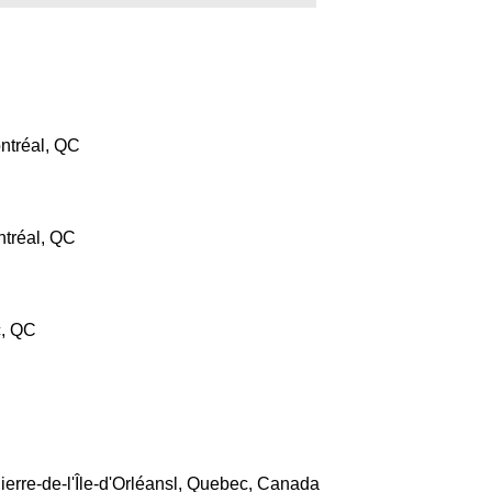
réal, QC
réal, QC
, QC
e-de-l'Île-d'Orléansl, Quebec, Canada