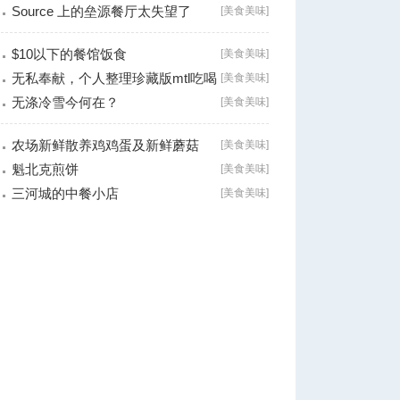
Source 上的垒源餐厅太失望了
[
美食美味
]
$10以下的餐馆饭食
[
美食美味
]
无私奉献，个人整理珍藏版mtl吃喝
[
美食美味
]
小全（高
无涤冷雪今何在？
[
美食美味
]
农场新鲜散养鸡鸡蛋及新鲜蘑菇
[
美食美味
]
魁北克煎饼
[
美食美味
]
三河城的中餐小店
[
美食美味
]