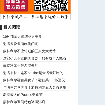
▌相关阅读
15种加拿大传统圣诞美食
魁省餐饮业面临倒闭潮
蒙特利尔不应错过的五家犹太餐馆
这部少儿不宜的美食剧，只有成年人能看
懂
蒙特利尔十佳希腊餐厅
魁省省长：这家poutine是全省最好吃的！
蒙特利尔鞑靼美食节：鞑靼菜+一杯酒仅
$10
与明星共享美食！蒙特利尔五大名流聚集
餐厅大曝光！
老港最大的Poutine美食节
蒙特利尔五间特色冰淇淋店