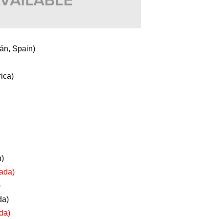
 Spain)
ca)
)
da)
)
a)
a)