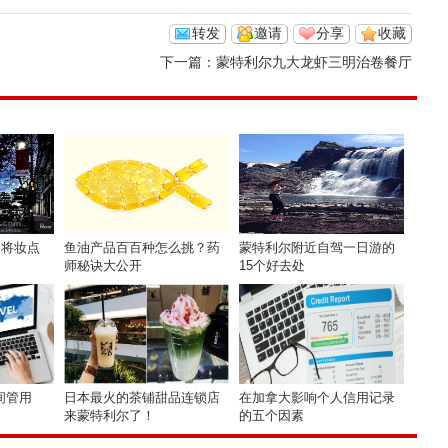
转发
邀请
分享
收藏
下一篇：
蒙特利尔九大龙虾三明治卷餐厅
大道将妆点
鱼油产品百百种怎么挑？药
蒙特利尔附近自驾一日游的
师秘诀大公开
15个好去处
间管用
日本最火的茶铺甜品连锁店
在加拿大影响个人信用记录
来蒙特利尔了！
的五个因素