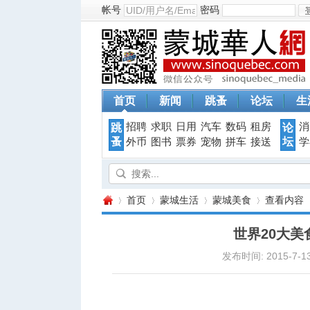
帐号
密码
首页
新闻
跳蚤
论坛
生
招聘
求职
日用
汽车
数码
租房
消
跳
论
蚤
坛
外币
图书
票券
宠物
拼车
接送
学
首页
蒙城生活
蒙城美食
查看内容
世界20大美
发布时间: 2015-7-13
蒙
›
›
›
›