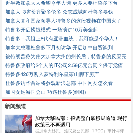
近半数加拿大人希望今年大选 更多人要杜鲁多下台
加拿大13省长齐聚多伦多 众志成城向杜鲁多要钱
加拿大党和国家领导人特鲁多的这段视频在中国火了
（视频） ... ...
特鲁多开启捞钱模式 一场演讲10万美金起
特鲁多：我祖上8代有亚洲血统，我可能是个华人！
加拿大总理杜鲁多下月初访华 开启加中自贸谈判
被特朗普称为伟大加拿大州的州长后，特鲁多的反应亮
了
特鲁多政府给2个人的IT公司2.58亿元合同？保守党痛
斥W.T.F
特鲁多426万购入蒙特利尔皇家山脚下房产
杜鲁多访华首站将参观新浪总部 中国网友怎么看
加国女足游国会山 巧遇杜鲁多(组图)
新闻频道
加拿大移民部：拟调整自雇移民通道 现行
政策已不再适用
据加拿大移民、难民及公民部（IRCC）审计与评