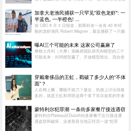
垂危。据当地警方（SPL）介绍，凌晨1时20分左
右，巡警发现涉事车辆并示意停车，但车辆迅速加
加拿大老渔民捕获一只罕见"双色龙虾": 一
速逃离，警方并未展开追逐。不 ...
半蓝色, 一半橙色! ...
据 CBC 8 月 3 日报道，新斯科舍一名有 40 年经
验的龙虾渔民 Robert Wagner，最近捕获了一只极
为罕见的龙虾。这只龙虾从头到尾一边是蓝色，一
边是橙色，颜色分界极为分明。Wagner 表示：“我
曝AI三个可能的未来 这家公司赢麻了
当时只说了句‘哇！我这 ...
摩根士丹利（大摩）策略师团队研究AI模型的三个
可能未来：封闭模型赢了、开放模型胜出、混合使
用。而有一家公司，不管未来是这三种情境的哪一
种，都不会输，就是辉达（Nvidia）。大摩本周发
布的分析研究，指出AI市场 ...
穿戴奢侈品的王虹，戳破了多少人的“不体
面”？
人在网上飘，哪能不挨刀？最近，热搜上讨论得最
多的，就是王虹和邓煜这两个拿下菲尔兹奖的学者
了。谁都知道这个奖项的含金量，一时间，所有中
国人都觉得脸上有光，与有荣焉。尤其是王虹，作
蒙特利尔犯罪潮 一条街多家餐厅接连遇窃
为一个女性，她硬生生啃下 ...
蒙特利尔Plateau区Duluth街多家餐厅近日接连遭
遇盗窃和破坏，业者形容当地正经历一波“犯罪
潮”，希望警方加强执法。位于Duluth东街251号的