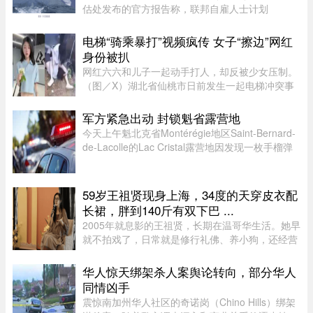
估处发布的官方报告称，联邦自雇人士计划
（SEPP）一直受到严重积压、高拒签率和长时间
处理周期的困扰，主要原因是该计划“项目目标不
电梯“骑乘暴打”视频疯传 女子“擦边”网红
明确，资格标准过于宽泛”。SEPP 是 ...
身份被扒
网红六六和儿子一起动手打人，却反被少女压制。
（图／X）湖北省仙桃市日前发生一起电梯冲突事
件！一名27岁的妈妈因儿子挡住电梯门被一名14岁
少女催促，心生不满竟先动手攻击，更教唆儿
军方紧急出动 封锁魁省露营地
子“帮我打她”。不料，她反遭 ...
今天上午魁北克省Montérégie地区Saint-Bernard-
de-Lacolle的Lac Cristal露营地因发现一枚手榴弹
而发布炸弹警报。魁省省警（SQ）发言人Louis-
Philippe Ruel表示，这枚手榴弹看起来已经有多年
历史，目前对露营者没有 ...
59岁王祖贤现身上海，34度的天穿皮衣配
长裙，胖到140斤有双下巴 ...
2005年就息影的王祖贤，长期在温哥华生活。她早
就不拍戏了，日常就是修行礼佛、养小狗，还经营
了一家艾灸馆。每次回国基本都是参加艾灸相关的
活动。8月5日，网友在上海机场偶遇王祖贤。34度
华人惊天绑架杀人案舆论转向，部分华人
的天气穿着皮衣外套配长裙 ...
同情凶手
震惊南加州华人社区的奇诺岗（Chino Hills）绑架