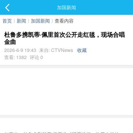
社区
加国新闻
最新发表
首页
⟩
新闻
⟩
加国新闻
⟩
查看内容
杜鲁多携凯蒂·佩里首次公开走红毯，现场合唱
金曲
2026-6-9 19:43
来自: CTVNews
收藏
查看: 1382
评论 0