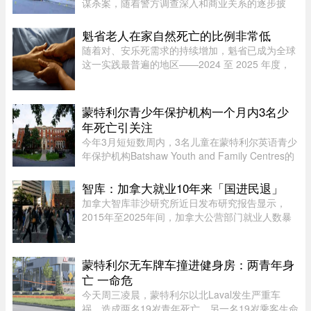
谋杀案，随着警方调查深入和商业关系的逐步披
露，再加上熟悉彼此的华人“小道消息”，在华人圈
中的舆论风向开始出现微妙变化。部分华人社区成
魁省老人在家自然死亡的比例非常低
员开始对已遭警方击毙的 ...
随着对、安乐死需求的持续增加，魁省已成为全球
这一实践最普遍的地区——2024 至 2025 年度，
安乐死占到了全省死亡总人数的 7.9%。然而，一
位资深的姑息治疗医生指出，在让老人能够在家里
尊严离世这方面，魁省的表现 ...
蒙特利尔青少年保护机构一个月内3名少
年死亡引关注
今年3月短短数周内，3名儿童在蒙特利尔英语青少
年保护机构Batshaw Youth and Family Centres的
照护或监管期间死亡。魁北克验尸官办公室已证实
这3起未成年人死亡事件，并表示目前全部仍在调
智库：加拿大就业10年来「国进民退」
查之中。 ...
加拿大智库菲沙研究所近日发布研究报告显示，
2015年至2025年间，加拿大公营部门就业人数暴
增29%，其占比显著上升，并对私营经济产生排挤
效应。报告指出，这种两极化的就业结构，特别是
在大西洋省份，恐将削弱国家的 ...
蒙特利尔无车牌车撞进健身房：两青年身
亡 一命危
今天周三凌晨，蒙特利尔以北Laval发生严重车
祸，造成两名19岁青年死亡，另一名19岁乘客生命