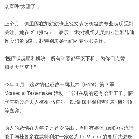
众直呼“太甜了”。
上个月，佩里因在加航航班上发文表扬机组的专业表现受到
关注。她在 X（推特）上表示：“我对机组人员的专注和迅速
反应印象深刻，想特别表扬他们的专业和关怀。”
“医疗状况顺利解决，所有乘客都平安下机。为你们点赞，
加拿大航空！”
今年 4 月，这对情侣还曾一同出席《Beef》第 2 季
Montecito Tastemaker 活动，当时在场的还有哈里王子、萨
塞克斯公爵夫人梅根·马克尔、凯瑞·穆里根和查尔斯·梅尔顿
等嘉宾。
两人的恋情在去年 7 月首次传出，当时有媒体拍到这位流行
歌手与杜鲁多在蒙特利尔一家名为 Le Violon 的餐厅共进晚