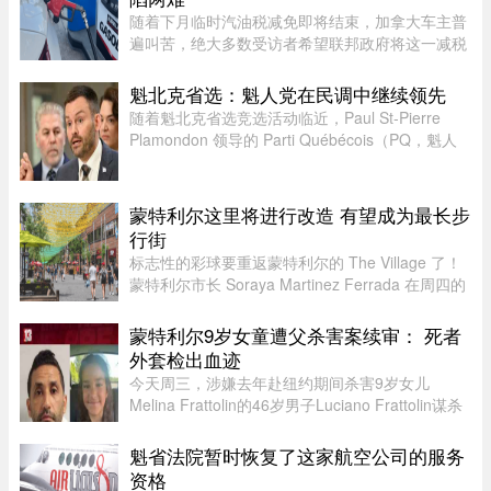
随着下月临时汽油税减免即将结束，加拿大车主普
遍叫苦，绝大多数受访者希望联邦政府将这一减税
政策永久化。由加拿大纳税人联盟委托 Leger 民调
公司进行的最新调查显示，63% 的加拿大人希望总
魁北克省选：魁人党在民调中继续领先
理卡尼（Mark Carney）将 ...
随着魁北克省选竞选活动临近，Paul St-Pierre
Plamondon 领导的 Parti Québécois（PQ，魁人
党）继续在选民支持率中保持领先。
蒙特利尔这里将进行改造 有望成为最长步
行街
标志性的彩球要重返蒙特利尔的 The Village 了！
蒙特利尔市长 Soraya Martinez Ferrada 在周四的
新闻发布会上表示，悬挂在 Sainte-Catherine
Street East 上空的这些色彩斑斓的小球早已成为该
蒙特利尔9岁女童遭父杀害案续审： 死者
街区乃至这座城市的象征 ...
外套检出血迹
今天周三，涉嫌去年赴纽约期间杀害9岁女儿
Melina Frattolin的46岁男子Luciano Frattolin谋杀
案继续审理。Melina生前居住在蒙特利尔。
Luciano Frattolin被控二级谋杀及藏匿尸体，两项
魁省法院暂时恢复了这家航空公司的服务
罪名均不认罪，自2025年7月被捕以 ...
资格