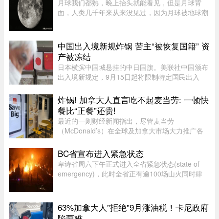
月球我们都熟，晚上抬头就能看见，但是月球背
面，人类几千年来从来没见过，因为月球被地球潮
汐锁定了，永远只有一面对着地球。背面只是从地
球视角无法观测，并非永久藏在黑暗里，月背和正
面一样拥有14天一轮的完整白 ...
中国出入境新规炸锅 苦主“被恢复国籍” 资
产被冻结
日本横滨中国城悬挂的中日国旗。美联社中国颁布
出入境新规定，9月15日起将限制特定国民出入
境，借此维护国家主权与安全，不料还没上路就有
苦主现身说法，从日本回国竟被无来由限制“10年
炸锅! 加拿大人直言吃不起麦当劳: 一顿快
内不得出境”，多年来在日累 ...
餐比“正餐”还贵!
最近的一则财经新闻指出，尽管麦当劳
（McDonald’s）在全球及加拿大市场大力推广各
类“超值套餐”（Value Meals），但其销售额增长速
度依然出现了明显的放缓。图片来源：Global
BC省宣布进入紧急状态
News这一现象在加拿大知名社区论坛 r/ ...
卑诗省周六下午正式进入全省紧急状态(state of
emergency)，此时全省正有逾100场山火同时肆
虐，数以万计居民被迫离开家园，另有更多人接获
撤离警报。卑诗省省长尹大卫（David Eby）周六
（8日）下午在温哥华市中心发 ...
63%加拿大人"拒绝"9月涨油税！卡尼政府
陷两难