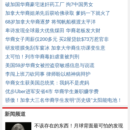
破加国华裔豪宅迷奸药工厂 拘7中国男女
加拿大华裔姐弟先后获哈佛录取 爹妈一下就火了
68岁加拿大华裔逐梦 将驾帆船横渡太平洋
卑诗发现全球最大优焦煤田 华裔老板发大财
华裔女子周薪仅200多元 买2屋贷款$73万惹官非
研发喷膜免刮车窗冰 加拿大华裔生功课变生意
太可怕！列市华裔毒妇虐童被判刑
美国59岁华裔女被控盗窃敏感信息与说谎
李闯上班刀砍同事 律师盼以精神病辩护
华裔女生获美国总统奖：我妈不是虎妈
优步Uber进军安省4市 华裔学生兼职赚学费
骄傲！加拿大三名华裔学生发明“历史级”太阳能电池！
新闻频道
不该存在的东西！月球背面最可怕的发现