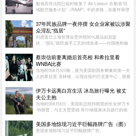
魁省高等法院已临时恢复了 Air Liaison 在魁省“区
域航空服务计划”（RAAP）中的资格，在案件审理
期间，暂停了省政府将该航空公司剔除出票价补贴
计划的决定。在周一颁布的一项判决中，法官
37年民族品牌一夜停摆 女企业家被以涉聚
Nancy Bonsaint 批准了 Ai ...
众淫乱“指居”
刘虎昔日上海世博会贵州馆90%展品由其提
供、“国礼”级民族手工艺的缔造者——付国艳和她
苦心经营37年的黔粹行，正走向悲壮的终点。“我
们曾以百年老店为目标而努力，37年来克服了非
蔡崇信前妻离婚后首亮相 和希拉里看
典、经济危机、疫情等重重困难。 ...
WNBA比赛
当地时间8月3日晚，身为美国前国务卿兼前第一夫
人的希拉里·克林顿，出现在纽约巴克莱中心，观看
一场WNBA的比赛，纽约自由队迎战西雅图风暴
队。主场作战的纽约自由队最终以 95-83 获胜，位
伊万卡远离白宫生活 冰岛旅行曝光 被丈
列总积分榜第七位，而风暴 ...
夫公主抱
当地时间8月6日，美国前总统特朗普的长女伊万卡
·特朗普，与丈夫贾里德·库什纳现身冰岛旅行的画
面引发关注。照片中，两人在当地度假期间互动亲
密，伊万卡被贾里德来了一个“公主抱”，两个人就
美国多地惊现习近平巨幅路牌广告（图）
宛若刚刚订婚一般。现 ...
美国多地惊现习近平巨幅路牌广告。