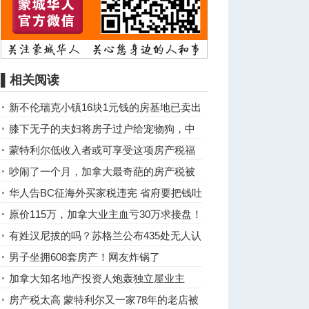
▌相关阅读
新不伦瑞克小镇16块1元钱的房基地已卖出
大半
膝下无子的夫妇将房子过户给宠物狗，中
介却因此被逮捕
蒙特利尔低收入者或可享受这项房产税福
利
吵闹了一个月，加拿大最奇葩的房产税被
取消了
华人告BC征海外买家税违宪 省府要把钱吐
出来？
原价115万，加拿大业主血亏30万求接盘！
华人经纪都踩雷
有姓汉尼拔的吗？苏格兰公布435处无人认
领房产，对上姓氏就领走 ...
男子坐拥608套房产！网友炸锅了
加拿大知名地产投资人炮轰独立屋业主
房产税太高 蒙特利尔又一家78年的老店被