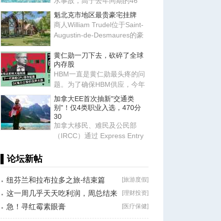
水事故，高于去年同期的46
宗。许多遇难者不会游泳。去
魁北克市地区最贵豪宅挂牌
年一
商人William Trudel位于Saint-
Augustin-de-Desmaures的豪
华住宅重新上市，售价高达140
黄仁勋一刀下去，砍碎了全球
内存股
HBM一直是黄仁勋最头疼的问
题。为了确保HBM供应，今年
6月，黄仁勋带着团队跑遍了亚
加拿大EE首次抽新"交通类
洲
别"！仅4类职业入选，470分
30
加拿大移民、难民及公民部
（IRCC）通过 Express Entry
系统发出新一轮邀请，邀请更
多
▌论坛新帖
纽芬兰和拉布拉多之旅-结束篇
[
旅游度假
]
这一周几乎天天吃利润，周总结来
[
理财投资
]
了！
急！寻红霉素眼膏
[
医疗保健
]