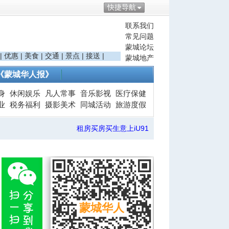
快捷导航
联系我们
常见问题
蒙城论坛
|
优惠
|
美食
|
交通
|
景点
|
接送
|
蒙城地产
《蒙城华人报》
身
休闲娱乐
凡人常事
音乐影视
医疗保健
业
税务福利
摄影美术
同城活动
旅游度假
租房买房买生意上iU91