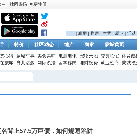
找回密码
免费注册
登
|
租房
|
售房
|
生意
|
就业
|
活动
活
特价
社区动态
地产
商家
蒙城黄页
费心得
蒙城车事
美食美味
电脑电讯
宠物天地
交友联谊
体育健
在蒙城
育儿话题
网际说法
留学移民
理财投资
就业经商
蒙城物
录
名背上57.5万巨债，如何规避陷阱