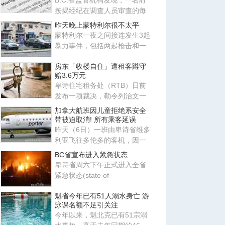
B.C.省监管机构发现，一名前
按揭经纪在调查人员审查的每
一份申请中，都向贷款机构提
昨天晚上蒙特利尔很不太平
交
蒙特利尔一夜之间接连发生3起
暴力事件，包括两起枪击和一
起纵火，分别发生在岛屿东西
房东「收楼自住」遭租客蹲守
赔3.6万元
卑诗住宅租务处（RTB）日前
发布一项裁决，勒令列治文一
名房东必须向其前租客赔偿超
加拿大航班因儿童拒绝系安全
过3
带被迫取消! 所有乘客延误
昨天（6日）一班由卑诗省维多
利亚飞往多伦多的客机，因一
名幼童拒绝扣上安全带，最终
BC省宣布进入紧急状态
卑诗省周六下午正式进入全省
紧急状态(state of
emergency)，此时全省正有逾
魁省今年已有51人溺水身亡 游
100场山火
泳课名额不足引关注
今年以来，魁北克已有51宗溺