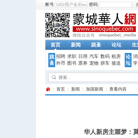
帐号
密码
首页
新闻
跳蚤
论坛
生
招聘
求职
日用
汽车
数码
租房
消
跳
论
蚤
坛
外币
图书
票券
宠物
拼车
接送
学
首页
新闻
加国新闻
查看内容
蒙
›
›
›
›
华人新房主噩梦：莫