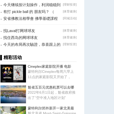
今天继续按计划操作，利润稳稳到
[
理财投资
]
手！
有打 pickle ball 的 朋友吗？ （
[
体育健身
]
Brossard
安省佛教法相學會 佛學基礎課程
[
同城活动
]
（第二十八
找Laval打网球球友
[
体育健身
]
找住西岛的网球球友
[
体育健身
]
今天的布局再次驗證，恭喜跟上的
[
理财投资
]
朋友！
▌精彩活动
Cineplex家庭影院开播 电影
蒙特利尔Cineplex每周六早上
11点的家庭影院又开始了，
魁省五百元优惠机票可以去哪
2022年6月1日起，魁省政府推
出了“空中准入地区计划”
蒙特利尔郊外新开一家北美最
魁北克省 Mont-Saint-Grégoire