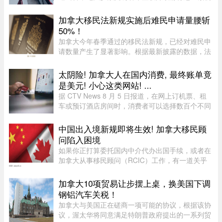
政策永久化。由加拿大纳税人联盟委托 Leger 民调
公司进行的最新调查显示，63% 的加拿大人希望总
加拿大移民法新规实施后难民申请量腰斩
理卡尼（Mark Carney）将 ...
50%！
加拿大今年春季通过的移民法新规，已经对难民申
请数量产生了显著影响。根据最新披露的数据，法
案生效后三个月内，全国仅接获 1.37 万宗难民申
请，较去年同期的 2.78 万宗减少近一半。新法生
太阴险! 加拿大人在国内消费, 最终账单竟
效，难民通道收紧今年 3 ...
是美元! 小心这类网站! ...
据 CTV News 8 月 5 日报道，在网上订机票、租
车或预订酒店房间时，消费者可以选择数百个不同
网站。图片来源：Pexels，作者：Negative Space
虽然有些旅游类网站是加拿大本地公司，但许多并
中国出入境新规即将生效! 加拿大移民顾
非如此，即使你要前往加拿 ...
问陷入困境
如果你正打算委托国内中介代办出国手续，或者在
加拿大从事移民顾问（RCIC）工作，有一道关乎
法律责任的新规，你不得不提前知道。国务院令第
841 号——《国务院关于出境入境管理的规定》
加拿大10项贸易让步摆上桌，换美国下调
——已于 2026 年 7 月 22 日 ...
钢铝汽车关税！
加拿大与美国正在磋商一项可能的协议，根据该协
议，渥太华将同意满足特朗普政府提出的一系列贸