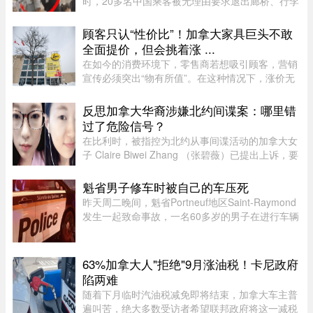
时，20多名中国乘客被无理由要求退出廊桥、行李
被强行卸下，航司未给出任何书面说明，航班却正
常起飞，现场还发生了安保人员做出歧视性“拉眼
顾客只认“性价比”！加拿大家具巨头不敢
角”手势的争议。截至目前， ...
全面提价，但会挑着涨 ...
在如今的消费环境下，零售商若想吸引顾客，营销
宣传必须突出“物有所值”。在这种情况下，涨价无
疑会削弱企业的竞争力。不过，随着燃油价格上涨
持续挤压利润空间，Leon’s Furniture Ltd.（LNF-
反思加拿大华裔涉嫌北约间谍案：哪里错
T）的管理层表示，公 ...
过了危险信号？
在比利时，被指控为北约从事间谍活动的加拿大女
子 Claire Biwei Zhang （张碧薇）已提出上诉，要
求获准在审判前获释。与此同时，加拿大政府正紧
急调查其安全审查程序，以查明外国势力可能是如
魁省男子修车时被自己的车压死
何渗透进入政府体系的。 ...
昨天周二晚间，魁省Portneuf地区Saint-Raymond
发生一起致命事故，一名60多岁的男子在进行车辆
维修时，被自己的汽车压住身亡。魁省省警
（SQ）于晚上6时30分左右接报，赶赴Saint-
Raymond的rang Sainte-Croix，当时一名 ...
63%加拿大人"拒绝"9月涨油税！卡尼政府
陷两难
随着下月临时汽油税减免即将结束，加拿大车主普
遍叫苦，绝大多数受访者希望联邦政府将这一减税