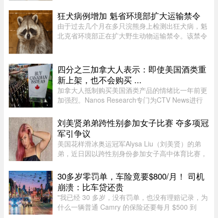
易要求，以换取部分行业关税减免。随着美方威胁
新一轮关税的日期临近，双方谈判日益紧张。《环
狂犬病例增加 魁省环境部扩大运输禁令
球邮报》据三位知情业内人 ...
由于过去几个月在多只浣熊身上检测出狂犬病，魁
北克省环境部正在扩大野生动物运输禁令。该禁令
原本限制在 Montérégie 和 Eastern Townships 地
区运输浣熊、红狐、灰狐、条纹臭鼬和郊狼，自周
五起延伸至 Centre-du- ...
四分之三加拿大人表示：即使美国酒类重
新上架，也不会购买 ...
加拿大人抵制购买美国酒类产品的情绪比一年前更
加强烈。Nanos Research专门为CTV News进行
的一项最新民调显示，近四分之三（74%）的加拿
大人表示，即使美国酒类重新摆上货架，他们也不
刘美贤弟弟跨性别参加女子比赛 夺多项冠
太可能购买。 ...
军引争议
美国花样滑冰奥运冠军Alysa Liu（刘美贤）的弟
弟，近日因以跨性别身份参加女子高中体育比赛，
在美国引发广泛争议。据报道，Jaylin Liu此前名叫
Joshua，后来认同为女性，并开始代表加州高中参
30多岁零罚单，车险竟要$800/月！ 司机
加女子体育赛事。自2025 ...
崩溃：比车贷还贵
"我已经 30 多岁，没有罚单，也没有理赔记录，为
什么一辆普通 Camry 的保险还要每月 $500 到
$800？"一名多伦多网友近日在 Reddit 发帖称，自