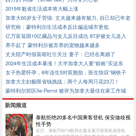
2015年魁省生活成本将大幅上涨
加拿大60岁女子苦恼: 丈夫越来越有魅力, 自己却已年老
色衰!
研究称：蒙特利尔生活成本反比偏远城市更低
亿万富翁因10亿藏品与女儿反目成仇 87岁被女儿送入
狱
养不起了 蒙特利尔被弃养的宠物越来越多
丈夫陪产时假装呕吐引关注 妻子：已经在离婚了
2024年生活成本暴涨！大半加拿大人要“赊账”买这东
西！
女子热爱怀孕，8年连生5对双胞胎，医生惊叹“钢铁子
宫”!
加拿大主妇极限省钱挑战：两个人每周只花23刀！
蒙特利尔郊区Ile-Perrot 被评为加拿大最佳在家工作城
市之一
新闻频道
泰航拒绝20多名中国乘客登机 保安做歧视
性手势
近日，泰航TG674航班在曼谷素万那普机场登机