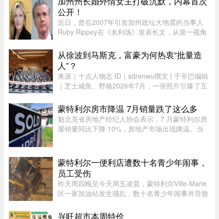
加州州长婚外情女主打破沉默，内幕首次
非如此，即使你要前往加拿 ...
公开！
近日，曾在2007年引发加州政坛大地震的当事人
Ruby Rippey在《名利场》发表长文，从第一视角
详细还原了她与时任旧金山市长、现任加州州长
Gavin Newsom的一段婚外情。这段尘封多年的往
从徐波到马斯克，富豪为何热衷“批量造
事再次被推向风口浪尖。Gavin New ...
人”？
来源｜十点人物志 ID｜sdrenwu撰文 | 于辛巴编辑
｜芝士咸鱼、野格2026年7月，一张照片引爆了互
联网。上百名孩子挤在一间报告厅里，整齐排成数
列。两边站着照顾他们的阿姨，前方拉着一条横
蒙特利尔房市降温 7月销量跌了这么多
幅。照片由多益网络官方微博 ...
魁北克省房地产经纪人协会表示，7 月蒙特利尔房
屋销量同比下降 10%，房地产市场出现降温。当
月，蒙特利尔共录得 3,338 套住宅成交，较 2025
年 7 月的 3,709 套有所下滑。与去年同期相比，该
地区所有房屋类型以及各 ...
蒙特利尔一便利店遭数十名青少年闹事，
员工受伤
昨天周四晚至今天周五凌晨，蒙特利尔Ville-Marie
区一家加油站发生骚乱，数十名青少年闹事并导致
一名员工受伤。当晚也是La Ronde举办的“魁北克
国际烟花节”（International des feux Loto-
兴旺超市本周特价