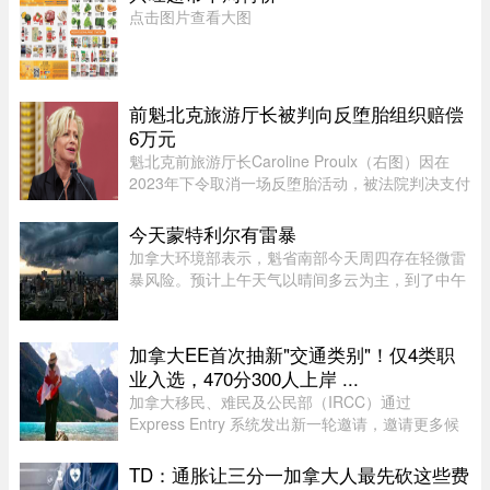
Québec）本季最后一场活动 ...
点击图片查看大图
前魁北克旅游厅长被判向反堕胎组织赔偿
6万元
魁北克前旅游厅长Caroline Proulx（右图）因在
2023年下令取消一场反堕胎活动，被法院判决支付
6万元赔偿金。负责审理此案的法官认定，
Caroline Proulx“滥用了自己的权力”，其行为缺乏
今天蒙特利尔有雷暴
合理依据。 ...
加拿大环境部表示，魁省南部今天周四存在轻微雷
暴风险。预计上午天气以晴间多云为主，到了中午
至下午初，蒙特利尔可能出现阵雨，并伴有局部雷
暴。随后，雷暴云团预计将向Estrie方向移动，
Mauricie地区下午也有可能受 ...
加拿大EE首次抽新"交通类别"！仅4类职
业入选，470分300人上岸 ...
加拿大移民、难民及公民部（IRCC）通过
Express Entry 系统发出新一轮邀请，邀请更多候
选人申请永久居民。图片来源：Pexels，作者：
Andre Furtado在本次抽选中，移民部针对全新的
TD：通胀让三分一加拿大人最先砍这些费
交通类别（Transport category）发出 ...