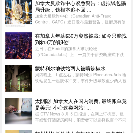
加拿大反欺诈中心紧急警告：虚拟钱包骗
局升级，钱根本追不回 ...
加拿大反欺诈中心（Canadian Anti-Fraud
Centre，CAFC）近日发布最新警告，提醒所有使
用加密货币钱包的用户，尤其是加密货币投资者，
警惕日益猖獗的相关诈骗活动。CAFC 指出，一旦
在加拿大年薪$30万突然被裁: 如今只能找
加密货币被盗或转出，几乎不可能追 ...
到$13万的职位!
近日，在Reddit的加拿大求职论坛
（r/CanadaJobs）上，一篇关于薪资断崖式下跌
的帖子引发了广泛关注和热烈讨论。发帖人
（OP）表示，自己刚被裁员，此前的年薪高达30
蒙特利尔地铁站两人被喷辣椒水
万加元，但如今重返求职市场时却无奈地发现，同
周四晚上 11 点左右，蒙特利尔 Place-des-Arts 地
类岗 ...
铁站发生一起肢体冲突，事件升级导致至少两人被
喷辣椒水。在社交媒体上传播的视频中可以看到，
数人在使用辣椒水前发生了打斗，事发时车厢内有
多名乘客。蒙特利尔警方 ...
太阴险! 加拿大人在国内消费, 最终账单竟
是美元! 小心这类网站! ...
据 CTV News 8 月 5 日报道，在网上订机票、租
车或预订酒店房间时，消费者可以选择数百个不同
网站。图片来源：Pexels，作者：Negative Space
虽然有些旅游类网站是加拿大本地公司，但许多并