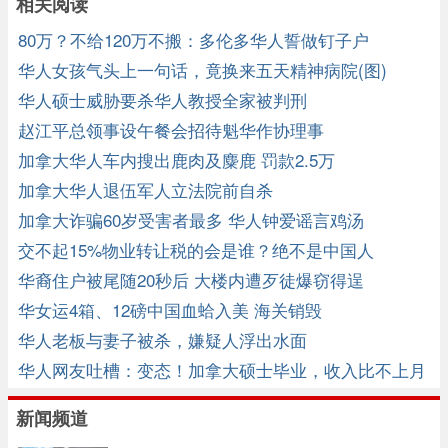
相关阅读
80万？不给120万不搬：多伦多华人誓做钉子户
华人女孩气头上一句话，竟换来五天精神病院(图)
华人硕士威胁要杀华人教授全家被判刑
赵江平总领事设午餐会招待魁华作协理事
加拿大华人车内搜出鹿肉及麋鹿 罚款2.5万
加拿大华人退伍军人立法院前自杀
加拿大诈骗60岁受害者最多 华人钟爱谣言鸡汤
交不起15%物业转让税的会是谁？绝不是中国人
华裔住户被尾随20秒后 大楼内遭歹徒爆窃得逞
华女运4箱、12磅中国血蛤入美 海关销毁
华人老板与妻子被杀，嫌疑人浮出水面
华人网友吐槽：变态！加拿大硕士毕业，收入比不上月
嫂…… ...
新闻频道