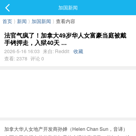
社区
加国新闻
最新发表
首页
⟩
新闻
⟩
加国新闻
⟩
查看内容
法官气疯了！加拿大49岁华人女富豪当庭被戴
手铐押走，入狱40天 ...
2026-5-16 16:03
来自: Reddit
收藏
查看: 2378
评论 0
加拿大华人女地产开发商孙婵（Helen Chan Sun，音译）