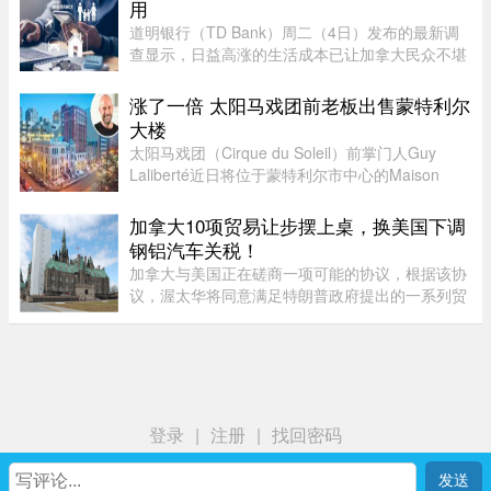
用
道明银行（TD Bank）周二（4日）发布的最新调
查显示，日益高涨的生活成本已让加拿大民众不堪
重负，许多人正考虑缩减或取消保险计划。据
Global News报道，道明保险（TD Insurance）的
涨了一倍 太阳马戏团前老板出售蒙特利尔
数据指出，33%的加拿大民众为了节 ...
大楼
太阳马戏团（Cirque du Soleil）前掌门人Guy
Laliberté近日将位于蒙特利尔市中心的Maison
Alcan历史建筑群出售给房地产集团Groupe
Mach，成交价达9300万元。Groupe Mach董事长
加拿大10项贸易让步摆上桌，换美国下调
兼首席执行官Vincent Chiara昨天周四向 ...
钢铝汽车关税！
加拿大与美国正在磋商一项可能的协议，根据该协
议，渥太华将同意满足特朗普政府提出的一系列贸
易要求，以换取部分行业关税减免。随着美方威胁
新一轮关税的日期临近，双方谈判日益紧张。《环
球邮报》据三位知情业内人 ...
登录
|
注册
|
找回密码