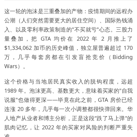
这一轮的泡沫是三重叠加的产物：疫情期间的远程办
公潮（人们突然需要更大的居住空间）、国际热钱涌
入、以及零利率政策制造的"不买就亏"心态。三股力
量叠加，把 GTA 均价在 2022 年 2 月推上了
$1,334,062 加币的历史峰值，独立屋普遍超过 170
万，几乎每套房都在引发盲抢竞价（Bidding
Wars）。
这个价格与当地居民真实收入的脱钩程度，远超
1989 年。泡沫更高、基数更大，意味着买家的"自我
说服"也做得更深——毕竟在此之前，GTA 房价已经
连涨 20 多年，几乎每一次小调整都很快弹回来。华
人地产从业者和博主分析，正是这段"跌了马上弹"的
肌肉记忆，让 2022 年的买家对风险的判断严重失
准。