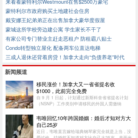
来看看蒙特利尔Westmount在售$2500万豪宅
蒙特利尔市政府购买土地建社会住房
戴安娜王妃弟弟正在出售加拿大豪华度假屋
蒙城这所学校旁边建公寓 学生家长不干了
有家公司专门替业主赶走恶租户 防租霸八贴士
Condo转型独立屋化 配备两车位直达电梯
三成人退休还背着房贷！加拿大走向“负债养老”时代
新闻频道
移民涨价！加拿大又一省省提名收
$1000，此前完全免费
自 9 月 1 日起，计划通过新斯科舍省省提名计划
（NSNP）工作类别申请移民的外国人需缴纳
$1,000 申请费。省政府还将对其创业类别收取
$2,000 的申请费，同样从 9 月 1 日起实施。新斯
韦唯回忆10年跨国婚姻：婚后才知对方大
科舍省政府于 2026 年 8 月 6 日 ...
自己25岁
近日，韦唯直言嫁给瑞典钢琴家完全就是上当，没
爱过他。结婚前不知道对方比自己大25岁，表面光