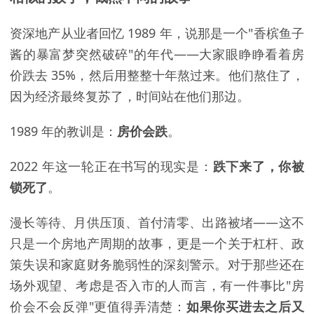
资深地产从业者回忆 1989 年，说那是一个"香槟鱼子
酱的暴富梦突然破碎"的年代——大家眼睁睁看着房
价跌去 35%，然后用整整十年熬过来。他们熬住了，
因为经济最终复苏了，时间站在他们那边。
1989 年的教训是：
房价会跌
。
2022 年这一轮正在书写的现实是：
跌下来了，你被
锁死了
。
漫长等待、月供压顶、首付清零、出路被堵——这不
只是一个房地产周期的故事，更是一个关于杠杆、政
策失误和家庭财务脆弱性的深刻警示。对于那些还在
场外观望、考虑是否入市的人而言，有一件事比"房
价会不会反弹"更值得弄清楚：
如果你买进去之后又