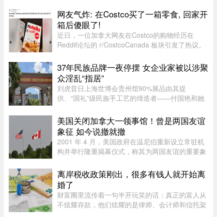
源：PBS周三，特朗普在拉斯维加斯的 Red Rock
Casino Resort Spa 发表演讲，宣传华盛顿的经济
网友气炸: 在Costco买了一箱零食, 回家开
议程。他在发言中谈到 ...
箱后傻眼了!
近日，一位加拿大网友在Costco的购物经历在
Reddit论坛的 r/CostcoCanada 板块引发了热议。
这位网友兴冲冲地买了一箱心爱的巧克力零食，结
果回家一开箱，血压直接飙升——里面的零食居然
37年民族品牌一夜停摆 女企业家被以涉聚
凭空消失了近三分之一！图片来 ...
众淫乱“指居”
刘虎昔日上海世博会贵州馆90%展品由其提
供、“国礼”级民族手工艺的缔造者——付国艳和她
苦心经营37年的黔粹行，正走向悲壮的终点。“我
们曾以百年老店为目标而努力，37年来克服了非
美国关闭加拿大一领事馆！曾是两国友谊
典、经济危机、疫情等重重困难。 ...
象征 如今说撤就撤
2001 年 4 月，美国政府在温尼伯重新设立常驻机
构并举行隆重揭幕仪式，称其为两国友谊的重要象
征。美国驻加拿大大使 Gordon Giffin 当时与时任
曼省省长 Gary Doer 一同出席仪式。Giffin 表
离岸税收政策刚出，很多有钱人就开始离
示：“这不仅体现了美国政 ...
婚了
财富圈里流传着一句半开玩笑的话：真正的富人从
不炫耀存款，他们炫耀的是律师、会计师和信托架
构师的电话号码。这三个号码平时藏在通讯录最深