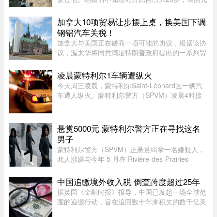
鲜的10年婚姻藏着控制和暴力。目前，前夫已去
世，自己独自抚养三个儿子。韦唯，原名张菊霞，
加拿大10项贸易让步摆上桌，换美国下调
壮族，1963年9月28日出生于 ...
钢铝汽车关税！
加拿大与美国正在磋商一项可能的协议，根据该协
议，渥太华将同意满足特朗普政府提出的一系列贸
易要求，以换取部分行业关税减免。随着美方威胁
新一轮关税的日期临近，双方谈判日益紧张。《环
凌晨蒙特利尔1车辆遭纵火
球邮报》据三位知情业内人 ...
今天周三凌晨，蒙特利尔Saint-Léonard区一辆汽
车遭人纵火。蒙特利尔警方（SPVM）凌晨4时接
到911报警，称Couture Boulevard靠近Larin
Street附近发生火灾。警方发言人Caroline
Chèvrefils表示，警员抵达现场时，火 ...
悬赏5000元 蒙特利尔警方正在寻找这名
男子
蒙特利尔警方（SPVM）正悬赏缉拿一名嫌疑人，
此人涉嫌与今年 5 月在 Rivière-des-Prairies–
Pointe-aux-Trembles 区发生的一起谋杀未遂案有
关。警方呼吁公众协助确认嫌犯身份。据描述，嫌
中国追缴境外收入税 倒查跨度超过25年
犯为一名黑人男性，身高在 ...
据英国《金融时报》报导，中国已发起一场全球范
围的追缴行动，旨在追回数十年来积欠的数千亿美
元税款，北京方面正通过瞄准超级富豪群体，以填