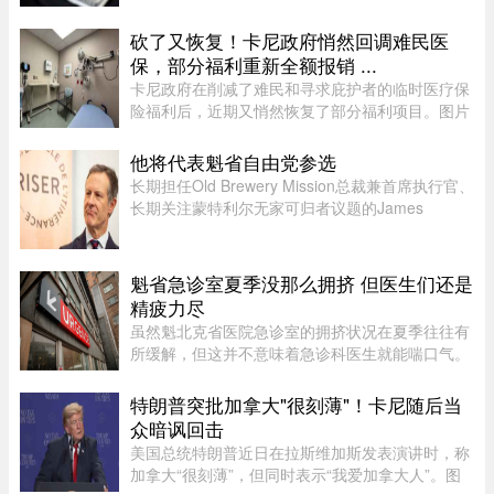
补日益扩大的财政缺口。监管部门已加强了对海外
资本利得及投资的审查—— ...
砍了又恢复！卡尼政府悄然回调难民医
保，部分福利重新全额报销 ...
卡尼政府在削减了难民和寻求庇护者的临时医疗保
险福利后，近期又悄然恢复了部分福利项目。图片
来源：51.CA 资料图片今年早些时候，渥太华按照
预算承诺削减资金，调整了为已安置的难民和等待
他将代表魁省自由党参选
获得省或地区医保的庇护申 ...
长期担任Old Brewery Mission总裁兼首席执行官、
长期关注蒙特利尔无家可归者议题的James
Hughes，将代表魁北克自由党（PLQ）参加今秋
省选。CTV News援引消息人士称，自由党党魁
Charles Milliard预计将于今天周四下午 ...
魁省急诊室夏季没那么拥挤 但医生们还是
精疲力尽
虽然魁北克省医院急诊室的拥挤状况在夏季往往有
所缓解，但这并不意味着急诊科医生就能喘口气。
魁北克急诊医生协会（AMUQ）主席 Marie-Maud
Couture 医生指出，近年来急诊医生的工作负担不
特朗普突批加拿大"很刻薄"！卡尼随后当
断加重，我们再也无法沿用“ ...
众暗讽回击
美国总统特朗普近日在拉斯维加斯发表演讲时，称
加拿大“很刻薄”，但同时表示“我爱加拿大人”。图