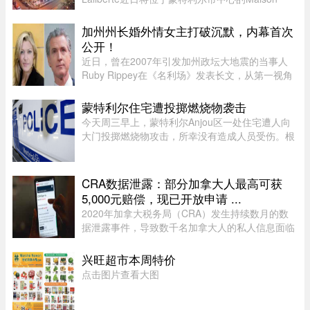
Alcan历史建筑群出售给房地产集团Groupe
Mach，成交价达9300万元。Groupe Mach董事长
加州州长婚外情女主打破沉默，内幕首次
兼首席执行官Vincent Chiara昨天周四向 ...
公开！
近日，曾在2007年引发加州政坛大地震的当事人
Ruby Rippey在《名利场》发表长文，从第一视角
详细还原了她与时任旧金山市长、现任加州州长
Gavin Newsom的一段婚外情。这段尘封多年的往
蒙特利尔住宅遭投掷燃烧物袭击
事再次被推向风口浪尖。Gavin New ...
今天周三早上，蒙特利尔Anjou区一处住宅遭人向
大门投掷燃烧物攻击，所幸没有造成人员受伤。根
据蒙特利尔警方（SPVM）初步消息，事件发生在
早上7点左右。一名男子疑似来到位于place de
Bellefontaine、靠近avenue de ...
CRA数据泄露：部分加拿大人最高可获
5,000元赔偿，现已开放申请 ...
2020年加拿大税务局（CRA）发生持续数月的数
据泄露事件，导致数千名加拿大人的私人信息面临
被黑客窃取的风险。如今，符合条件的加拿大人已
经可以申请赔偿。 ...
兴旺超市本周特价
点击图片查看大图