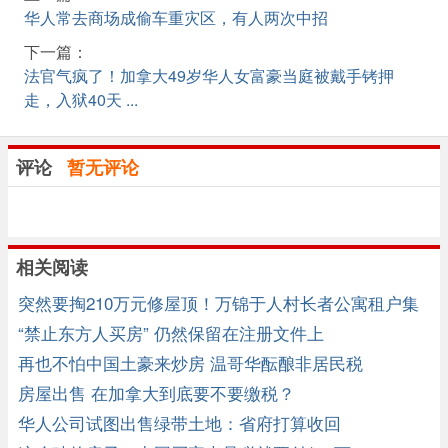
华人常去商场成偷车重灾区，有人两次中招
下一篇：
法官气疯了！加拿大49岁华人女富豪当庭被戴手铐押
走，入狱40天 ...
评论
暂无评论
相关阅读
突然要掏210万元修屋顶！万锦于人村长者公寓租户集
体炸锅！ ...
“禁止东方人买房” 仍然保留在注册文件上
再也不怕中国土豪来炒房 温哥华酝酿非居民税
房屋出售 在加拿大到底要不要缴税？
华人公司试图出售绿带土地：省府打算收回