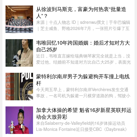
没有携带任何身份证件，此话虽然不假，但她隐瞒
了更惊人的内幕，据称警方其后在她后车箱里发现
从徐波到马斯克，富豪为何热衷“批量造
的12张假身份证。据《国 ...
人”？
来源｜十点人物志 ID｜sdrenwu撰文 | 于辛巴编辑
｜芝士咸鱼、野格2026年7月，一张照片引爆了互
联网。上百名孩子挤在一间报告厅里，整齐排成数
列。两边站着照顾他们的阿姨，前方拉着一条横
韦唯回忆10年跨国婚姻：婚后才知对方大
幅。照片由多益网络官方微博 ...
自己25岁
近日，韦唯直言嫁给瑞典钢琴家完全就是上当，没
爱过他。结婚前不知道对方比自己大25岁，表面光
鲜的10年婚姻藏着控制和暴力。目前，前夫已去
世，自己独自抚养三个儿子。韦唯，原名张菊霞，
蒙特利尔南岸男子为躲避狗开车撞上电线
壮族，1963年9月28日出生于 ...
杆
今天周五早上，蒙特利尔南岸Verchères发生交通
事故，一名司机为躲避一只横穿道路的狗，驾驶小
型货车撞上电线杆，导致132号公路双向封闭。事
故发生在上午7点左右，受影响路段位于Saint-
加拿大体操的希望 魁省16岁新星英联邦运
Alexandre街与Calixa-Lavallé ...
动会大放异彩
来自Salaberry-de-Valleyfield的16岁体操运动员
Lia-Monica Fontaine近日接受CBC《Daybreak》
节目采访，分享了自己首次参加英联邦运动会的经