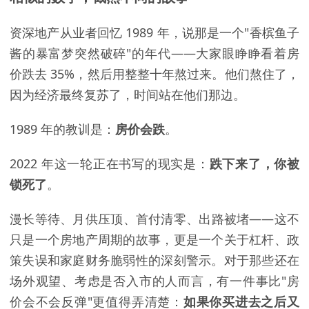
资深地产从业者回忆 1989 年，说那是一个"香槟鱼子
酱的暴富梦突然破碎"的年代——大家眼睁睁看着房
价跌去 35%，然后用整整十年熬过来。他们熬住了，
因为经济最终复苏了，时间站在他们那边。
1989 年的教训是：
房价会跌
。
2022 年这一轮正在书写的现实是：
跌下来了，你被
锁死了
。
漫长等待、月供压顶、首付清零、出路被堵——这不
只是一个房地产周期的故事，更是一个关于杠杆、政
策失误和家庭财务脆弱性的深刻警示。对于那些还在
场外观望、考虑是否入市的人而言，有一件事比"房
价会不会反弹"更值得弄清楚：
如果你买进去之后又