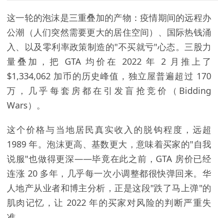
这一轮的泡沫是三重叠加的产物：疫情期间的远程办
公潮（人们突然需要更大的居住空间）、国际热钱涌
入、以及零利率政策制造的"不买就亏"心态。三股力
量叠加，把 GTA 均价在 2022 年 2 月推上了
$1,334,062 加币的历史峰值，独立屋普遍超过 170
万，几乎每套房都在引发盲抢竞价（Bidding
Wars）。
这个价格与当地居民真实收入的脱钩程度，远超
1989 年。泡沫更高、基数更大，意味着买家的"自我
说服"也做得更深——毕竟在此之前，GTA 房价已经
连涨 20 多年，几乎每一次小调整都很快弹回来。华
人地产从业者和博主分析，正是这段"跌了马上弹"的
肌肉记忆，让 2022 年的买家对风险的判断严重失
准。