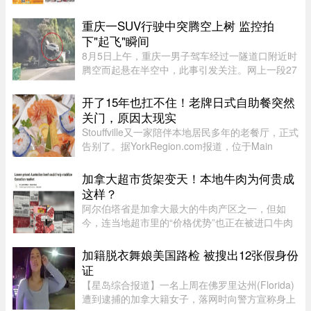
重庆一SUV行驶中突腾空上树 监控拍
下"起飞"瞬间
8月5日上午，重庆一男子驾车经过一隧道口附近时
腾空而起悬在半空中，此事引发关注。网上一段27
秒行车记录仪显示，一辆白色SUV行驶在中间车
道，其前方右边是一处转弯，前端左侧是一个隧道
开了15年也扛不住！老牌日式自助餐突然
口，当车驶至该隧道口附近时 ...
关门，原因太现实
Stouffville又一家陪伴本地居民多年的老餐厅，正式
告别了。据YorkRegion.com报道，位于Main
Street与Ringwood Drive交界处的日式自助餐厅
Maki Zushi，已于7月30日结束营业。Maki Zushi
加拿大超市货架变天！本地牛肉为何贵成
经营15年后因租金上涨于7月30 ...
这样？
阿尔伯塔省是加拿大最大的牛肉产区之一，但如
今，连当地超市里的“价格优势”也正在被进口牛肉
抢走。随着加拿大牛肉价格持续上涨，来自澳大利
亚等国家的牛肉开始大量进入市场，部分产品甚至
加籍脱衣舞娘美国路检 被搜出12张假身份
比本地同类牛肉每公斤便宜 ...
证
【星岛综合报道】一名上周在佛罗里达州(Florida)
遭到逮捕的加拿大籍女子，落网时向警方宣称身上