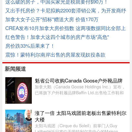
这么破的房子，中国买家光是税就要付$90万！
又出手托房价？卡尼拟购2200套滞销公寓，为开发商纾
困
加拿大女子公开"招标"赠送大房 价值170万
CREA发布10月加拿大房价指数 这两项数据同比全部上
涨
红色警告！加拿大这四个城市的房产市场"高危"
房价跌33%后果来了！
震惊！蒙特利尔南岸出售的房屋发现奴役条款
新闻频道
魁省公司收购Canada Goose户外靴品牌
加拿大鹅（Canada Goose Holdings Inc.）宣布，
已将旗下户外鞋履品牌Baffin Ltd.出售给工作鞋和
军用鞋制造商L.P. Royer Inc.。加拿大鹅没有透露
此次交易的金额和具体条款，但表示，出售Baffin
旨在简化运营模式，将更 ...
涨了一倍 太阳马戏团前老板出售蒙特利尔
大楼
太阳马戏团（Cirque du Soleil）前掌门人Guy
Laliberté近日将位于蒙特利尔市中心的Maison